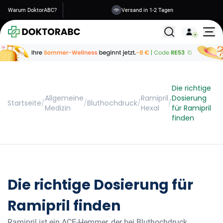
Warum DoktorABC?
Versand in 1-2 Tagen
Alle Behandlunge
Die richtige
Allgemeine
Ramipril
Dosierung
Startseite
/
/
Bluthochdruck
/
/
Medizin
Hexal
für Ramipril
finden
Die richtige Dosierung für
Ramipril finden
Ramipril ist ein ACE-Hemmer, der bei Bluthochdruck,