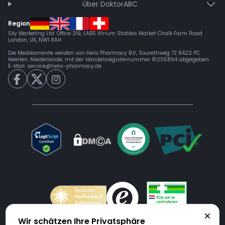
Über DoktorABC
Region
Sky Marketing Ltd. Office 219, LABS Atrium Stables Market Chalk Farm Road
London, UK, NW1 8AH
Die Medikamente werden von Helix Pharmacy B.V, Sourethweg 7Z 6422 PC
Heerlen, Niederlande, mit der Handelsregisternummer 81205864 abgegeben.
E-Mail:
service@helix-pharmacy.de
Wir schätzen Ihre Privatsphäre