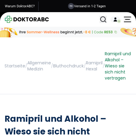
Warum DoktorABC?
Sichere Informationen
Versand in 1-2 Tagen
Alle Behandlunge
Ramipril und
Alkohol –
Allgemeine
Ramipril
Startseite
/
/
Bluthochdruck
/
/
Wieso sie
Medizin
Hexal
sich nicht
vertragen
Ramipril und Alkohol –
Wieso sie sich nicht