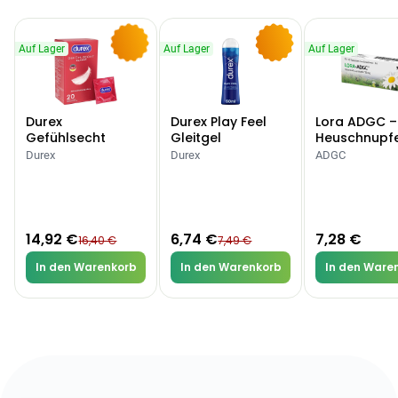
Auf Lager
Auf Lager
Auf Lager
-9%
-10%
Durex
Durex Play Feel
Lora ADGC –
Gefühlsecht
Gleitgel
Heuschnupf
Classic Kondome
Allergien
Durex
Durex
ADGC
14,92 €
6,74 €
7,28 €
16,40 €
7,49 €
In den Warenkorb
In den Warenkorb
In den Ware