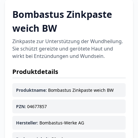
Bombastus Zinkpaste
Categories
weich BW
Zinkpaste zur Unterstützung der Wundheilung.
Testzentrum
Arzneimittel
Hygiene &
Baby &
Sanitätshaus
Sie schützt gereizte und gerötete Haut und
&
Haushalt
Familie
wirkt bei Entzündungen und Wundsein.
Gesundheit
Produktdetails
Products
ARZNEIMITTEL & GESUNDHEIT
Produktname:
Bombastus Zinkpaste weich BW
Durex Gefühlsecht
Classic Kondome
PZN:
04677857
14,92 €
16,40 €
-9%
ARZNEIMITTEL & GESUNDHEIT
Hersteller:
Bombastus-Werke AG
Durex Play Feel
Gleitgel