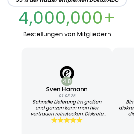
4,000,000+
Bestellungen von Mitgliedern
4.8
Sven Hamann
01.03.26
Schnelle Lieferung
Im großen
Bin
und ganzen kann man hier
diskr
vertrauen reinstecken. Diskrete
di
und schnelle Lieferung
Bearb