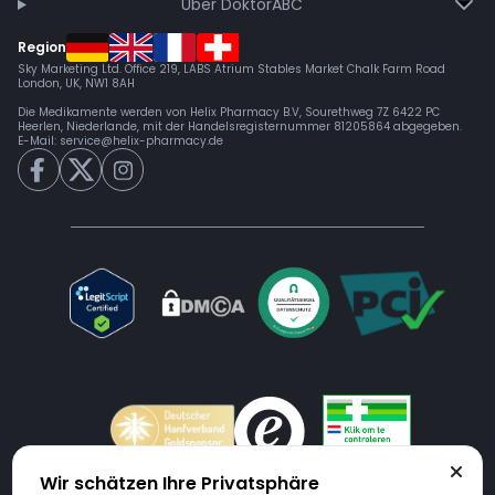
Über DoktorABC
Region
Sky Marketing Ltd. Office 219, LABS Atrium Stables Market Chalk Farm Road
London, UK, NW1 8AH
Die Medikamente werden von Helix Pharmacy B.V, Sourethweg 7Z 6422 PC
Heerlen, Niederlande, mit der Handelsregisternummer 81205864 abgegeben.
E-Mail:
service@helix-pharmacy.de
Wir schätzen Ihre Privatsphäre