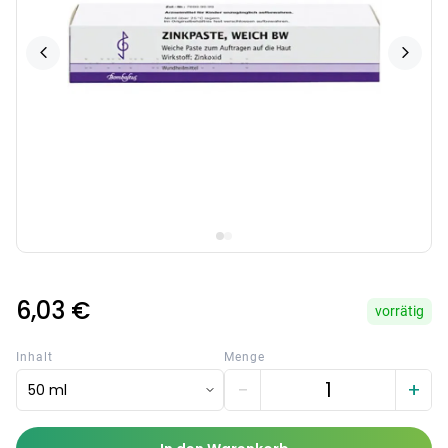
6,03 €
vorrätig
Inhalt
Menge
−
+
50 ml