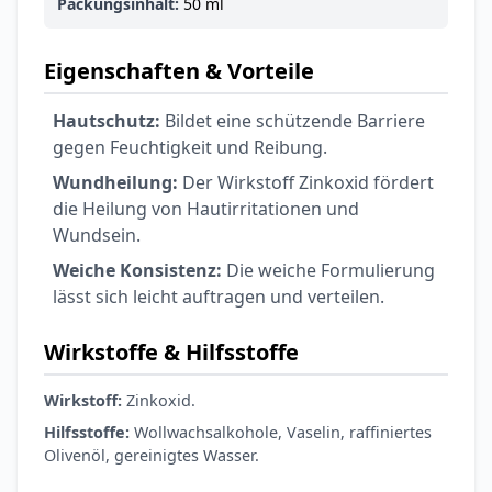
6,74 €
7,49 €
-10%
Packungsinhalt:
50 ml
BEAUTY & PFLEGE
La Roche-Posay
Eigenschaften & Vorteile
LIPIKAR Baume
17,31 €
Light AP+M
19,90 €
-13%
Hautschutz:
Bildet eine schützende Barriere
BEAUTY & PFLEGE
gegen Feuchtigkeit und Reibung.
Dexeryl
Wundheilung:
Der Wirkstoff Zinkoxid fördert
Pflegecreme für
5,91 €
die Heilung von Hautirritationen und
die ganze Familie
6,35 €
-7%
Wundsein.
BEAUTY & PFLEGE
Linola Forte
Weiche Konsistenz:
Die weiche Formulierung
Shampoo für
lässt sich leicht auftragen und verteilen.
12,28 €
juckende, trockene
16,37 €
-25%
oder zu
ARZNEIMITTEL & GESUNDHEIT
Wirkstoffe & Hilfsstoffe
Schuppenflechte
Vagisan Milchsäure
neigende Kopfhaut
– Zäpfchen zur
Wirkstoff:
Zinkoxid.
12,89 €
pH-Wert-
17,47 €
-26%
Hilfsstoffe:
Wollwachsalkohole, Vaselin, raffiniertes
Stabilisierung
ARZNEIMITTEL & GESUNDHEIT
Olivenöl, gereinigtes Wasser.
OHROPAX® Classic