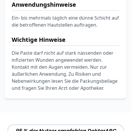
Ohrstöpsel
Anwendungshinweise
3,79 €
3,95 €
-4%
ARZNEIMITTEL & GESUNDHEIT
Ein- bis mehrmals täglich eine dünne Schicht auf
Softa Swabs
die betroffenen Hautstellen auftragen.
Alkoholtupfer,
3,75 €
100 Stück
4,29 €
-13%
Wichtige Hinweise
ARZNEIMITTEL & GESUNDHEIT
Lefax® extra
Die Paste darf nicht auf stark nässenden oder
Kautabletten
infizierten Wunden angewendet werden.
7,69 €
8,09 €
-5%
Kontakt mit den Augen vermeiden. Nur zur
ARZNEIMITTEL & GESUNDHEIT
äußerlichen Anwendung. Zu Risiken und
Hametum
Nebenwirkungen lesen Sie die Packungsbeilage
Hämorrhoidensalbe:
und fragen Sie Ihren Arzt oder Apotheker.
12,04 €
Bei Hämorrhoiden
12,95 €
-7%
& Juckreiz
Nach Marke kaufen
95 % der Nutzer empfehlen DoktorABC