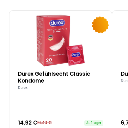
-9%
Durex Gefühlsecht Classic
Du
Kondome
Dur
Durex
14,92 €
6,
16,40 €
Auf Lager