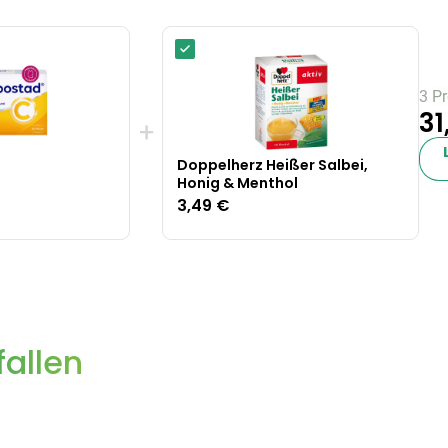
3 P
31
+
Doppelherz Heißer Salbei,
Honig & Menthol
3,49 €
allen