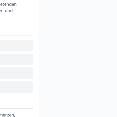
tretenden
er- und
hmerzen,