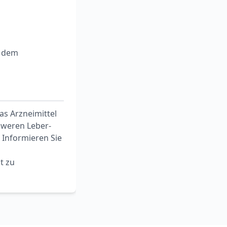
r dem
as Arzneimittel
hweren Leber-
 Informieren Sie
t zu