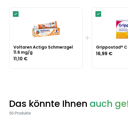
+
Voltaren Actigo Schmerzgel
Grippostad® C
11.6 mg/g
16,99 €
11,10 €
Das könnte Ihnen
auch gef
50 Produkte