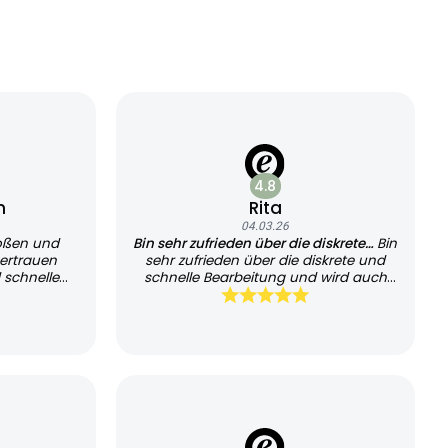
4.8
n
Rita
04.03.26
oßen und
Bin sehr zufrieden über die diskrete…
Bin
ertrauen
sehr zufrieden über die diskrete und
 schnelle
schnelle Bearbeitung und wird auch
sehr schnell geliefert, kann es jedem
empfehlen und werde es auch
weiterhin nutzen