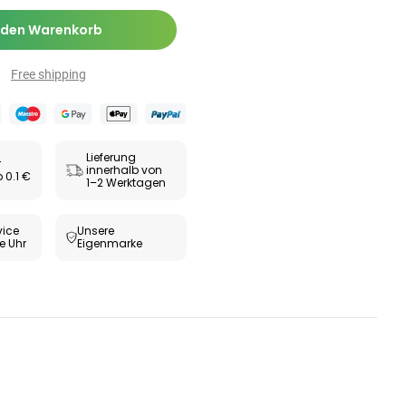
Zäpfchen zur
,89 €
-Wert-
17,47 €
-26%
 den Warenkorb
bilisierung
ESUNDHEIT
Free shipping
ax® extra
utabletten
69 €
8,09 €
-5%
Lieferung
r
innerhalb von
 0.1 €
1–2 Werktagen
ice
Unsere
e Uhr
Eigenmarke