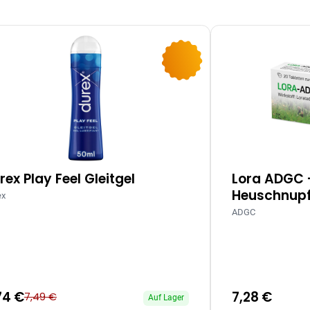
-10%
rex Play Feel Gleitgel
Lora ADGC 
Heuschnupf
ex
ADGC
74 €
7,28 €
7,49 €
Auf Lager