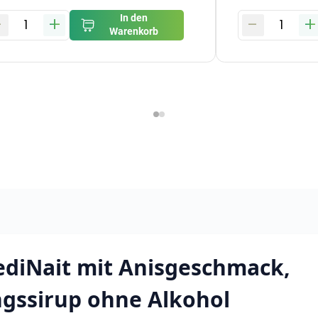
-
+
-
+
In den
1
1
Warenkorb
diNait mit Anisgeschmack,
ngssirup ohne Alkohol