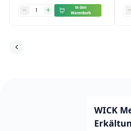
-
+
In den
1
Warenkorb
WICK Me
Erkältu