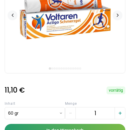
11,10 €
vorrätig
Inhalt
Menge
−
+
60 gr