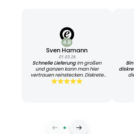
4.8
Sven Hamann
01.03.26
Schnelle Lieferung
Im großen
Bin
und ganzen kann man hier
diskr
vertrauen reinstecken. Diskrete
di
und schnelle Lieferung
Bearb