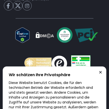
Wir schätzen Ihre Privatsphäre
Diese Website benutzt Cookies, die für den
Doktorabc.com ist eine Vermittlungsplattform. Doktorabc ist ausdrücklich
technischen Betrieb der Website erforderlich sind
keine Internetapotheke. Doktorabc bietet keine Medikamente oder
sonstige Produkte an oder liefert diese. Jegliche Informationen zu
und stets gesetzt werden. Andere Cookies, um
Produkten, Medikamenten und Preisen auf der Internetseite beinhalten
Inhalte und Anzeigen zu personalisieren und die
kein Angebot von Doktorabc an Sie. Für die Einhaltung der in Ihrem Land
geltenden Gesetze und sonstigen Rechtsvorschriften sind Sie als Nutzer
Zugriffe auf unsere Website zu analysieren, werden
selbst verantwortlich. Die Nutzung unseres Services auf Doktorabc durch
Sie erfolgt auf eigenes Risiko und in eigener Verantwortung. Sie erklären,
nur mit Ihrer Zustimmung gesetzt. Außerdem geben