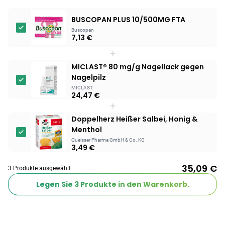
Products
BUSCOPAN PLUS 10/500MG FTA
Buscopan
BEAUTY & PFLEGE
7,13 €
Linola Forte
+
Shampoo für
MICLAST® 80 mg/g Nagellack gegen
12,28 €
juckende, trockene
16,37 €
-25%
Nagelpilz
oder zu
ARZNEIMITTEL & GESUNDHEIT
MICLAST
Schuppenflechte
Vagisan Milchsäure
24,47 €
neigende Kopfhaut
– Zäpfchen zur
+
12,89 €
pH-Wert-
17,47 €
-26%
Doppelherz Heißer Salbei, Honig &
Stabilisierung
Menthol
ARZNEIMITTEL & GESUNDHEIT
Hametum
Queisser Pharma GmbH & Co. KG
3,49 €
Hämorrhoidensalbe:
12,04 €
Bei Hämorrhoiden
12,95 €
-7%
35,09 €
3 Produkte ausgewählt
& Juckreiz
Legen Sie
3
Produkte in den Warenkorb.
Nach Marke kaufen