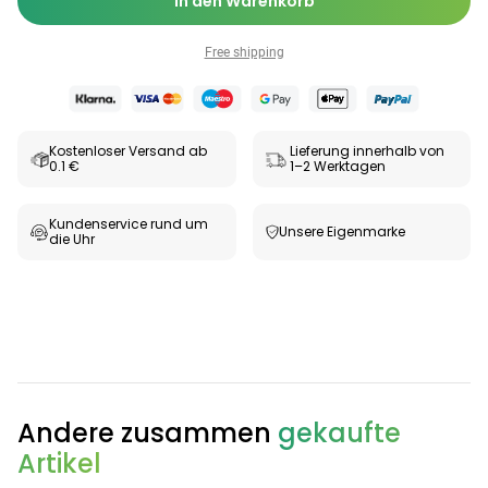
In den Warenkorb
Free shipping
Kostenloser Versand ab
Lieferung innerhalb von
0.1 €
1–2 Werktagen
Kundenservice rund um
Unsere Eigenmarke
die Uhr
Categories
Testzentrum
Arzneimittel
Hygiene &
Baby &
Sanitätshaus
Andere zusammen
gekaufte
&
Haushalt
Familie
Artikel
Gesundheit