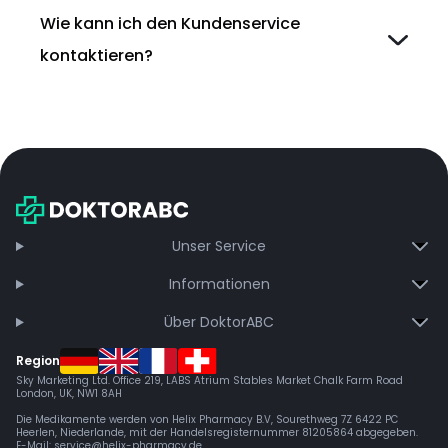
Wie kann ich den Kundenservice
kontaktieren?
Unser Service
Informationen
Über DoktorABC
Region
Sky Marketing Ltd. Office 219, LABS Atrium Stables Market Chalk Farm Road
London, UK, NW1 8AH
Die Medikamente werden von Helix Pharmacy B.V, Sourethweg 7Z 6422 PC
Heerlen, Niederlande, mit der Handelsregisternummer 81205864 abgegeben.
E-Mail:
service@helix-pharmacy.de