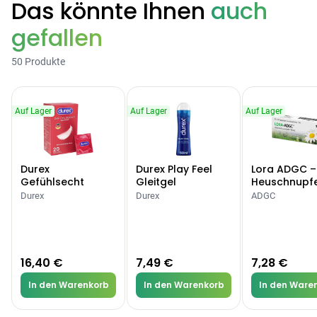
Das könnte Ihnen
auch
gefallen
50 Produkte
Auf Lager
Auf Lager
Auf Lager
Durex
Durex Play Feel
Lora ADGC –
Gefühlsecht
Gleitgel
Heuschnupf
Classic Kondome
Allergien
Durex
Durex
ADGC
16,40 €
7,49 €
7,28 €
In den Warenkorb
In den Warenkorb
In den Ware