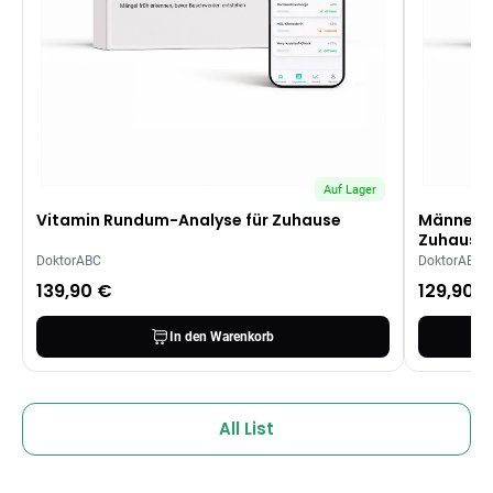
Auf Lager
Vitamin Rundum-Analyse für Zuhause
Männer-H
Zuhause
DoktorABC
DoktorABC
139,90 €
129,90 
In den Warenkorb
All List