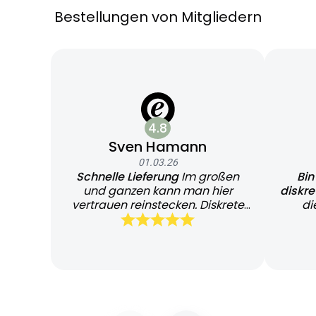
Bestellungen von Mitgliedern
4.8
Sven Hamann
01.03.26
Schnelle Lieferung
Im großen
Bin
und ganzen kann man hier
diskr
vertrauen reinstecken. Diskrete
di
und schnelle Lieferung
Bearb