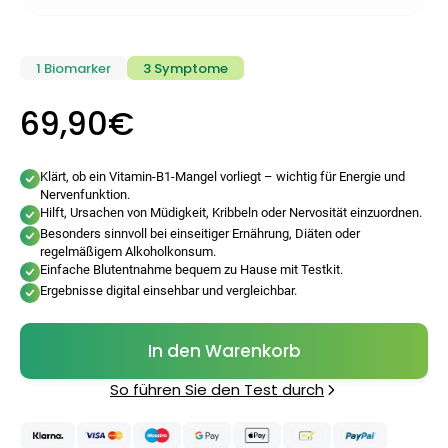
1 Biomarker
3 Symptome
69,90€
Klärt, ob ein Vitamin-B1-Mangel vorliegt – wichtig für Energie und
Nervenfunktion.
Hilft, Ursachen von Müdigkeit, Kribbeln oder Nervosität einzuordnen.
Besonders sinnvoll bei einseitiger Ernährung, Diäten oder
regelmäßigem Alkoholkonsum.
Einfache Blutentnahme bequem zu Hause mit Testkit.
Categories
Ergebnisse digital einsehbar und vergleichbar.
In den Warenkorb
Testzentrum
Arzneimittel
Hygiene &
Baby &
Sanitätshaus
So führen Sie den Test durch
&
Haushalt
Familie
Gesundheit