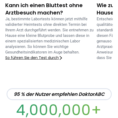
Kann ich einen Bluttest ohne
Wie zuve
Arztbesuch machen?
Hause?
Ja, bestimmte Labortests können jetzt mithilfe
Entscheiden
validierter Heimtests ohne direkten Termin bei
qualitätsge
Ihrem Arzt durchgeführt werden. Sie entnehmen zu
standardisie
Hause eine kleine Blutprobe und lassen diese in
diesen Fälle
einem spezialisierten medizinischen Labor
genauso zuv
analysieren. So können Sie wichtige
Arztpraxis.
Gesundheitsindikatoren im Auge behalten.
Anweisungen 
So führen Sie den Test durch
dass Sie si
95 % der Nutzer empfehlen DoktorABC
4,000,000+