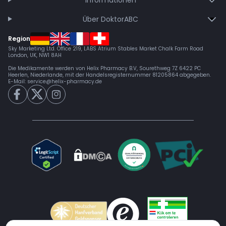
Über DoktorABC
Region
Sky Marketing Ltd. Office 219, LABS Atrium Stables Market Chalk Farm Road
London, UK, NW1 8AH
Die Medikamente werden von Helix Pharmacy B.V, Sourethweg 7Z 6422 PC
Heerlen, Niederlande, mit der Handelsregisternummer 81205864 abgegeben.
E-Mail:
service@helix-pharmacy.de