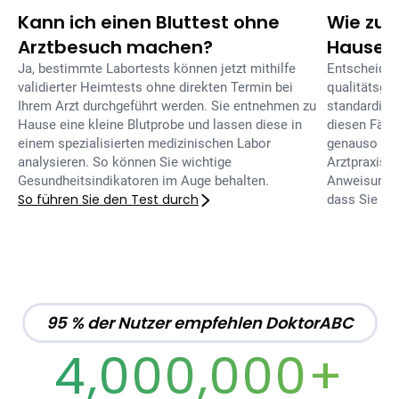
Kann ich einen Bluttest ohne
Wie zuve
Arztbesuch machen?
Hause?
Ja, bestimmte Labortests können jetzt mithilfe
Entscheiden
validierter Heimtests ohne direkten Termin bei
qualitätsge
Ihrem Arzt durchgeführt werden. Sie entnehmen zu
standardisie
Hause eine kleine Blutprobe und lassen diese in
diesen Fälle
einem spezialisierten medizinischen Labor
genauso zuv
analysieren. So können Sie wichtige
Arztpraxis.
Gesundheitsindikatoren im Auge behalten.
Anweisungen 
So führen Sie den Test durch
dass Sie si
95 % der Nutzer empfehlen DoktorABC
4,000,000+