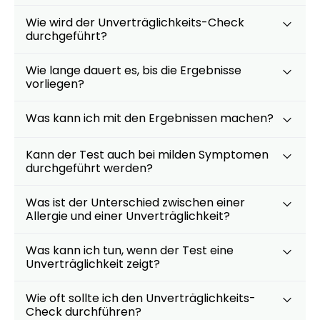
6,74 €
7,49 €
-10%
BEAUTY & PFLEGE
Wie wird der Unverträglichkeits-Check
La Roche-Posay
durchgeführt?
LIPIKAR Baume
17,31 €
Light AP+M
19,90 €
-13%
Wie lange dauert es, bis die Ergebnisse
vorliegen?
BEAUTY & PFLEGE
Dexeryl
Was kann ich mit den Ergebnissen machen?
Pflegecreme für
5,91 €
die ganze Familie
6,35 €
-7%
Kann der Test auch bei milden Symptomen
BEAUTY & PFLEGE
durchgeführt werden?
Linola Forte
Shampoo für
Was ist der Unterschied zwischen einer
12,28 €
juckende, trockene
16,37 €
-25%
Allergie und einer Unverträglichkeit?
oder zu
ARZNEIMITTEL & GESUNDHEIT
Schuppenflechte
Vagisan Milchsäure
Was kann ich tun, wenn der Test eine
neigende Kopfhaut
– Zäpfchen zur
Unverträglichkeit zeigt?
12,89 €
pH-Wert-
17,47 €
-26%
Stabilisierung
ARZNEIMITTEL & GESUNDHEIT
Wie oft sollte ich den Unverträglichkeits-
OHROPAX® Classic
Check durchführen?