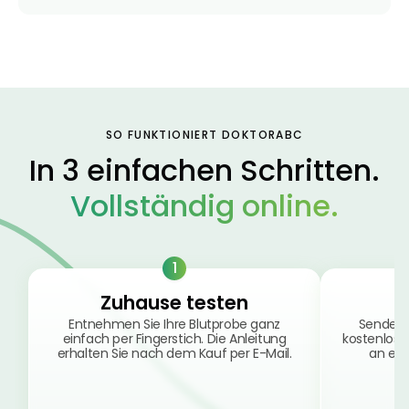
Ohrstöpsel
3,79 €
3,95 €
-4%
ARZNEIMITTEL & GESUNDHEIT
Softa Swabs
Alkoholtupfer,
3,75 €
100 Stück
4,29 €
-13%
SO FUNKTIONIERT DOKTORABC
ARZNEIMITTEL & GESUNDHEIT
Lefax® extra
In 3 einfachen Schritten.
Kautabletten
Vollständig online.
7,69 €
8,09 €
-5%
ARZNEIMITTEL & GESUNDHEIT
Hametum
Hämorrhoidensalbe:
1
12,04 €
Bei Hämorrhoiden
12,95 €
-7%
Zuhause testen
& Juckreiz
Entnehmen Sie Ihre Blutprobe ganz
Senden 
einfach per Fingerstich. Die Anleitung
kostenlos 
Nach Marke kaufen
erhalten Sie nach dem Kauf per E-Mail.
an ein 