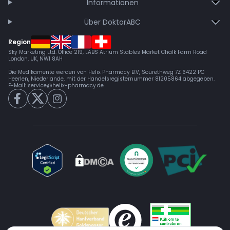
Informationen
Über DoktorABC
Region
Sky Marketing Ltd. Office 219, LABS Atrium Stables Market Chalk Farm Road
London, UK, NW1 8AH
Die Medikamente werden von Helix Pharmacy B.V, Sourethweg 7Z 6422 PC
Heerlen, Niederlande, mit der Handelsregisternummer 81205864 abgegeben.
E-Mail:
service@helix-pharmacy.de