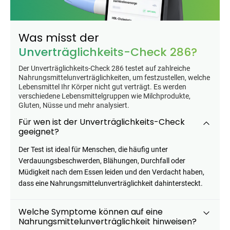
Categories
Was misst der
Unverträglichkeits-Check 286?
Der Unverträglichkeits-Check 286 testet auf zahlreiche
Nahrungsmittelunverträglichkeiten, um festzustellen, welche
Testzentrum
Arzneimittel
Hygiene &
Baby &
Sanitätshaus
Lebensmittel Ihr Körper nicht gut verträgt. Es werden
&
Haushalt
Familie
verschiedene Lebensmittelgruppen wie Milchprodukte,
Gesundheit
Gluten, Nüsse und mehr analysiert.
Für wen ist der Unverträglichkeits-Check
Products
geeignet?
ARZNEIMITTEL & GESUNDHEIT
Der Test ist ideal für Menschen, die häufig unter
Durex Gefühlsecht
Verdauungsbeschwerden, Blähungen, Durchfall oder
Classic Kondome
Müdigkeit nach dem Essen leiden und den Verdacht haben,
14,92 €
16,40 €
-9%
dass eine Nahrungsmittelunverträglichkeit dahintersteckt.
ARZNEIMITTEL & GESUNDHEIT
Durex Play Feel
Welche Symptome können auf eine
Gleitgel
Nahrungsmittelunverträglichkeit hinweisen?