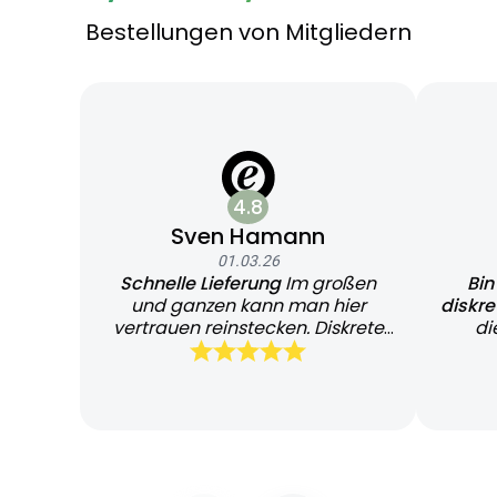
Bestellungen von Mitgliedern
4.8
Sven Hamann
01.03.26
Schnelle Lieferung
Im großen
Bin
und ganzen kann man hier
diskr
vertrauen reinstecken. Diskrete
di
und schnelle Lieferung
Bearb