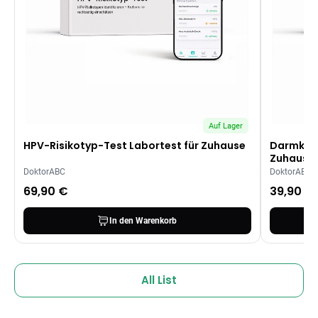
Auf Lager
HPV-Risikotyp-Test Labortest für Zuhause
Darmkreb
Zuhause
DoktorABC
DoktorABC
69,90 €
39,90 €
In den Warenkorb
All List