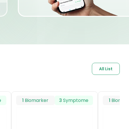
All List
e
1
Biomarker
3
Symptome
1
Biomar