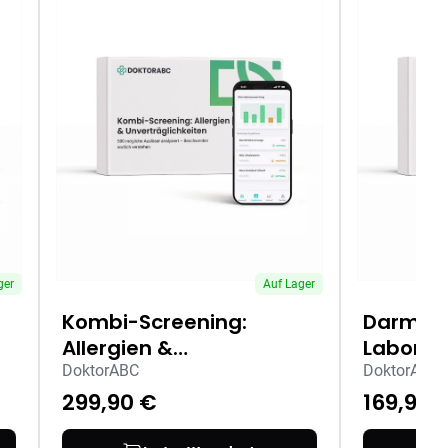
ger
Auf Lager
Kombi-Screening:
Darmflo
Allergien &
Laborte
Unverträglichkeiten
DoktorABC
DoktorABC
Labortest für Zuhause
299,90 €
169,90 