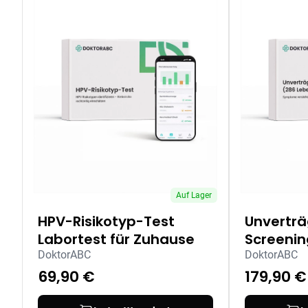
Auf Lager
HPV-Risikotyp-Test
Unverträ
Labortest für Zuhause
Screenin
Lebensmi
DoktorABC
DoktorABC
für Zuha
69,90 €
179,90 €