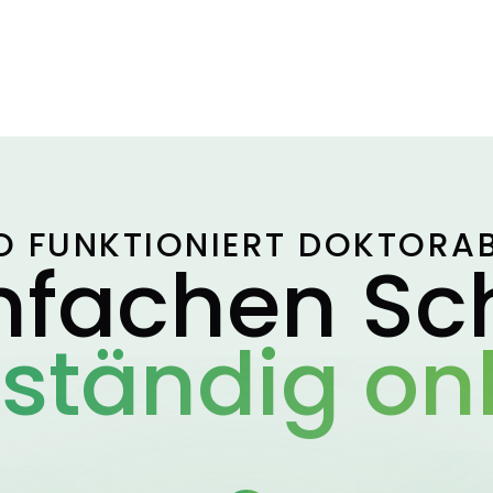
O FUNKTIONIERT DOKTORA
infachen Sch
lständig onl