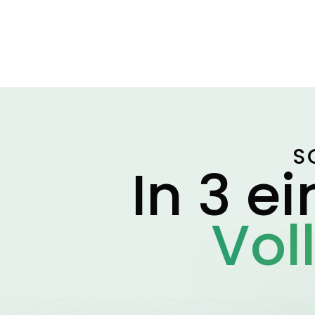
S
In 3 e
Vol