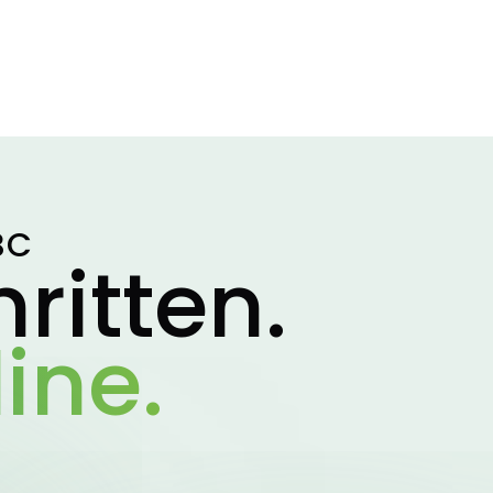
BC
ritten.
ine.