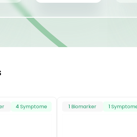
s
er
4
Symptome
1
Biomarker
1
Symptom