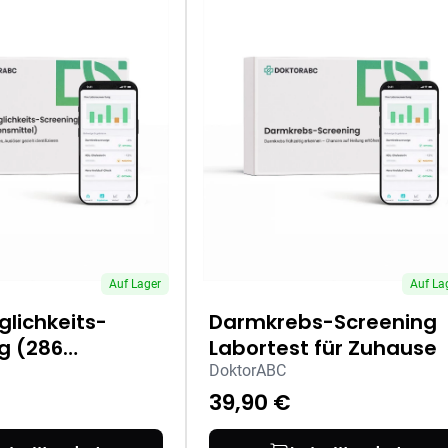
Auf Lager
Auf La
glichkeits-
Darmkrebs-Screening
g (286
Labortest für Zuhause
ttel) Labortest
DoktorABC
use
39,90 €