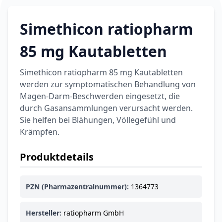
6,74 €
7,49 €
-10%
BEAUTY & PFLEGE
Simethicon ratiopharm
La Roche-Posay
LIPIKAR Baume
17,31 €
85 mg Kautabletten
Light AP+M
19,90 €
-13%
BEAUTY & PFLEGE
Dexeryl
Simethicon ratiopharm 85 mg Kautabletten
Pflegecreme für
werden zur symptomatischen Behandlung von
5,91 €
die ganze Familie
6,35 €
-7%
Magen-Darm-Beschwerden eingesetzt, die
durch Gasansammlungen verursacht werden.
BEAUTY & PFLEGE
Linola Forte
Sie helfen bei Blähungen, Völlegefühl und
Shampoo für
Krämpfen.
12,28 €
juckende, trockene
16,37 €
-25%
oder zu
ARZNEIMITTEL & GESUNDHEIT
Produktdetails
Schuppenflechte
Vagisan Milchsäure
neigende Kopfhaut
– Zäpfchen zur
PZN (Pharmazentralnummer):
1364773
12,89 €
pH-Wert-
17,47 €
-26%
Stabilisierung
ARZNEIMITTEL & GESUNDHEIT
OHROPAX® Classic
Hersteller:
ratiopharm GmbH