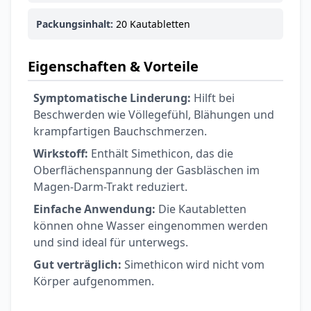
Ohrstöpsel
3,79 €
3,95 €
-4%
Packungsinhalt:
20 Kautabletten
ARZNEIMITTEL & GESUNDHEIT
Softa Swabs
Eigenschaften & Vorteile
Alkoholtupfer,
3,75 €
100 Stück
4,29 €
-13%
Symptomatische Linderung:
Hilft bei
ARZNEIMITTEL & GESUNDHEIT
Beschwerden wie Völlegefühl, Blähungen und
Lefax® extra
krampfartigen Bauchschmerzen.
Kautabletten
7,69 €
8,09 €
-5%
Wirkstoff:
Enthält Simethicon, das die
Oberflächenspannung der Gasbläschen im
ARZNEIMITTEL & GESUNDHEIT
Hametum
Magen-Darm-Trakt reduziert.
Hämorrhoidensalbe:
Einfache Anwendung:
Die Kautabletten
12,04 €
Bei Hämorrhoiden
12,95 €
-7%
können ohne Wasser eingenommen werden
& Juckreiz
und sind ideal für unterwegs.
Nach Marke kaufen
Gut verträglich:
Simethicon wird nicht vom
Körper aufgenommen.