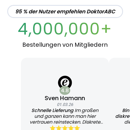
95 % der Nutzer empfehlen DoktorABC
4,000,000+
Bestellungen von Mitgliedern
4.8
Sven Hamann
01.03.26
Schnelle Lieferung
Im großen
Bin
und ganzen kann man hier
diskr
vertrauen reinstecken. Diskrete
di
und schnelle Lieferung
Bearb