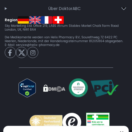
Über DoktorABC
Region
Sky Marketing Ltd. Office 219, LABS Atrium Stables Market Chalk Farm Road
London, UK, NW1 8AH
Die Medikamente werden von Helix Pharmacy B.V, Sourethweg 7Z 6422 PC
Heerlen, Niederlande, mit der Handelsregisternummer 81205864 abgegeben.
E-Mail:
service@helix-pharmacy.de