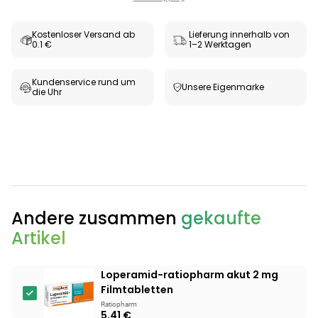
Kostenloser Versand ab
Lieferung innerhalb von
0.1 €
1–2 Werktagen
Kundenservice rund um
Unsere Eigenmarke
die Uhr
Andere zusammen
gekaufte
Artikel
Loperamid-ratiopharm akut 2 mg
Filmtabletten
Ratiopharm
5,41 €