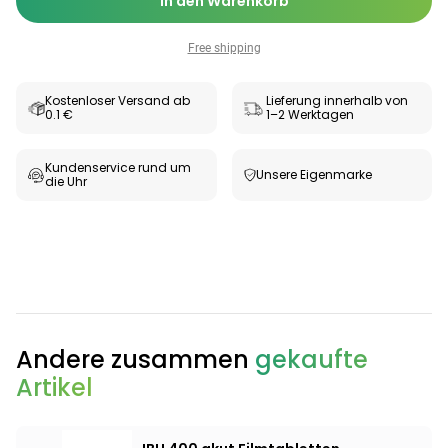
In den Warenkorb
Free shipping
Kostenloser Versand ab
Lieferung innerhalb von
0.1 €
1–2 Werktagen
Kundenservice rund um
Unsere Eigenmarke
die Uhr
Categories
Andere zusammen
gekaufte
Artikel
Testzentrum
Arzneimittel
Hygiene &
Baby &
Sanitätshaus
&
Haushalt
Familie
Gesundheit