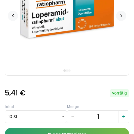
5,41 €
vorrätig
Inhalt
Menge
−
+
10 St.