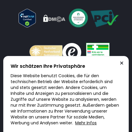
Wir schätzen Ihre Privatsphäre
Diese Website benutzt Cookies, die für den
Doktorabc.com ist eine Vermittlungsplattform. Doktorabc ist ausdrücklich
technischen Betrieb der Website erforderlich sind
keine Internetapotheke. Doktorabc bietet keine Medikamente oder
sonstige Produkte an oder liefert diese. Jegliche Informationen zu
und stets gesetzt werden. Andere Cookies, um
Produkten, Medikamenten und Preisen auf der Internetseite beinhalten
Inhalte und Anzeigen zu personalisieren und die
kein Angebot von Doktorabc an Sie. Für die Einhaltung der in Ihrem Land
geltenden Gesetze und sonstigen Rechtsvorschriften sind Sie als Nutzer
Zugriffe auf unsere Website zu analysieren, werden
selbst verantwortlich. Die Nutzung unseres Services auf Doktorabc durch
nur mit Ihrer Zustimmung gesetzt. Außerdem geben
Sie erfolgt auf eigenes Risiko und in eigener Verantwortung. Sie erklären,
diese Internetseite aus eigener Initiative zu besuchen und zu nutzen.
wir Informationen zu Ihrer Verwendung unserer
Website an unsere Partner für soziale Medien,
Werbung und Analysen weiter.
Mehr Infos