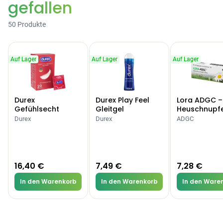
gefallen
50 Produkte
Auf Lager
Auf Lager
Auf Lager
Durex
Durex Play Feel
Lora ADGC –
Gefühlsecht
Gleitgel
Heuschnupf
Classic Kondome
Allergien
Durex
Durex
ADGC
16,40 €
7,49 €
7,28 €
In den Warenkorb
In den Warenkorb
In den Ware