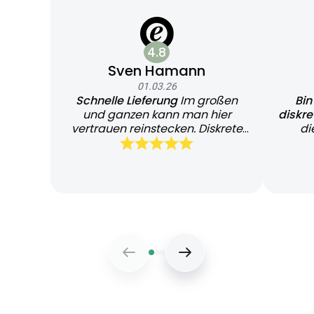
4.8
Sven Hamann
01.03.26
Schnelle Lieferung
Im großen
Bin
und ganzen kann man hier
diskr
vertrauen reinstecken. Diskrete
di
und schnelle Lieferung
Bearb