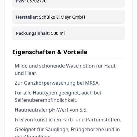
PZN:
05702770
Ohrstöpsel
3,79 €
3,95 €
-4%
ARZNEIMITTEL & GESUNDHEIT
Hersteller:
Schülke & Mayr GmbH
Softa Swabs
Alkoholtupfer,
Packungsinhalt:
500 ml
3,75 €
100 Stück
4,29 €
-13%
ARZNEIMITTEL & GESUNDHEIT
Eigenschaften & Vorteile
Lefax® extra
Kautabletten
Milde und schonende Waschlotion für Haut
7,69 €
8,09 €
-5%
und Haar.
ARZNEIMITTEL & GESUNDHEIT
Hametum
Zur Ganzkörperwaschung bei MRSA.
Hämorrhoidensalbe:
Für alle Hauttypen geeignet, auch bei
12,04 €
Bei Hämorrhoiden
12,95 €
-7%
Seifenüberempfindlichkeit.
& Juckreiz
Hautneutraler pH-Wert von 5,5.
Nach Marke kaufen
Frei von künstlichen Farb- und Parfümstoffen.
Geeignet für Säuglinge, Frühgeborene und in
der Altenpflege.