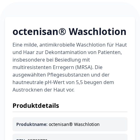
6,74 €
7,49 €
-10%
BEAUTY & PFLEGE
La Roche-Posay
LIPIKAR Baume
octenisan® Waschlotion
17,31 €
Light AP+M
19,90 €
-13%
BEAUTY & PFLEGE
Eine milde, antimikrobielle Waschlotion für Haut
Dexeryl
und Haar zur Dekontamination von Patienten,
Pflegecreme für
5,91 €
die ganze Familie
insbesondere bei Besiedlung mit
6,35 €
-7%
multiresistenten Erregern (MRSA). Die
BEAUTY & PFLEGE
ausgewählten Pflegesubstanzen und der
Linola Forte
Shampoo für
hautneutrale pH-Wert von 5,5 beugen dem
12,28 €
juckende, trockene
Austrocknen der Haut vor.
16,37 €
-25%
oder zu
ARZNEIMITTEL & GESUNDHEIT
Schuppenflechte
Vagisan Milchsäure
Produktdetails
neigende Kopfhaut
– Zäpfchen zur
12,89 €
pH-Wert-
17,47 €
-26%
Produktname:
octenisan® Waschlotion
Stabilisierung
ARZNEIMITTEL & GESUNDHEIT
OHROPAX® Classic