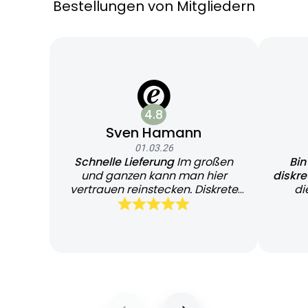
Bestellungen von Mitgliedern
4.8
Sven Hamann
01.03.26
Schnelle Lieferung
Im großen
Bin
und ganzen kann man hier
diskr
vertrauen reinstecken. Diskrete
di
und schnelle Lieferung
Bearb