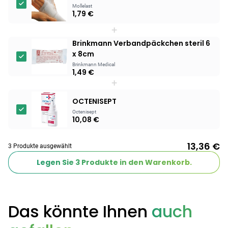
Mollelast
1,79 €
+
Brinkmann Verbandpäckchen steril 6
x 8cm
Brinkmann Medical
1,49 €
+
OCTENISEPT
Octenisept
10,08 €
13,36 €
3 Produkte ausgewählt
Legen Sie
3
Produkte in den Warenkorb.
Das könnte Ihnen
auch