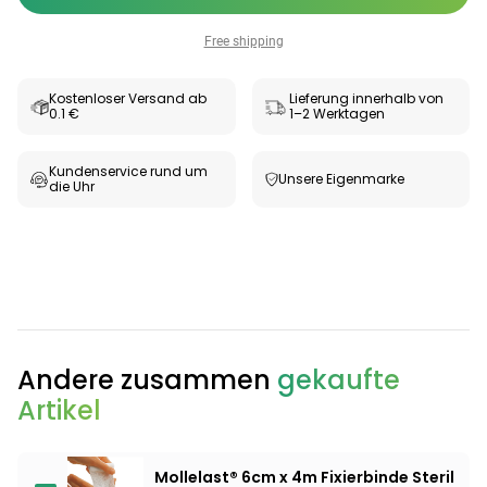
Free shipping
Kostenloser Versand ab
Lieferung innerhalb von
0.1 €
1–2 Werktagen
Kundenservice rund um
Unsere Eigenmarke
die Uhr
Andere zusammen
gekaufte
Artikel
Mollelast® 6cm x 4m Fixierbinde Steril