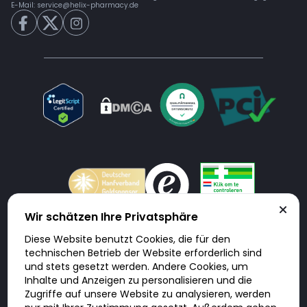
E-Mail:
service@helix-pharmacy.de
Wir schätzen Ihre Privatsphäre
Diese Website benutzt Cookies, die für den
Doktorabc.com ist eine Vermittlungsplattform. Doktorabc ist ausdrücklich
technischen Betrieb der Website erforderlich sind
keine Internetapotheke. Doktorabc bietet keine Medikamente oder
sonstige Produkte an oder liefert diese. Jegliche Informationen zu
und stets gesetzt werden. Andere Cookies, um
Produkten, Medikamenten und Preisen auf der Internetseite beinhalten
Inhalte und Anzeigen zu personalisieren und die
kein Angebot von Doktorabc an Sie. Für die Einhaltung der in Ihrem Land
geltenden Gesetze und sonstigen Rechtsvorschriften sind Sie als Nutzer
Zugriffe auf unsere Website zu analysieren, werden
selbst verantwortlich. Die Nutzung unseres Services auf Doktorabc durch
Sie erfolgt auf eigenes Risiko und in eigener Verantwortung. Sie erklären,