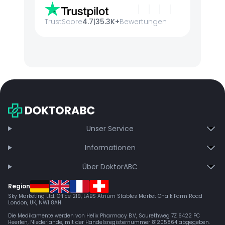
TrustScore
4.7
|
35.3K+
Bewertungen
Unser Service
Informationen
Über DoktorABC
Region
Sky Marketing Ltd. Office 219, LABS Atrium Stables Market Chalk Farm Road
London, UK, NW1 8AH
Die Medikamente werden von Helix Pharmacy B.V, Sourethweg 7Z 6422 PC
Heerlen, Niederlande, mit der Handelsregisternummer 81205864 abgegeben.