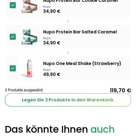
Nupo Protein Bar Cookie Caramel
Nupo
34,90 €
Products
+
BEAUTY & PFLEGE
Linola Forte
Nupo Protein Bar Salted Caramel
Shampoo für
Nupo
12,28 €
juckende, trockene
16,37 €
-25%
34,90 €
oder zu
ARZNEIMITTEL & GESUNDHEIT
+
Schuppenflechte
Vagisan Milchsäure
neigende Kopfhaut
– Zäpfchen zur
Nupo One Meal Shake (Strawberry)
12,89 €
pH-Wert-
17,47 €
-26%
Nupo
49,90 €
Stabilisierung
ARZNEIMITTEL & GESUNDHEIT
Hametum
119,70 €
3 Produkte ausgewählt
Hämorrhoidensalbe:
12,04 €
Bei Hämorrhoiden
12,95 €
-7%
Legen Sie
3
Produkte in den Warenkorb.
& Juckreiz
Nach Marke kaufen
Das könnte Ihnen
auch