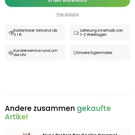
In den Warenkorb
Free shipping
Kostenloser Versand ab
Lieferung innerhalb von
0.1 €
1–2 Werktagen
Kundenservice rund um
Unsere Eigenmarke
die Uhr
Categories
Andere zusammen
gekaufte
Artikel
Testzentrum
Arzneimittel
Hygiene &
Baby &
Sanitätshaus
&
Haushalt
Familie
Gesundheit