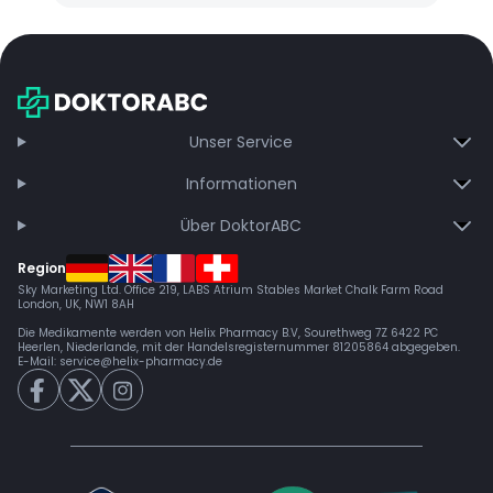
Unser Service
Informationen
Über DoktorABC
Region
Sky Marketing Ltd. Office 219, LABS Atrium Stables Market Chalk Farm Road
London, UK, NW1 8AH
Die Medikamente werden von Helix Pharmacy B.V, Sourethweg 7Z 6422 PC
Heerlen, Niederlande, mit der Handelsregisternummer 81205864 abgegeben.
E-Mail:
service@helix-pharmacy.de