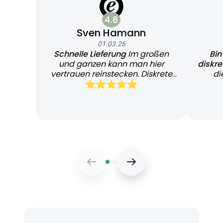
4.8
Sven Hamann
01.03.26
Schnelle Lieferung
Im großen
Bin
und ganzen kann man hier
diskr
vertrauen reinstecken. Diskrete
di
und schnelle Lieferung
Bearb