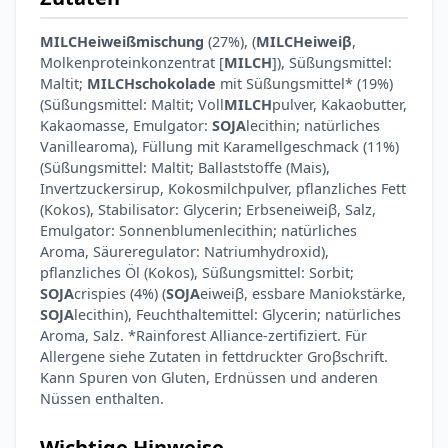
MILCHeiweißmischung
(27%), (
MILCHeiweiβ
,
Molkenproteinkonzentrat [
MILCH
]), Süßungsmittel:
Maltit;
MILCHschokolade
mit Süßungsmittel* (19%)
(Süßungsmittel: Maltit; Voll
MILCH
pulver, Kakaobutter,
Kakaomasse, Emulgator:
SOJA
lecithin; natürliches
Vanillearoma), Füllung mit Karamellgeschmack (11%)
(Süßungsmittel: Maltit; Ballaststoffe (Mais),
Invertzuckersirup, Kokosmilchpulver, pflanzliches Fett
(Kokos), Stabilisator: Glycerin; Erbseneiweiβ, Salz,
Emulgator: Sonnenblumenlecithin; natürliches
Aroma, Säureregulator: Natriumhydroxid),
pflanzliches Öl (Kokos), Süßungsmittel: Sorbit;
SOJA
crispies (4%) (
SOJA
eiweiβ, essbare Maniokstärke,
SOJA
lecithin), Feuchthaltemittel: Glycerin; natürliches
Aroma, Salz. *Rainforest Alliance-zertifiziert. Für
Allergene siehe Zutaten in fettdruckter Groβschrift.
Kann Spuren von Gluten, Erdnüssen und anderen
Nüssen enthalten.
Wichtige Hinweise