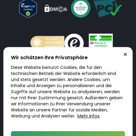
Wir schätzen Ihre Privatsphäre
Diese Website benutzt Cookies, die für den
Doktorabc.com ist eine Vermittlungsplattform. Doktorabc ist ausdrücklich
technischen Betrieb der Website erforderlich sind
keine Internetapotheke. Doktorabc bietet keine Medikamente oder
sonstige Produkte an oder liefert diese. Jegliche Informationen zu
und stets gesetzt werden. Andere Cookies, um
Produkten, Medikamenten und Preisen auf der Internetseite beinhalten
Inhalte und Anzeigen zu personalisieren und die
kein Angebot von Doktorabc an Sie. Für die Einhaltung der in Ihrem Land
geltenden Gesetze und sonstigen Rechtsvorschriften sind Sie als Nutzer
Zugriffe auf unsere Website zu analysieren, werden
selbst verantwortlich. Die Nutzung unseres Services auf Doktorabc durch
nur mit Ihrer Zustimmung gesetzt. Außerdem geben
Sie erfolgt auf eigenes Risiko und in eigener Verantwortung. Sie erklären,
diese Internetseite aus eigener Initiative zu besuchen und zu nutzen.
wir Informationen zu Ihrer Verwendung unserer
Website an unsere Partner für soziale Medien,
Werbung und Analysen weiter.
Mehr Infos
© 2026 DoktorABC.com