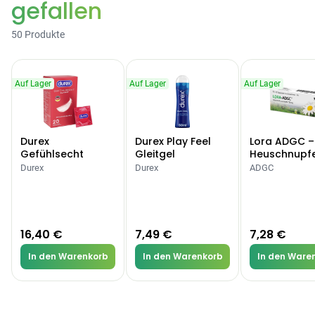
gefallen
50 Produkte
Auf Lager
Auf Lager
Auf Lager
Durex
Durex Play Feel
Lora ADGC –
Gefühlsecht
Gleitgel
Heuschnupf
Classic Kondome
Allergien
Durex
Durex
ADGC
16,40 €
7,49 €
7,28 €
In den Warenkorb
In den Warenkorb
In den Ware