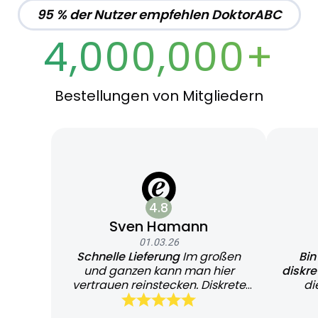
95 % der Nutzer empfehlen DoktorABC
4,000,000+
Bestellungen von Mitgliedern
4.8
Sven Hamann
01.03.26
Schnelle Lieferung
Im großen
Bin
und ganzen kann man hier
diskr
vertrauen reinstecken. Diskrete
di
und schnelle Lieferung
Bearb