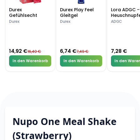
Durex
Durex Play Feel
Lora ADGC –
Categories
Gefühlsecht
Gleitgel
Heuschnupf
Classic Kondome
Allergien
Durex
Durex
ADGC
Testzentrum
Arzneimittel
Hygiene &
Baby &
Sanitätshaus
14,92 €
6,74 €
7,28 €
16,40 €
7,49 €
&
Haushalt
Familie
Gesundheit
In den Warenkorb
In den Warenkorb
In den Ware
Products
ARZNEIMITTEL & GESUNDHEIT
Durex Gefühlsecht
Classic Kondome
14,92 €
16,40 €
-9%
Nupo One Meal Shake
ARZNEIMITTEL & GESUNDHEIT
Durex Play Feel
(Strawberry)
Gleitgel