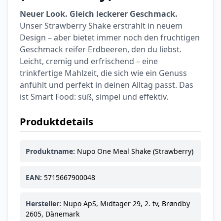
6,74 €
7,49 €
-10%
Neuer Look. Gleich leckerer Geschmack.
BEAUTY & PFLEGE
La Roche-Posay
Unser Strawberry Shake erstrahlt in neuem
LIPIKAR Baume
Design – aber bietet immer noch den fruchtigen
17,31 €
Light AP+M
19,90 €
-13%
Geschmack reifer Erdbeeren, den du liebst.
BEAUTY & PFLEGE
Leicht, cremig und erfrischend – eine
Dexeryl
trinkfertige Mahlzeit, die sich wie ein Genuss
Pflegecreme für
anfühlt und perfekt in deinen Alltag passt. Das
5,91 €
die ganze Familie
6,35 €
-7%
ist Smart Food: süß, simpel und effektiv.
BEAUTY & PFLEGE
Linola Forte
Produktdetails
Shampoo für
12,28 €
juckende, trockene
16,37 €
-25%
Produktname:
Nupo One Meal Shake (Strawberry)
oder zu
ARZNEIMITTEL & GESUNDHEIT
Schuppenflechte
Vagisan Milchsäure
neigende Kopfhaut
– Zäpfchen zur
EAN:
5715667900048
12,89 €
pH-Wert-
17,47 €
-26%
Stabilisierung
ARZNEIMITTEL & GESUNDHEIT
Hersteller:
Nupo ApS, Midtager 29, 2. tv, Brøndby
OHROPAX® Classic
2605, Dänemark