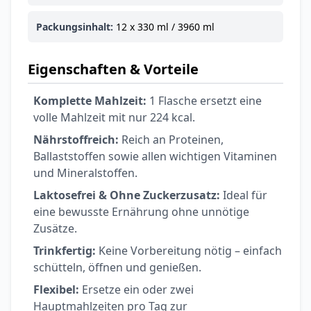
Ohrstöpsel
3,79 €
3,95 €
-4%
Packungsinhalt:
12 x 330 ml / 3960 ml
ARZNEIMITTEL & GESUNDHEIT
Softa Swabs
Eigenschaften & Vorteile
Alkoholtupfer,
3,75 €
100 Stück
4,29 €
-13%
Komplette Mahlzeit:
1 Flasche ersetzt eine
ARZNEIMITTEL & GESUNDHEIT
volle Mahlzeit mit nur 224 kcal.
Lefax® extra
Kautabletten
Nährstoffreich:
Reich an Proteinen,
7,69 €
8,09 €
-5%
Ballaststoffen sowie allen wichtigen Vitaminen
ARZNEIMITTEL & GESUNDHEIT
und Mineralstoffen.
Hametum
Laktosefrei & Ohne Zuckerzusatz:
Ideal für
Hämorrhoidensalbe:
eine bewusste Ernährung ohne unnötige
12,04 €
Bei Hämorrhoiden
12,95 €
-7%
Zusätze.
& Juckreiz
Trinkfertig:
Keine Vorbereitung nötig – einfach
Nach Marke kaufen
schütteln, öffnen und genießen.
Flexibel:
Ersetze ein oder zwei
Hauptmahlzeiten pro Tag zur