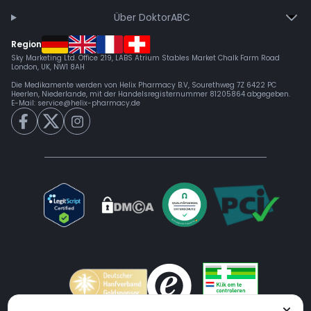
Über DoktorABC
Region
Sky Marketing Ltd. Office 219, LABS Atrium Stables Market Chalk Farm Road
London, UK, NW1 8AH
Die Medikamente werden von Helix Pharmacy B.V, Sourethweg 7Z 6422 PC
Heerlen, Niederlande, mit der Handelsregisternummer 81205864 abgegeben.
E-Mail:
service@helix-pharmacy.de