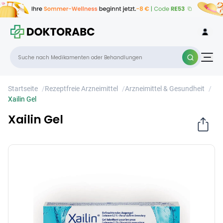
Xailin Gel
×
Startseite
/
Rezeptfreie Arzneimittel
/
Arzneimittel & Gesundheit
/
Xailin Gel
Xailin Gel