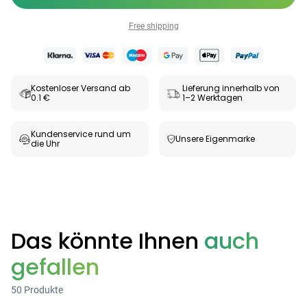
Free shipping
Kostenloser Versand ab
Lieferung innerhalb von
0.1 €
1–2 Werktagen
Kundenservice rund um
Unsere Eigenmarke
die Uhr
Categories
Das könnte Ihnen
auch
gefallen
Testzentrum
Arzneimittel
Hygiene &
Baby &
Sanitätshaus
&
Haushalt
Familie
50 Produkte
Gesundheit