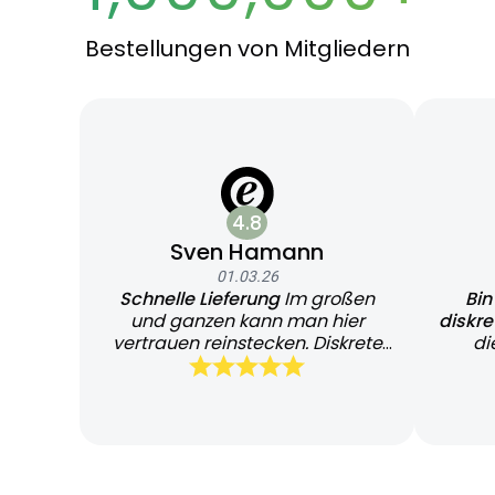
Bestellungen von Mitgliedern
4.8
Sven Hamann
01.03.26
Schnelle Lieferung
Im großen
Bin
und ganzen kann man hier
diskr
vertrauen reinstecken. Diskrete
di
und schnelle Lieferung
Bearb