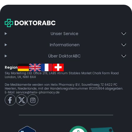
Unser Service
Informationen
Über DoktorABC
Region
Sky Marketing Ltd. Office 219, LABS Atrium Stables Market Chalk Farm Road
London, UK, NW1 8AH
Die Medikamente werden von Helix Pharmacy B.V, Sourethweg 7Z 6422 PC
Heerlen, Niederlande, mit der Handelsregisternummer 81205864 abgegeben.
E-Mail:
service@helix-pharmacy.de