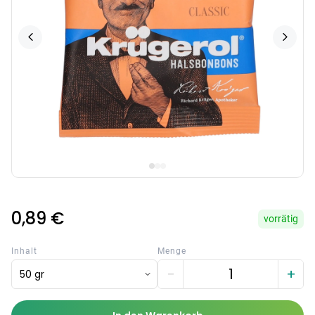
0,89 €
vorrätig
Inhalt
Menge
−
+
50 gr