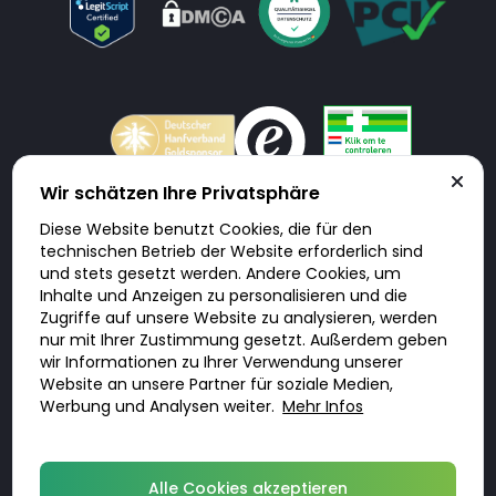
Wir schätzen Ihre Privatsphäre
Diese Website benutzt Cookies, die für den
Doktorabc.com ist eine Vermittlungsplattform. Doktorabc ist ausdrücklich
technischen Betrieb der Website erforderlich sind
keine Internetapotheke. Doktorabc bietet keine Medikamente oder
sonstige Produkte an oder liefert diese. Jegliche Informationen zu
und stets gesetzt werden. Andere Cookies, um
Produkten, Medikamenten und Preisen auf der Internetseite beinhalten
Inhalte und Anzeigen zu personalisieren und die
kein Angebot von Doktorabc an Sie. Für die Einhaltung der in Ihrem Land
geltenden Gesetze und sonstigen Rechtsvorschriften sind Sie als Nutzer
Zugriffe auf unsere Website zu analysieren, werden
selbst verantwortlich. Die Nutzung unseres Services auf Doktorabc durch
nur mit Ihrer Zustimmung gesetzt. Außerdem geben
Sie erfolgt auf eigenes Risiko und in eigener Verantwortung. Sie erklären,
diese Internetseite aus eigener Initiative zu besuchen und zu nutzen.
wir Informationen zu Ihrer Verwendung unserer
Website an unsere Partner für soziale Medien,
Werbung und Analysen weiter.
Mehr Infos
© 2026 DoktorABC.com
Alle Cookies akzeptieren