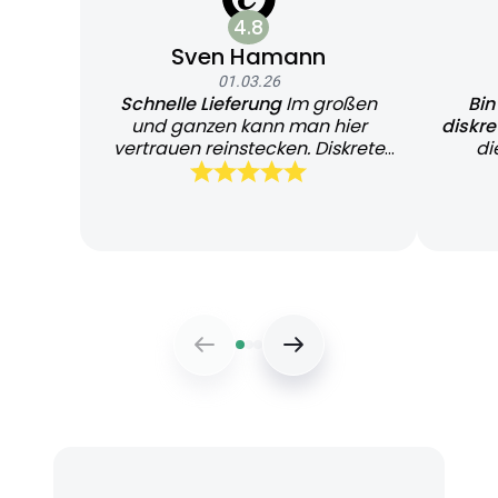
4.8
Sven Hamann
01.03.26
Schnelle Lieferung
Im großen
Bin
und ganzen kann man hier
diskr
vertrauen reinstecken. Diskrete
di
und schnelle Lieferung
Bearb