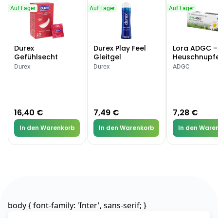
Auf Lager
Auf Lager
Auf Lager
Products
BEAUTY & PFLEGE
Linola Forte
Durex
Durex Play Feel
Lora ADGC –
Shampoo für
Gefühlsecht
Gleitgel
Heuschnupf
12,28 €
Classic Kondome
Allergien
juckende, trockene
16,37 €
-25%
Durex
Durex
ADGC
oder zu
ARZNEIMITTEL & GESUNDHEIT
Schuppenflechte
Vagisan Milchsäure
neigende Kopfhaut
– Zäpfchen zur
12,89 €
16,40 €
7,49 €
7,28 €
pH-Wert-
17,47 €
-26%
Stabilisierung
ARZNEIMITTEL & GESUNDHEIT
In den Warenkorb
In den Warenkorb
In den Ware
Hametum
Hämorrhoidensalbe:
12,04 €
Bei Hämorrhoiden
12,95 €
-7%
& Juckreiz
Nach Marke kaufen
body { font-family: 'Inter', sans-serif; }