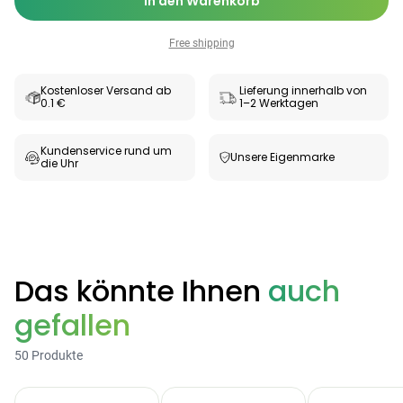
In den Warenkorb
Free shipping
Kostenloser Versand ab
Lieferung innerhalb von
0.1 €
1–2 Werktagen
Kundenservice rund um
Unsere Eigenmarke
die Uhr
Categories
Das könnte Ihnen
auch
gefallen
Testzentrum
Arzneimittel
Hygiene &
Baby &
Sanitätshaus
50 Produkte
&
Haushalt
Familie
Gesundheit