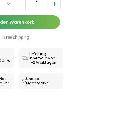
−
+
 den Warenkorb
Free shipping
Lieferung
r
innerhalb von
 0.1 €
1–2 Werktagen
ice
Unsere
e Uhr
Eigenmarke