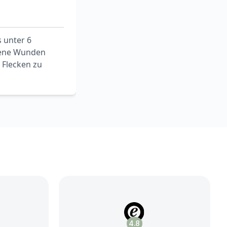
 unter 6
fene Wunden
 Flecken zu
4.8