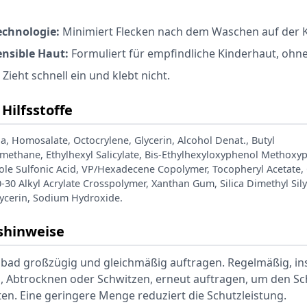
echnologie:
Minimiert Flecken nach dem Waschen auf der K
ensible Haut:
Formuliert für empfindliche Kinderhaut, ohne
Zieht schnell ein und klebt nicht.
Hilfsstoffe
, Homosalate, Octocrylene, Glycerin, Alcohol Denat., Butyl
ethane, Ethylhexyl Salicylate, Bis-Ethylhexyloxyphenol Methoxyph
le Sulfonic Acid, VP/Hexadecene Copolymer, Tocopheryl Acetate, G
0-30 Alkyl Acrylate Crosspolymer, Xanthan Gum, Silica Dimethyl Sily
lycerin, Sodium Hydroxide.
hinweise
ad großzügig und gleichmäßig auftragen. Regelmäßig, i
 Abtrocknen oder Schwitzen, erneut auftragen, um den Sc
en. Eine geringere Menge reduziert die Schutzleistung.