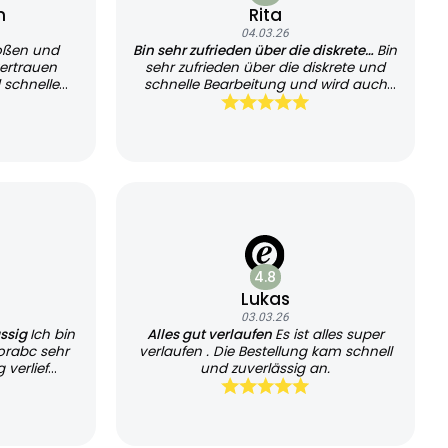
n
Rita
04.03.26
oßen und
Bin sehr zufrieden über die diskrete…
Bin
ertrauen
sehr zufrieden über die diskrete und
 schnelle
schnelle Bearbeitung und wird auch
sehr schnell geliefert, kann es jedem
empfehlen und werde es auch
weiterhin nutzen
4.8
Lukas
03.03.26
ässig
Ich bin
Alles gut verlaufen
Es ist alles super
orabc sehr
verlaufen . Die Bestellung kam schnell
 verlief
und zuverlässig an.
chtlich.
die schnelle
ansparente
il. Der