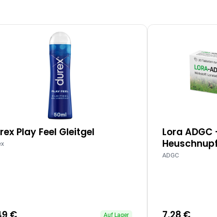
rex Play Feel Gleitgel
Lora ADGC 
Heuschnupf
ex
ADGC
49 €
7,28 €
Auf Lager