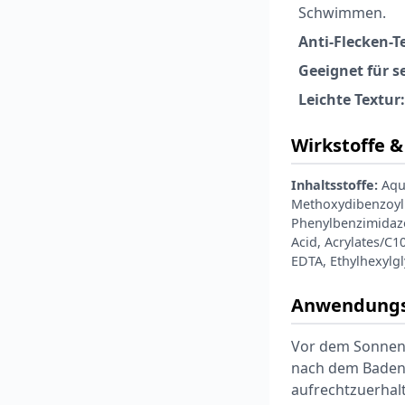
Schwimmen.
Anti-Flecken-T
Geeignet für s
Leichte Textur:
Wirkstoffe & 
Inhaltsstoffe:
Aqua
Methoxydibenzoylm
Phenylbenzimidazo
Acid, Acrylates/C1
EDTA, Ethylhexylg
Anwendungs
Vor dem Sonnenb
nach dem Baden,
aufrechtzuerhalt