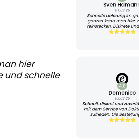
Sven Haman
01.03.26
Schnelle Lieferung
Im gr
ganzen kann man hier v
reinstecken. Diskrete und
Lieferung
man hier
e und schnelle
4.8
Domenico
03.03.26
Schnell, diskret und zuverl
mit dem Service von Dokt
zufrieden. Die Bestellung
unkompliziert und übersi
Besonders positiv fand ich 
Bearbeitung sowie die tr
Kommunikation per E-Ma