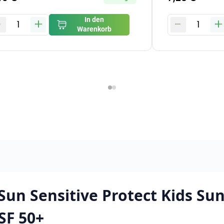
-
+
-
+
In den
1
1
Warenkorb
Sun Sensitive Protect Kids Sun
SF 50+