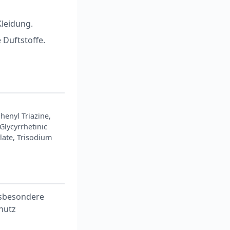
leidung.
 Duftstoffe.
enyl Triazine,
lycyrrhetinic
late, Trisodium
nsbesondere
hutz