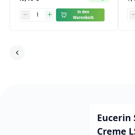
-
+
In den
1
Warenkorb
Eucerin 
Creme L