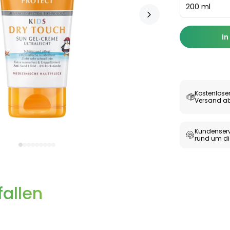
200 ml
In
Kostenlose
Versand ab
Kundenserv
rund um di
allen