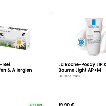
– Bei
La Roche-Posay LIPI
en & Allergien
Baume Light AP+M
La Roche Posay
19,90 €
Auf Lager