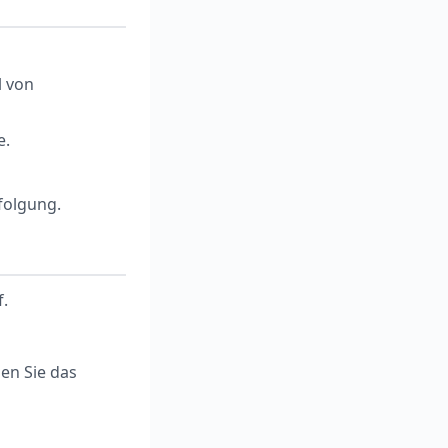
l von
e.
folgung.
f.
en Sie das