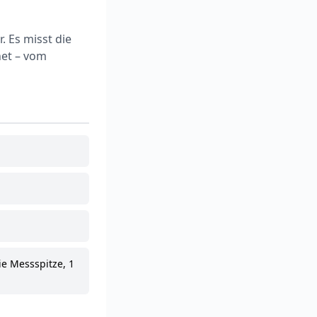
. Es misst die
net – vom
e Messspitze, 1