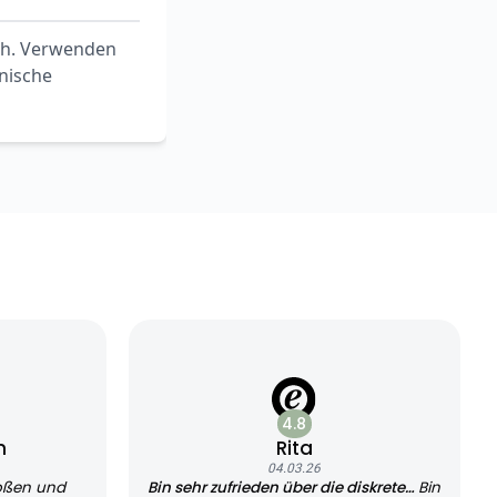
ch. Verwenden
nische
4.8
n
Rita
04.03.26
oßen und
Bin sehr zufrieden über die diskrete…
Bin