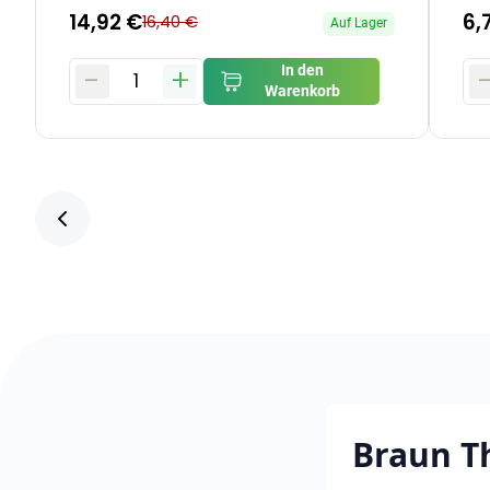
14,92 €
6,
16,40 €
Auf Lager
-
+
In den
1
Warenkorb
Braun T