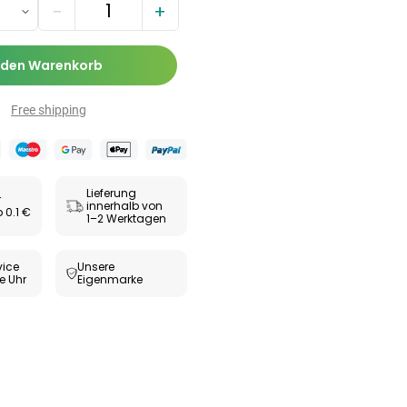
Zäpfchen zur
−
+
,89 €
-Wert-
17,47 €
-26%
bilisierung
ESUNDHEIT
 den Warenkorb
ax® extra
utabletten
Free shipping
69 €
8,09 €
-5%
Lieferung
r
innerhalb von
 0.1 €
1–2 Werktagen
ice
Unsere
e Uhr
Eigenmarke