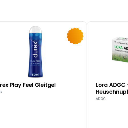
-10%
rex Play Feel Gleitgel
Lora ADGC 
Heuschnupf
ex
ADGC