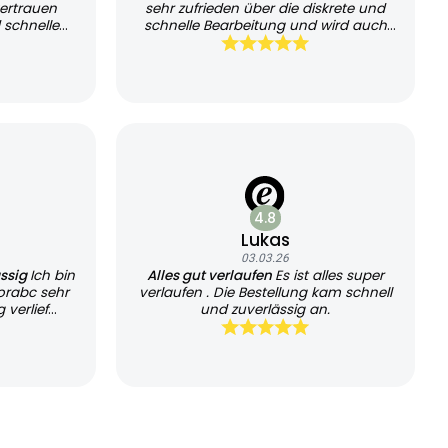
ertrauen
sehr zufrieden über die diskrete und
 schnelle
schnelle Bearbeitung und wird auch
sehr schnell geliefert, kann es jedem
empfehlen und werde es auch
weiterhin nutzen
4.8
Lukas
03.03.26
ässig
Ich bin
Alles gut verlaufen
Es ist alles super
orabc sehr
verlaufen . Die Bestellung kam schnell
 verlief
und zuverlässig an.
chtlich.
die schnelle
ansparente
il. Der
kret und
. Auch die
 und gut
seriöse und