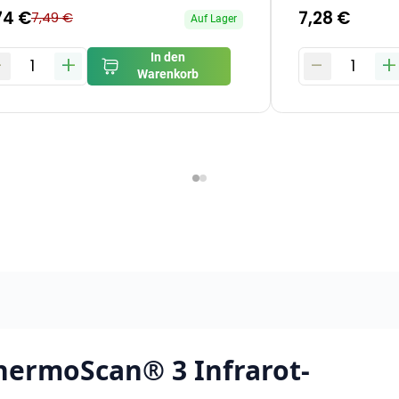
74 €
7,28 €
7,49 €
Auf Lager
-
+
-
+
In den
1
1
Warenkorb
hermoScan® 3 Infrarot-