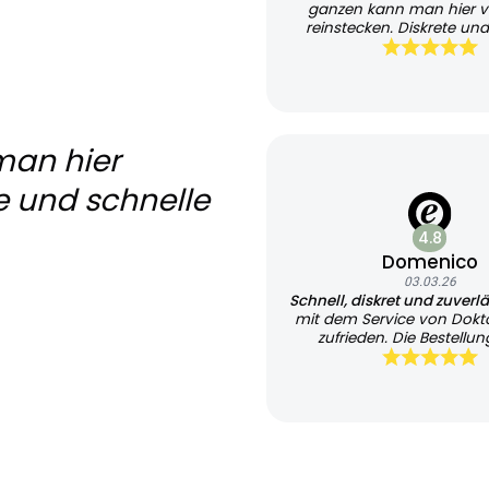
ganzen kann man hier v
reinstecken. Diskrete und
Lieferung
man hier
e und schnelle
4.8
Domenico
03.03.26
Schnell, diskret und zuverl
mit dem Service von Dokt
zufrieden. Die Bestellung
unkompliziert und übersi
Besonders positiv fand ich 
Bearbeitung sowie die tr
Kommunikation per E-Ma
gesamte Ablauf war dis
professionell organisiert
Lieferung erfolgte zügig
verpackt. Insgesamt eine 