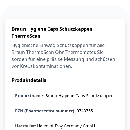
6,74 €
7,49 €
-10%
BEAUTY & PFLEGE
La Roche-Posay
LIPIKAR Baume
17,31 €
Light AP+M
19,90 €
-13%
Braun Hygiene Caps Schutzkappen
BEAUTY & PFLEGE
ThermoScan
Dexeryl
Hygienische Einweg-Schutzkappen für alle
Pflegecreme für
Braun ThermoScan Ohr-Thermometer. Sie
5,91 €
die ganze Familie
6,35 €
-7%
sorgen für eine präzise Messung und schützen
BEAUTY & PFLEGE
vor Kreuzkontaminationen.
Linola Forte
Shampoo für
Produktdetails
12,28 €
juckende, trockene
16,37 €
-25%
oder zu
ARZNEIMITTEL & GESUNDHEIT
Produktname:
Braun Hygiene Caps Schutzkappen
Schuppenflechte
Vagisan Milchsäure
neigende Kopfhaut
– Zäpfchen zur
12,89 €
pH-Wert-
17,47 €
-26%
PZN (Pharmazentralnummer):
07437651
Stabilisierung
ARZNEIMITTEL & GESUNDHEIT
OHROPAX® Classic
Hersteller:
Helen of Troy Germany GmbH