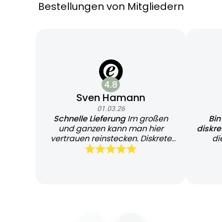
Bestellungen von Mitgliedern
4.8
Sven Hamann
01.03.26
Schnelle Lieferung
Im großen
Bin
und ganzen kann man hier
diskr
vertrauen reinstecken. Diskrete
di
und schnelle Lieferung
Bearb