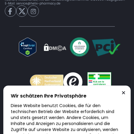
E-Mail:
service@helix-pharmacy.de
Wir schätzen Ihre Privatsphäre
Diese Website benutzt Cookies, die für den
Doktorabc.com ist eine Vermittlungsplattform. Doktorabc ist ausdrücklich
technischen Betrieb der Website erforderlich sind
keine Internetapotheke. Doktorabc bietet keine Medikamente oder
sonstige Produkte an oder liefert diese. Jegliche Informationen zu
und stets gesetzt werden. Andere Cookies, um
Produkten, Medikamenten und Preisen auf der Internetseite beinhalten
Inhalte und Anzeigen zu personalisieren und die
kein Angebot von Doktorabc an Sie. Für die Einhaltung der in Ihrem Land
geltenden Gesetze und sonstigen Rechtsvorschriften sind Sie als Nutzer
Zugriffe auf unsere Website zu analysieren, werden
selbst verantwortlich. Die Nutzung unseres Services auf Doktorabc durch