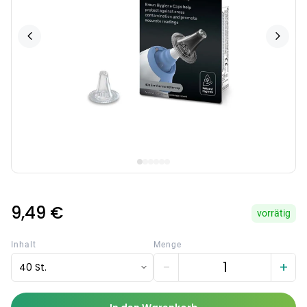
9,49 €
vorrätig
Inhalt
Menge
−
+
40 St.