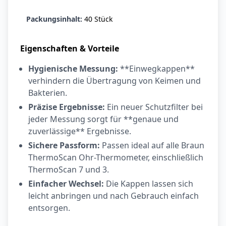
Ohrstöpsel
3,79 €
3,95 €
-4%
Packungsinhalt:
40 Stück
ARZNEIMITTEL & GESUNDHEIT
Softa Swabs
Eigenschaften & Vorteile
Alkoholtupfer,
3,75 €
100 Stück
4,29 €
-13%
Hygienische Messung:
**Einwegkappen**
ARZNEIMITTEL & GESUNDHEIT
verhindern die Übertragung von Keimen und
Lefax® extra
Bakterien.
Kautabletten
Präzise Ergebnisse:
Ein neuer Schutzfilter bei
7,69 €
8,09 €
-5%
jeder Messung sorgt für **genaue und
ARZNEIMITTEL & GESUNDHEIT
zuverlässige** Ergebnisse.
Hametum
Sichere Passform:
Passen ideal auf alle Braun
Hämorrhoidensalbe:
12,04 €
ThermoScan Ohr-Thermometer, einschließlich
Bei Hämorrhoiden
12,95 €
-7%
& Juckreiz
ThermoScan 7 und 3.
Einfacher Wechsel:
Die Kappen lassen sich
Nach Marke kaufen
leicht anbringen und nach Gebrauch einfach
entsorgen.