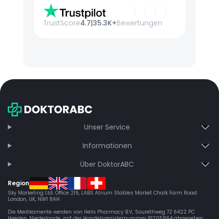
TrustScore
4.7
|
35.3K+
Bewertungen
Unser Service
Informationen
Über DoktorABC
Region
Sky Marketing Ltd. Office 219, LABS Atrium Stables Market Chalk Farm Road
London, UK, NW1 8AH
Die Medikamente werden von Helix Pharmacy B.V, Sourethweg 7Z 6422 PC
Heerlen, Niederlande, mit der Handelsregisternummer 81205864 abgegeben.