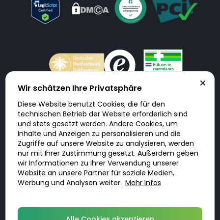
Wir schätzen Ihre Privatsphäre
Diese Website benutzt Cookies, die für den
Doktorabc.com ist eine Vermittlungsplattform. Doktorabc ist ausdrücklich
technischen Betrieb der Website erforderlich sind
keine Internetapotheke. Doktorabc bietet keine Medikamente oder
sonstige Produkte an oder liefert diese. Jegliche Informationen zu
und stets gesetzt werden. Andere Cookies, um
Produkten, Medikamenten und Preisen auf der Internetseite beinhalten
Inhalte und Anzeigen zu personalisieren und die
kein Angebot von Doktorabc an Sie. Für die Einhaltung der in Ihrem Land
geltenden Gesetze und sonstigen Rechtsvorschriften sind Sie als Nutzer
Zugriffe auf unsere Website zu analysieren, werden
selbst verantwortlich. Die Nutzung unseres Services auf Doktorabc durch
nur mit Ihrer Zustimmung gesetzt. Außerdem geben
Sie erfolgt auf eigenes Risiko und in eigener Verantwortung. Sie erklären,
diese Internetseite aus eigener Initiative zu besuchen und zu nutzen.
wir Informationen zu Ihrer Verwendung unserer
Website an unsere Partner für soziale Medien,
Werbung und Analysen weiter.
Mehr Infos
© 2026 DoktorABC.com
Alle Cookies akzeptieren