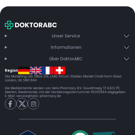
Unser Service
Informationen
Über DoktorABC
Region
Sky Marketing Ltd. Office 219, LABS Atrium Stables Market Chalk Farm Road
London, UK, NW1 8AH
Die Medikamente werden von Helix Pharmacy B.V, Sourethweg 7Z 6422 PC
Heerlen, Niederlande, mit der Handelsregisternummer 81205864 abgegeben.
E-Mail:
service@helix-pharmacy.de