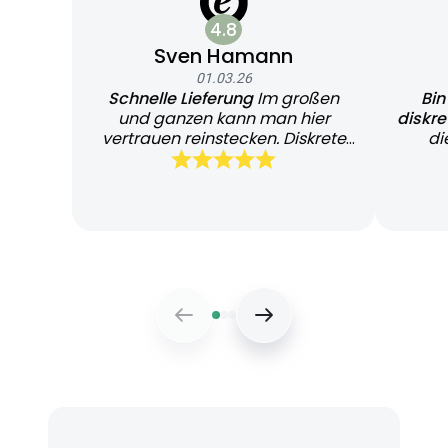
4.8
Sven Hamann
01.03.26
Schnelle Lieferung
Im großen
Bin
und ganzen kann man hier
diskr
vertrauen reinstecken. Diskrete
di
und schnelle Lieferung
Bearb