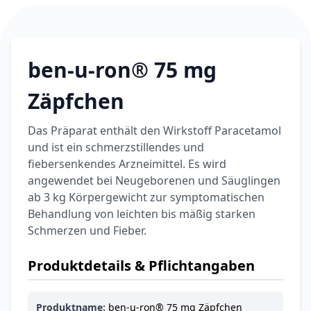
6,74 €
7,49 €
-10%
BEAUTY & PFLEGE
La Roche-Posay
LIPIKAR Baume
ben-u-ron® 75 mg
17,31 €
Light AP+M
19,90 €
-13%
BEAUTY & PFLEGE
Zäpfchen
Dexeryl
Pflegecreme für
Das Präparat enthält den Wirkstoff Paracetamol
5,91 €
die ganze Familie
6,35 €
-7%
und ist ein schmerzstillendes und
BEAUTY & PFLEGE
fiebersenkendes Arzneimittel. Es wird
Linola Forte
angewendet bei Neugeborenen und Säuglingen
Shampoo für
12,28 €
ab 3 kg Körpergewicht zur symptomatischen
juckende, trockene
16,37 €
-25%
Behandlung von leichten bis mäßig starken
oder zu
ARZNEIMITTEL & GESUNDHEIT
Schuppenflechte
Schmerzen und Fieber.
Vagisan Milchsäure
neigende Kopfhaut
– Zäpfchen zur
12,89 €
Produktdetails & Pflichtangaben
pH-Wert-
17,47 €
-26%
Stabilisierung
ARZNEIMITTEL & GESUNDHEIT
OHROPAX® Classic
Produktname:
ben-u-ron® 75 mg Zäpfchen