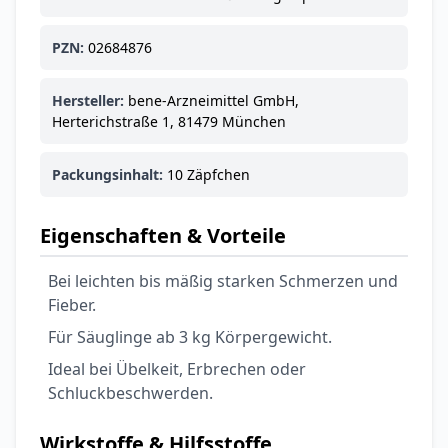
Ohrstöpsel
3,79 €
3,95 €
-4%
PZN:
02684876
ARZNEIMITTEL & GESUNDHEIT
Softa Swabs
Alkoholtupfer,
Hersteller:
bene-Arzneimittel GmbH,
3,75 €
100 Stück
Herterichstraße 1, 81479 München
4,29 €
-13%
ARZNEIMITTEL & GESUNDHEIT
Lefax® extra
Packungsinhalt:
10 Zäpfchen
Kautabletten
7,69 €
8,09 €
-5%
Eigenschaften & Vorteile
ARZNEIMITTEL & GESUNDHEIT
Hametum
Bei leichten bis mäßig starken Schmerzen und
Hämorrhoidensalbe:
Fieber.
12,04 €
Bei Hämorrhoiden
12,95 €
-7%
& Juckreiz
Für Säuglinge ab 3 kg Körpergewicht.
Ideal bei Übelkeit, Erbrechen oder
Nach Marke kaufen
Schluckbeschwerden.
Wirkstoffe & Hilfsstoffe