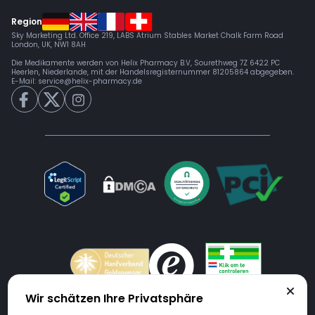
Region
Sky Marketing Ltd. Office 219, LABS Atrium Stables Market Chalk Farm Road
London, UK, NW1 8AH
Die Medikamente werden von Helix Pharmacy B.V, Sourethweg 7Z 6422 PC
Heerlen, Niederlande, mit der Handelsregisternummer 81205864 abgegeben.
E-Mail:
service@helix-pharmacy.de
Wir schätzen Ihre Privatsphäre