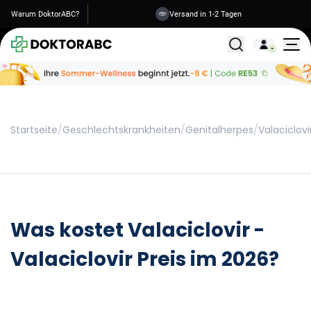
Warum DoktorABC?
Versand in 1-2 Tagen
Alle Behandlunge
Startseite
/
Geschlechtskrankheiten
/
Genitalherpes
/
Valaciclovi
Was kostet Valaciclovir -
Valaciclovir Preis im 2026?