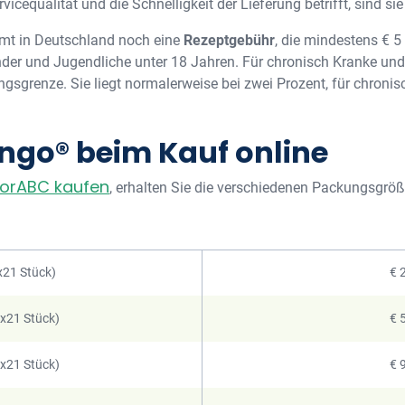
icequalität und die Schnelligkeit der Lieferung betrifft, sind si
mt in Deutschland noch eine
Rezeptgebühr
, die mindestens € 5
 Kinder und Jugendliche unter 18 Jahren. Für chronisch Kranke u
gsgrenze. Sie liegt normalerweise bei zwei Prozent, für chroni
ingo® beim Kauf online
torABC kaufen
, erhalten Sie die verschiedenen Packungsgröß
x21 Stück)
€ 
6x21 Stück)
€ 
9x21 Stück)
€ 