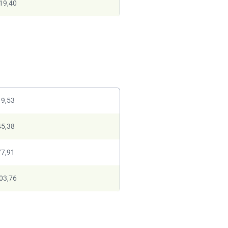
19,40
19,53
45,38
77,91
03,76