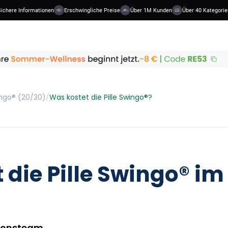
ere Informationen
Erschwingliche Preise
Über 1M Kunden
Über 40 Kategorien
ngo® (20/30)
/
Was kostet die Pille Swingo®?
 die Pille Swingo® im
ionsteam