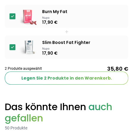
Products
Burn My Fat
Nupo
BEAUTY & PFLEGE
17,90 €
Linola Forte
+
Shampoo für
12,28 €
juckende, trockene
16,37 €
-25%
Slim Boost Fat Fighter
oder zu
ARZNEIMITTEL & GESUNDHEIT
Nupo
17,90 €
Schuppenflechte
Vagisan Milchsäure
neigende Kopfhaut
– Zäpfchen zur
12,89 €
35,80 €
pH-Wert-
17,47 €
-26%
2 Produkte ausgewählt
Stabilisierung
ARZNEIMITTEL & GESUNDHEIT
Legen Sie
2
Produkte in den Warenkorb.
Hametum
Hämorrhoidensalbe:
12,04 €
Bei Hämorrhoiden
12,95 €
-7%
Das könnte Ihnen
auch
& Juckreiz
gefallen
Nach Marke kaufen
50 Produkte