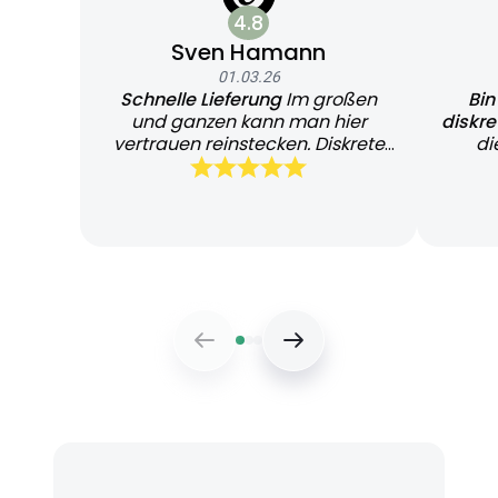
4.8
Sven Hamann
01.03.26
Schnelle Lieferung
Im großen
Bin
und ganzen kann man hier
diskr
vertrauen reinstecken. Diskrete
di
und schnelle Lieferung
Bearb