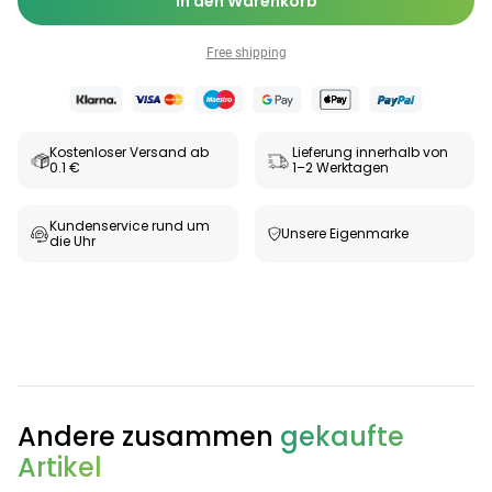
In den Warenkorb
Free shipping
Kostenloser Versand ab
Lieferung innerhalb von
0.1 €
1–2 Werktagen
Kundenservice rund um
Unsere Eigenmarke
die Uhr
Categories
Testzentrum
Arzneimittel
Hygiene &
Baby &
Sanitätshaus
Andere zusammen
gekaufte
&
Haushalt
Familie
Artikel
Gesundheit