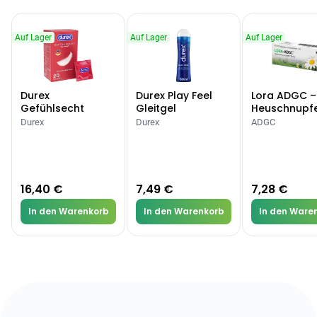
Auf Lager
Auf Lager
Auf Lager
Durex
Durex Play Feel
Lora ADGC –
Gefühlsecht
Gleitgel
Heuschnupf
Classic Kondome
Allergien
Durex
Durex
ADGC
16,40 €
7,49 €
7,28 €
In den Warenkorb
In den Warenkorb
In den Ware