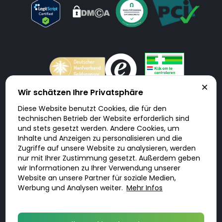
Wir schätzen Ihre Privatsphäre
Diese Website benutzt Cookies, die für den
Doktorabc.com ist eine Vermittlungsplattform. Doktorabc ist ausdrücklich
technischen Betrieb der Website erforderlich sind
keine Internetapotheke. Doktorabc bietet keine Medikamente oder
sonstige Produkte an oder liefert diese. Jegliche Informationen zu
und stets gesetzt werden. Andere Cookies, um
Produkten, Medikamenten und Preisen auf der Internetseite beinhalten
Inhalte und Anzeigen zu personalisieren und die
kein Angebot von Doktorabc an Sie. Für die Einhaltung der in Ihrem Land
geltenden Gesetze und sonstigen Rechtsvorschriften sind Sie als Nutzer
Zugriffe auf unsere Website zu analysieren, werden
selbst verantwortlich. Die Nutzung unseres Services auf Doktorabc durch
Sie erfolgt auf eigenes Risiko und in eigener Verantwortung. Sie erklären,
nur mit Ihrer Zustimmung gesetzt. Außerdem geben
diese Internetseite aus eigener Initiative zu besuchen und zu nutzen.
wir Informationen zu Ihrer Verwendung unserer
Website an unsere Partner für soziale Medien,
Werbung und Analysen weiter.
Mehr Infos
© 2026 DoktorABC.com