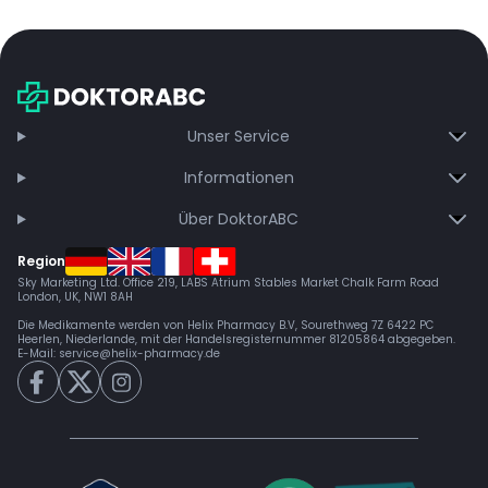
Unser Service
Informationen
Über DoktorABC
Region
Sky Marketing Ltd. Office 219, LABS Atrium Stables Market Chalk Farm Road
London, UK, NW1 8AH
Die Medikamente werden von Helix Pharmacy B.V, Sourethweg 7Z 6422 PC
Heerlen, Niederlande, mit der Handelsregisternummer 81205864 abgegeben.
E-Mail:
service@helix-pharmacy.de