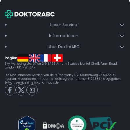
Unser Service
Informationen
Über DoktorABC
Region
Sky Marketing Ltd. Office 219, LABS Atrium Stables Market Chalk Farm Road
London, UK, NW1 8AH
Die Medikamente werden von Helix Pharmacy B.V, Sourethweg 7Z 6422 PC
Heerlen, Niederlande, mit der Handelsregisternummer 81205864 abgegeben.
E-Mail:
service@helix-pharmacy.de