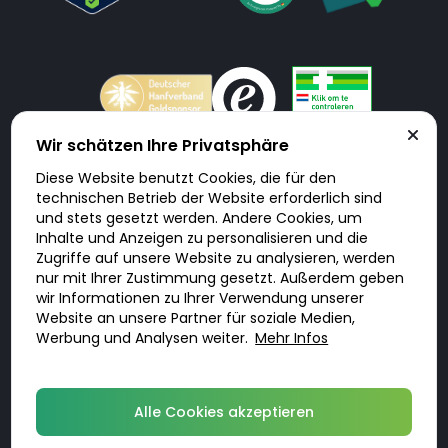
Wir schätzen Ihre Privatsphäre
Diese Website benutzt Cookies, die für den
Doktorabc.com ist eine Vermittlungsplattform. Doktorabc ist ausdrücklich
technischen Betrieb der Website erforderlich sind
keine Internetapotheke. Doktorabc bietet keine Medikamente oder
sonstige Produkte an oder liefert diese. Jegliche Informationen zu
und stets gesetzt werden. Andere Cookies, um
Produkten, Medikamenten und Preisen auf der Internetseite beinhalten
Inhalte und Anzeigen zu personalisieren und die
kein Angebot von Doktorabc an Sie. Für die Einhaltung der in Ihrem Land
geltenden Gesetze und sonstigen Rechtsvorschriften sind Sie als Nutzer
Zugriffe auf unsere Website zu analysieren, werden
selbst verantwortlich. Die Nutzung unseres Services auf Doktorabc durch
nur mit Ihrer Zustimmung gesetzt. Außerdem geben
Sie erfolgt auf eigenes Risiko und in eigener Verantwortung. Sie erklären,
diese Internetseite aus eigener Initiative zu besuchen und zu nutzen.
wir Informationen zu Ihrer Verwendung unserer
Website an unsere Partner für soziale Medien,
Werbung und Analysen weiter.
Mehr Infos
© 2026 DoktorABC.com
Alle Cookies akzeptieren