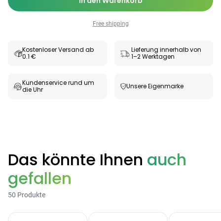
In den Warenkorb
Free shipping
Kostenloser Versand ab
Lieferung innerhalb von
0.1 €
1–2 Werktagen
Kundenservice rund um
Unsere Eigenmarke
die Uhr
Categories
Das könnte Ihnen
auch
gefallen
Testzentrum
Arzneimittel
Hygiene &
Baby &
Sanitätshaus
50 Produkte
&
Haushalt
Familie
Gesundheit