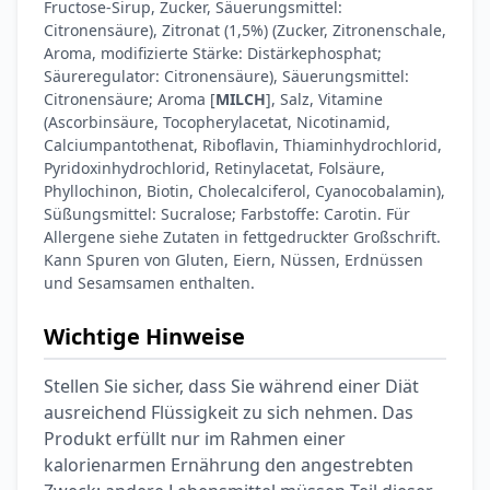
Fructose-Sirup, Zucker, Säuerungsmittel:
Citronensäure), Zitronat (1,5%) (Zucker, Zitronenschale,
Aroma, modifizierte Stärke: Distärkephosphat;
Säureregulator: Citronensäure), Säuerungsmittel:
Citronensäure; Aroma [
MILCH
], Salz, Vitamine
(Ascorbinsäure, Tocopherylacetat, Nicotinamid,
Calciumpantothenat, Riboflavin, Thiaminhydrochlorid,
Pyridoxinhydrochlorid, Retinylacetat, Folsäure,
Phyllochinon, Biotin, Cholecalciferol, Cyanocobalamin),
Süßungsmittel: Sucralose; Farbstoffe: Carotin. Für
Allergene siehe Zutaten in fettgedruckter Großschrift.
Kann Spuren von Gluten, Eiern, Nüssen, Erdnüssen
und Sesamsamen enthalten.
Wichtige Hinweise
Stellen Sie sicher, dass Sie während einer Diät
ausreichend Flüssigkeit zu sich nehmen. Das
Produkt erfüllt nur im Rahmen einer
kalorienarmen Ernährung den angestrebten