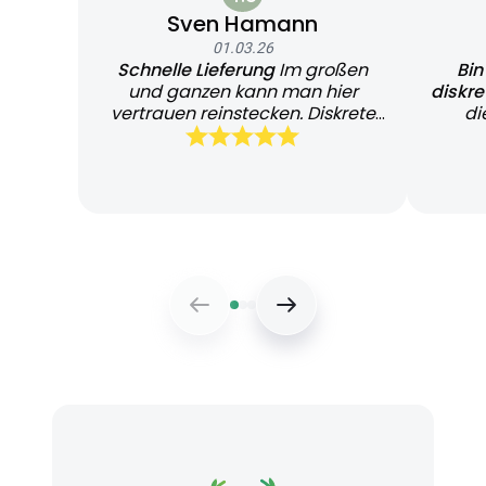
Sven Hamann
01.03.26
Schnelle Lieferung
Im großen
Bin
und ganzen kann man hier
diskr
vertrauen reinstecken. Diskrete
di
und schnelle Lieferung
Bearb