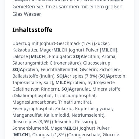
Genießen Sie ihn zusammen mit einem großen
Glas Wasser.
Inhaltsstoffe
Überzug mit Joghurt-Geschmack (17%) (Zucker,
Kakaobutter, Mager
MILCH
Joghurt Pulver [
MILCH
],
Laktose [
MILCH
], Emulgator:
SOJA
lecithin; Aroma,
Säuerungsmittel: Citronensäure), Glucosesirup,
SOJA
protein, Feuchthaltemittel: Glycerin; Zichorien-
Ballaststoffe (Inulin),
SOJA
crispies (7,8%) (
SOJA
protein,
Tapiokastärke, Salz),
MILCH
protein, hydrolysierte
Gelatine (von Rindern),
SOJA
granulat, Mineralstoffe
(Dikaliumphosphat, Tricalciumphosphat,
Magnesiumcarbonat, Trinatriumcitrat,
Eisenpyrophosphat, Zinkoxid, Kupferbisglycinat,
Mangansulfat, Kaliumiodid, Natriumselenit),
Reiscrispies (3,6%) (Reismehl, Reissirup),
Sonnenblumenöl, Mager
MILCH
Joghurt Pulver
[
MILCH
], Orangeat (1,8%) (Orangenschale, Glucose-