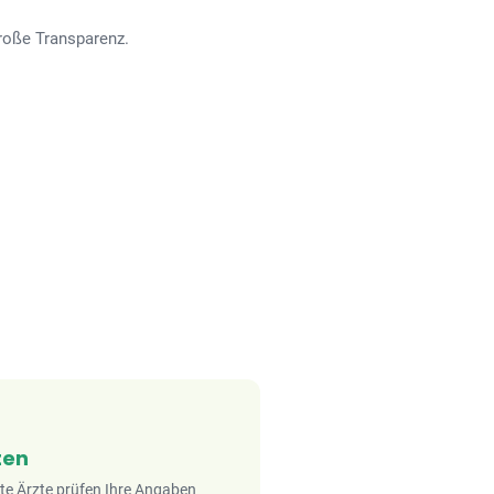
roße Transparenz.
ten
rte Ärzte prüfen Ihre Angaben