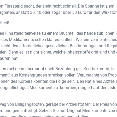
n Finasterid sucht, der sieht recht schnell: Die Spanne ist ziem
greifen, anstatt 30, 40 oder sogar über 50 Euro für den Wirksto
dheit!
nen Finasterid teilweise zu einem Bruchteil des handelsüblichen 
g des Medikaments selten klar ersichtlich. Wer ein vermeintlic
nicht den erforderlichen gesetzlichen Bestimmungen und Regula
en. Denn es ist nicht sicher, welche Inhaltsstoffe drin sind un
laufen hat.
e - Arznei denn überhaupt nach Bezahlung geliefert bekommt, ist
ment” aus Kostengründen strecken sollen, Verursacher von Probl
ionen des Körpers könnten die Folge sein. Den Rat eines Arzte
ungspflichtiges Medikament zu kommen, rangiert auf der Liste 
weg von Billigangeboten, gerade bei Arzneistoffen! Der Preis von 
und gerechtfertigt. Setzen Sie auf Original-Medikamente von s
en, und die alle gesetzlichen Vorgaben erfüllen.