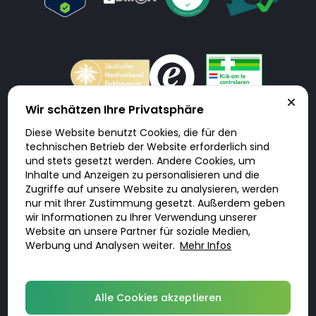
Wir schätzen Ihre Privatsphäre
Diese Website benutzt Cookies, die für den
Doktorabc.com ist eine Vermittlungsplattform. Doktorabc ist ausdrücklich
technischen Betrieb der Website erforderlich sind
keine Internetapotheke. Doktorabc bietet keine Medikamente oder
sonstige Produkte an oder liefert diese. Jegliche Informationen zu
und stets gesetzt werden. Andere Cookies, um
Produkten, Medikamenten und Preisen auf der Internetseite beinhalten
Inhalte und Anzeigen zu personalisieren und die
kein Angebot von Doktorabc an Sie. Für die Einhaltung der in Ihrem Land
geltenden Gesetze und sonstigen Rechtsvorschriften sind Sie als Nutzer
Zugriffe auf unsere Website zu analysieren, werden
selbst verantwortlich. Die Nutzung unseres Services auf Doktorabc durch
nur mit Ihrer Zustimmung gesetzt. Außerdem geben
Sie erfolgt auf eigenes Risiko und in eigener Verantwortung. Sie erklären,
diese Internetseite aus eigener Initiative zu besuchen und zu nutzen.
wir Informationen zu Ihrer Verwendung unserer
Website an unsere Partner für soziale Medien,
Werbung und Analysen weiter.
Mehr Infos
© 2026 DoktorABC.com
Alle Cookies akzeptieren