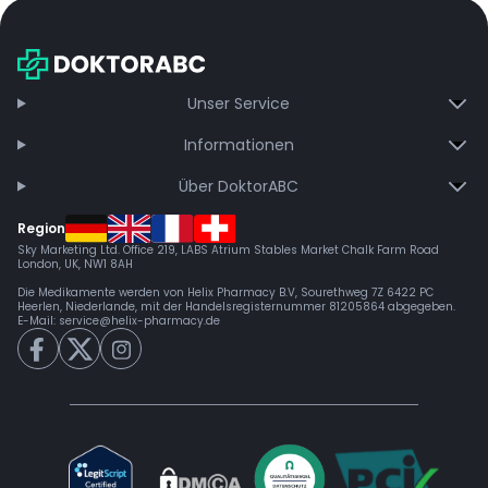
Unser Service
Informationen
Über DoktorABC
Region
Sky Marketing Ltd. Office 219, LABS Atrium Stables Market Chalk Farm Road
London, UK, NW1 8AH
Die Medikamente werden von Helix Pharmacy B.V, Sourethweg 7Z 6422 PC
Heerlen, Niederlande, mit der Handelsregisternummer 81205864 abgegeben.
E-Mail:
service@helix-pharmacy.de