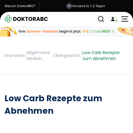
Warum DoktorABC?
Versand in 1-2 Tagen
Alle Behandlunge
Allgemeine
Low Carb Rezepte
Startseite
/
/
Übergewicht
/
Medizin
zum Abnehmen
Low Carb Rezepte zum
Abnehmen