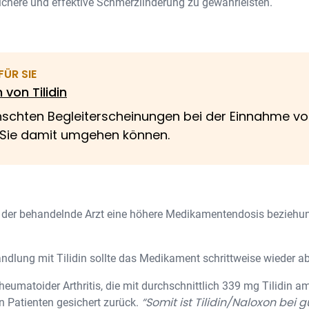
sichere und effektive Schmerzlinderung zu gewährleisten.
ÜR SIE
von Tilidin
chten Begleiterscheinungen bei der Einnahme von 
 Sie damit umgehen können.
 der behandelnde Arzt eine höhere Medikamentendosis beziehun
dlung mit Tilidin sollte das Medikament schrittweise wieder a
 rheumatoider Arthritis, die mit durchschnittlich 339 mg Tilidin 
“Somit ist Tilidin/Naloxon bei gu
n Patienten gesichert zurück.