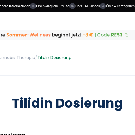
e Informationen
Erschwingliche Preise
Über 1M Kunden
Über 40 Kategorien
annabis Therapie
/
Tilidin Dosierung
Tilidin Dosierung
ionsteam