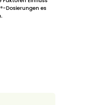
e Faktoren Einfluss
l®-Dosierungen es
.