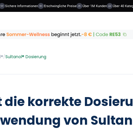
ichere Informationen
Erschwingliche Preise
Über 1M Kunden
Über 40 Kategorie
l®
/
Sultanol® Dosierung
t die korrekte Dosier
wendung von Sultan