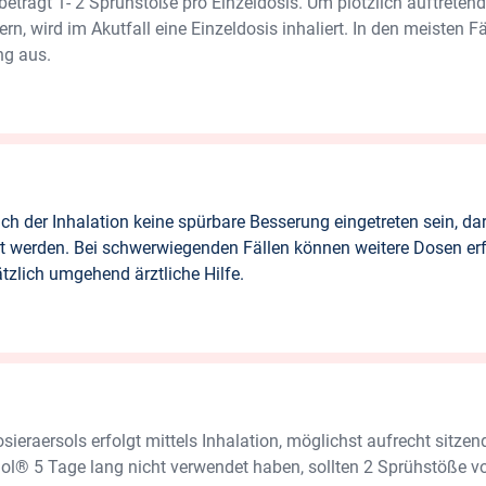
beträgt 1- 2 Sprühstöße pro Einzeldosis. Um plötzlich auftret
rn, wird im Akutfall eine Einzeldosis inhaliert. In den meisten Fä
ng aus.
ch der Inhalation keine spürbare Besserung eingetreten sein, dar
rt werden. Bei schwerwiegenden Fällen können weitere Dosen erfo
tzlich umgehend ärztliche Hilfe.
raersols erfolgt mittels Inhalation, möglichst aufrecht sitzend
l® 5 Tage lang nicht verwendet haben, sollten 2 Sprühstöße vo