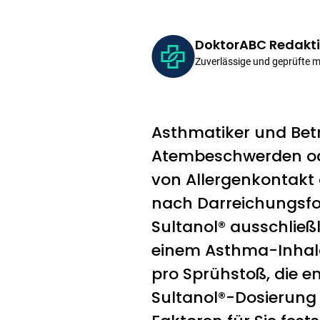
DoktorABC Redakt
Zuverlässige und geprüfte 
Asthmatiker und Betr
Atembeschwerden ode
von Allergenkontakt 
nach Darreichungsfor
Sultanol® ausschließl
einem Asthma-Inhala
pro Sprühstoß, die e
Sultanol®-Dosierung f