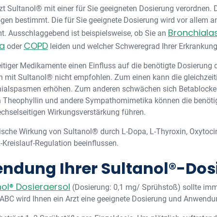
zt Sultanol® mit einer für Sie geeigneten Dosierung verordnen. 
n bestimmt. Die für Sie geeignete Dosierung wird vor allem a
Bronchiala
t. Ausschlaggebend ist beispielsweise, ob Sie an
a
COPD
oder
leiden und welcher Schweregrad Ihrer Erkrankung 
iger Medikamente einen Einfluss auf die benötigte Dosierung d
n mit Sultanol® nicht empfohlen. Zum einen kann die gleichzei
chialspasmen erhöhen. Zum anderen schwächen sich Betablocker
h Theophyllin und andere Sympathomimetika können die benöti
wechselseitigen Wirkungsverstärkung führen.
he Wirkung von Sultanol® durch L-Dopa, L-Thyroxin, Oxytocin
-Kreislauf-Regulation beeinflussen.
ndung Ihrer Sultanol®-Dos
l® Dosieraersol
(Dosierung: 0,1 mg/ Sprühstoß) sollte im
orABC wird Ihnen ein Arzt eine geeignete Dosierung und Anwend