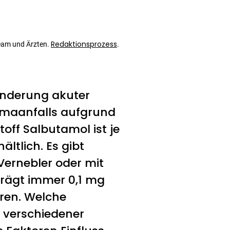
Redaktionsprozess
eam und Ärzten.
.
inderung akuter
hmaanfalls aufgrund
off Salbutamol ist je
ltlich. Es gibt
 Vernebler oder mit
rägt immer 0,1 mg
eren. Welche
d verschiedener