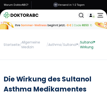
Warum DoktorABC?
Versand in 1-2 Tagen
Alle Behandlunge
Allgemeine
Sultanol®
Startseite
/
/
Asthma
/
Sultanol®
/
Medizin
Wirkung
Die Wirkung des Sultanol
Asthma Medikamentes