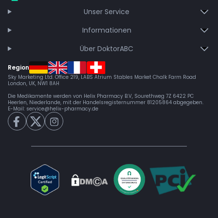
Unser Service
Informationen
Über DoktorABC
Region
Sky Marketing Ltd. Office 219, LABS Atrium Stables Market Chalk Farm Road
London, UK, NW1 8AH
Die Medikamente werden von Helix Pharmacy B.V, Sourethweg 7Z 6422 PC
Heerlen, Niederlande, mit der Handelsregisternummer 81205864 abgegeben.
E-Mail:
service@helix-pharmacy.de