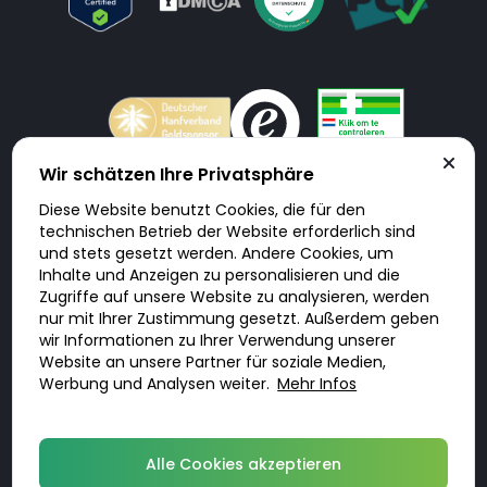
Wir schätzen Ihre Privatsphäre
Diese Website benutzt Cookies, die für den
Doktorabc.com ist eine Vermittlungsplattform. Doktorabc ist ausdrücklich
technischen Betrieb der Website erforderlich sind
keine Internetapotheke. Doktorabc bietet keine Medikamente oder
sonstige Produkte an oder liefert diese. Jegliche Informationen zu
und stets gesetzt werden. Andere Cookies, um
Produkten, Medikamenten und Preisen auf der Internetseite beinhalten
Inhalte und Anzeigen zu personalisieren und die
kein Angebot von Doktorabc an Sie. Für die Einhaltung der in Ihrem Land
geltenden Gesetze und sonstigen Rechtsvorschriften sind Sie als Nutzer
Zugriffe auf unsere Website zu analysieren, werden
selbst verantwortlich. Die Nutzung unseres Services auf Doktorabc durch
nur mit Ihrer Zustimmung gesetzt. Außerdem geben
Sie erfolgt auf eigenes Risiko und in eigener Verantwortung. Sie erklären,
diese Internetseite aus eigener Initiative zu besuchen und zu nutzen.
wir Informationen zu Ihrer Verwendung unserer
Website an unsere Partner für soziale Medien,
Werbung und Analysen weiter.
Mehr Infos
© 2026 DoktorABC.com
Alle Cookies akzeptieren