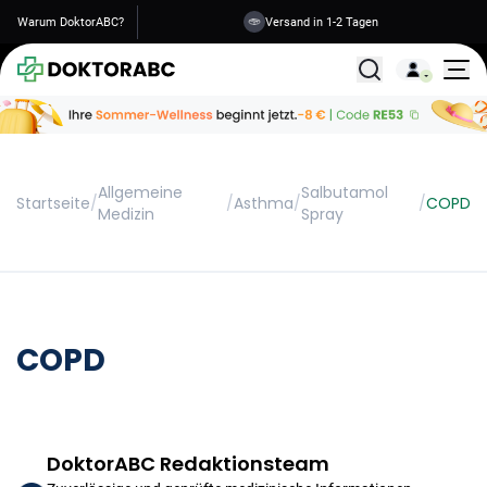
Warum DoktorABC?
Versand in 1-2 Tagen
Alle Behandlunge
Allgemeine
Salbutamol
Startseite
/
/
Asthma
/
/
COPD
Medizin
Spray
COPD
DoktorABC Redaktionsteam