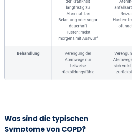
der Krankheit
Atemno
langfristig zu
anfallsart
Atemnot: bei
Reizu
Belastung oder sogar
Husten: tr
dauerhaft
oft nac
Husten: meist
morgens mit Auswurf
Behandlung
Verengung der
Verengun
Atemwege nur
Atemwege
teilweise
sich volls
rückbildungsfähig
zurückbi
Was sind die typischen
Symptome von COPD?