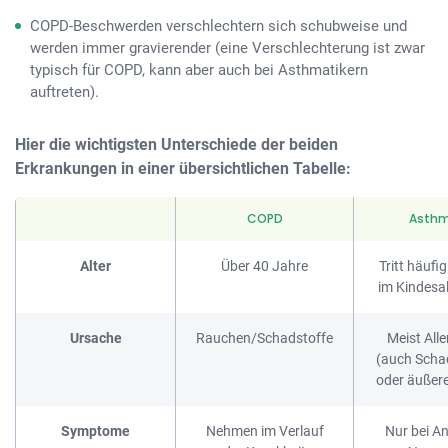
COPD-Beschwerden verschlechtern sich schubweise und
werden immer gravierender (eine Verschlechterung ist zwar
typisch für COPD, kann aber auch bei Asthmatikern
auftreten).
Hier die wichtigsten Unterschiede der beiden
Erkrankungen in einer übersichtlichen Tabelle:
COPD
Asth
Alter
Über 40 Jahre
Tritt häufi
im Kindesal
Ursache
Rauchen/Schadstoffe
Meist All
(auch Scha
oder äußere
Symptome
Nehmen im Verlauf
Nur bei An