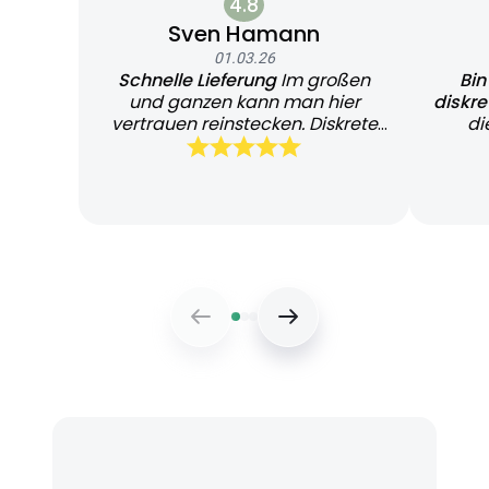
4.8
Sven Hamann
01.03.26
Schnelle Lieferung
Im großen
Bin
und ganzen kann man hier
diskr
vertrauen reinstecken. Diskrete
di
und schnelle Lieferung
Bearb