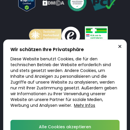
Wir schätzen Ihre Privatsphäre
Diese Website benutzt Cookies, die für den
Doktorabc.com ist eine Vermittlungsplattform. Doktorabc ist ausdrücklich
technischen Betrieb der Website erforderlich sind
keine Internetapotheke. Doktorabc bietet keine Medikamente oder
sonstige Produkte an oder liefert diese. Jegliche Informationen zu
und stets gesetzt werden. Andere Cookies, um
Produkten, Medikamenten und Preisen auf der Internetseite beinhalten
Inhalte und Anzeigen zu personalisieren und die
kein Angebot von Doktorabc an Sie. Für die Einhaltung der in Ihrem Land
geltenden Gesetze und sonstigen Rechtsvorschriften sind Sie als Nutzer
Zugriffe auf unsere Website zu analysieren, werden
selbst verantwortlich. Die Nutzung unseres Services auf Doktorabc durch
Sie erfolgt auf eigenes Risiko und in eigener Verantwortung. Sie erklären,
nur mit Ihrer Zustimmung gesetzt. Außerdem geben
diese Internetseite aus eigener Initiative zu besuchen und zu nutzen.
wir Informationen zu Ihrer Verwendung unserer
Website an unsere Partner für soziale Medien,
Werbung und Analysen weiter.
Mehr Infos
© 2026 DoktorABC.com
Alle Cookies akzeptieren