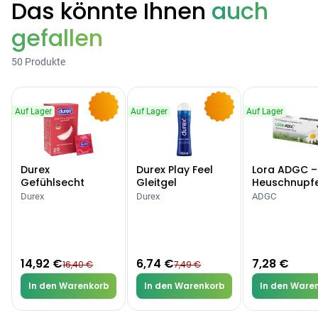
Das könnte Ihnen
auch
gefallen
Categories
50 Produkte
Testzentrum
Arzneimittel
Hygiene &
Baby &
Sanitätshaus
Auf Lager
Auf Lager
Auf Lager
&
Haushalt
Familie
-9%
-10%
Gesundheit
Durex
Durex Play Feel
Lora ADGC –
Products
Gefühlsecht
Gleitgel
Heuschnupf
Classic Kondome
Allergien
Durex
Durex
ADGC
ARZNEIMITTEL & GESUNDHEIT
Durex Gefühlsecht
Classic Kondome
14,92 €
16,40 €
-9%
14,92 €
6,74 €
7,28 €
16,40 €
7,49 €
ARZNEIMITTEL & GESUNDHEIT
Durex Play Feel
In den Warenkorb
In den Warenkorb
In den Ware
Gleitgel