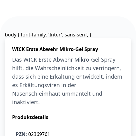
6,74 €
7,49 €
-10%
BEAUTY & PFLEGE
La Roche-Posay
LIPIKAR Baume
17,31 €
Light AP+M
19,90 €
-13%
body { font-family: 'Inter', sans-serif; }
BEAUTY & PFLEGE
Dexeryl
WICK Erste Abwehr Mikro-Gel Spray
Pflegecreme für
5,91 €
die ganze Familie
6,35 €
-7%
Das WICK Erste Abwehr Mikro-Gel Spray
BEAUTY & PFLEGE
hilft, die Wahrscheinlichkeit zu verringern,
Linola Forte
dass sich eine Erkältung entwickelt, indem
Shampoo für
es Erkältungsviren in der
12,28 €
juckende, trockene
16,37 €
-25%
Nasenschleimhaut ummantelt und
oder zu
ARZNEIMITTEL & GESUNDHEIT
Schuppenflechte
Vagisan Milchsäure
inaktiviert.
neigende Kopfhaut
– Zäpfchen zur
12,89 €
pH-Wert-
17,47 €
-26%
Produktdetails
Stabilisierung
ARZNEIMITTEL & GESUNDHEIT
OHROPAX® Classic
PZN:
02369761