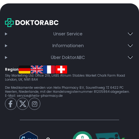
Unser Service
Informationen
Über DoktorABC
Region
Sky Marketing Ltd. Office 219, LABS Atrium Stables Market Chalk Farm Road
London, UK, NW1 8AH
Die Medikamente werden von Helix Pharmacy B.V, Sourethweg 7Z 6422 PC
Heerlen, Niederlande, mit der Handelsregisternummer 81205864 abgegeben.
E-Mail:
service@helix-pharmacy.de