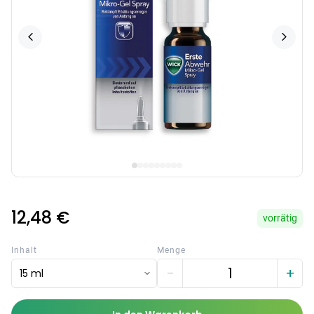
12,48 €
vorrätig
Inhalt
Menge
−
+
15 ml