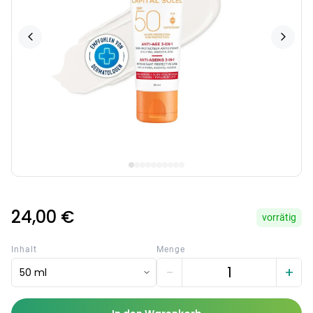
24,00 €
vorrätig
Inhalt
Menge
−
+
50 ml