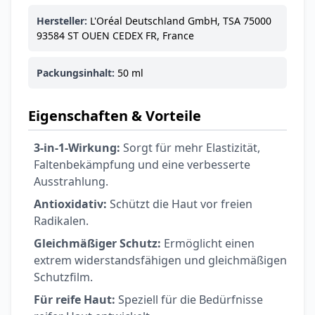
6,74 €
7,49 €
-10%
BEAUTY & PFLEGE
Hersteller:
L'Oréal Deutschland GmbH, TSA 75000
La Roche-Posay
93584 ST OUEN CEDEX FR, France
LIPIKAR Baume
17,31 €
Light AP+M
19,90 €
-13%
Packungsinhalt:
50 ml
BEAUTY & PFLEGE
Dexeryl
Eigenschaften & Vorteile
Pflegecreme für
5,91 €
die ganze Familie
6,35 €
-7%
3-in-1-Wirkung:
Sorgt für mehr Elastizität,
BEAUTY & PFLEGE
Faltenbekämpfung und eine verbesserte
Linola Forte
Ausstrahlung.
Shampoo für
12,28 €
juckende, trockene
16,37 €
-25%
Antioxidativ:
Schützt die Haut vor freien
oder zu
ARZNEIMITTEL & GESUNDHEIT
Radikalen.
Schuppenflechte
Vagisan Milchsäure
Gleichmäßiger Schutz:
Ermöglicht einen
neigende Kopfhaut
– Zäpfchen zur
extrem widerstandsfähigen und gleichmäßigen
12,89 €
pH-Wert-
17,47 €
-26%
Schutzfilm.
Stabilisierung
ARZNEIMITTEL & GESUNDHEIT
Für reife Haut:
Speziell für die Bedürfnisse
OHROPAX® Classic