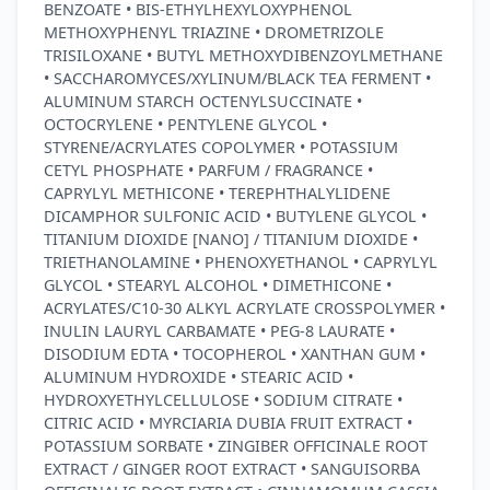
BENZOATE • BIS-ETHYLHEXYLOXYPHENOL
METHOXYPHENYL TRIAZINE • DROMETRIZOLE
TRISILOXANE • BUTYL METHOXYDIBENZOYLMETHANE
• SACCHAROMYCES/XYLINUM/BLACK TEA FERMENT •
ALUMINUM STARCH OCTENYLSUCCINATE •
OCTOCRYLENE • PENTYLENE GLYCOL •
STYRENE/ACRYLATES COPOLYMER • POTASSIUM
CETYL PHOSPHATE • PARFUM / FRAGRANCE •
CAPRYLYL METHICONE • TEREPHTHALYLIDENE
DICAMPHOR SULFONIC ACID • BUTYLENE GLYCOL •
TITANIUM DIOXIDE [NANO] / TITANIUM DIOXIDE •
TRIETHANOLAMINE • PHENOXYETHANOL • CAPRYLYL
GLYCOL • STEARYL ALCOHOL • DIMETHICONE •
ACRYLATES/C10-30 ALKYL ACRYLATE CROSSPOLYMER •
INULIN LAURYL CARBAMATE • PEG-8 LAURATE •
DISODIUM EDTA • TOCOPHEROL • XANTHAN GUM •
ALUMINUM HYDROXIDE • STEARIC ACID •
HYDROXYETHYLCELLULOSE • SODIUM CITRATE •
CITRIC ACID • MYRCIARIA DUBIA FRUIT EXTRACT •
POTASSIUM SORBATE • ZINGIBER OFFICINALE ROOT
EXTRACT / GINGER ROOT EXTRACT • SANGUISORBA