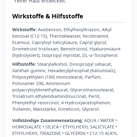
reifer Haut entwickelt.
Ohrstöpsel
3,79 €
3,95 €
-4%
Wirkstoffe & Hilfsstoffe
ARZNEIMITTEL & GESUNDHEIT
Softa Swabs
Wirkstoffe:
Avobenzon, Ethylhexyltriazon, Alkyl
Alkoholtupfer,
benzoat (C12-15), Thermalwasser, Nicotinamid,
3,75 €
100 Stück
4,29 €
-13%
Ecamsul, Capryloyl-Salicylsäure, Capryl glycol,
ARZNEIMITTEL & GESUNDHEIT
Drometrizol trisiloxan, Bemotrizinol, Hyaluronsäure
Lefax® extra
(hydrolysiert), Isopropyl myristat, DL-α-Tocopherol.
Kautabletten
Hilfsstoffe:
Stearylalkohol, Diisopropyl sebacat,
7,69 €
8,09 €
-5%
Xanthan gummi, Hexadecylphosphat (Kaliumsalz),
ARZNEIMITTEL & GESUNDHEIT
Polyoxyethylen (100) monostearat, Parfüm,
Hametum
Poloxamer 338, Ammonium
Hämorrhoidensalbe:
polyacryloyldimethyltaurat, Glycerolmonostearat,
12,04 €
Bei Hämorrhoiden
12,95 €
-7%
Trinatrium ethylendiamindisuccinat, Perlit,
& Juckreiz
Phenylethyl resorcinol, 4-Hydroxyacetophenon,
Trolamin, Maisstärke, Dimeticon, Glycerol.
Nach Marke kaufen
Vollständige Zusammensetzung:
AQUA / WATER •
HOMOSALATE • SILICA • ETHYLHEXYL SALICYLATE •
ETHYLHEXYL TRIAZONE • GLYCERIN • C12-15 ALKYL