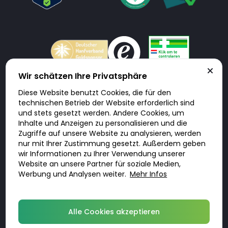
Wir schätzen Ihre Privatsphäre
Diese Website benutzt Cookies, die für den
Doktorabc.com ist eine Vermittlungsplattform. Doktorabc ist ausdrücklich
technischen Betrieb der Website erforderlich sind
keine Internetapotheke. Doktorabc bietet keine Medikamente oder
sonstige Produkte an oder liefert diese. Jegliche Informationen zu
und stets gesetzt werden. Andere Cookies, um
Produkten, Medikamenten und Preisen auf der Internetseite beinhalten
Inhalte und Anzeigen zu personalisieren und die
kein Angebot von Doktorabc an Sie. Für die Einhaltung der in Ihrem Land
geltenden Gesetze und sonstigen Rechtsvorschriften sind Sie als Nutzer
Zugriffe auf unsere Website zu analysieren, werden
selbst verantwortlich. Die Nutzung unseres Services auf Doktorabc durch
nur mit Ihrer Zustimmung gesetzt. Außerdem geben
Sie erfolgt auf eigenes Risiko und in eigener Verantwortung. Sie erklären,
diese Internetseite aus eigener Initiative zu besuchen und zu nutzen.
wir Informationen zu Ihrer Verwendung unserer
Website an unsere Partner für soziale Medien,
Werbung und Analysen weiter.
Mehr Infos
© 2026 DoktorABC.com
Alle Cookies akzeptieren