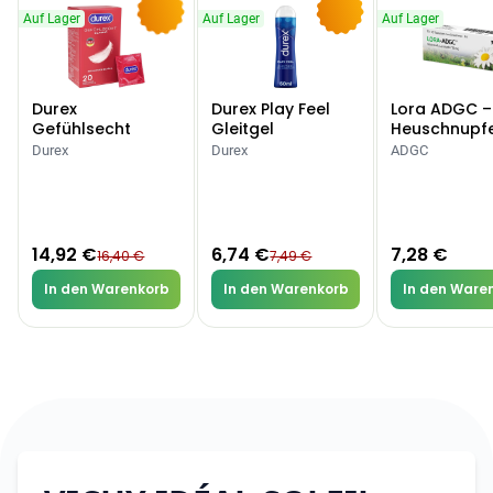
Auf Lager
Auf Lager
Auf Lager
-9%
-10%
Durex
Durex Play Feel
Lora ADGC –
Gefühlsecht
Gleitgel
Heuschnupf
Classic Kondome
Allergien
Durex
Durex
ADGC
14,92 €
6,74 €
7,28 €
16,40 €
7,49 €
In den Warenkorb
In den Warenkorb
In den Ware