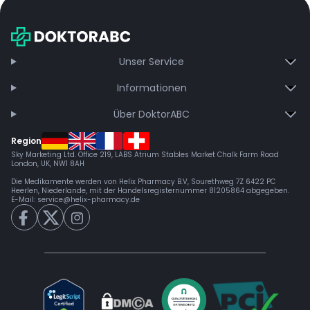
Unser Service
Informationen
Über DoktorABC
Region
Sky Marketing Ltd. Office 219, LABS Atrium Stables Market Chalk Farm Road
London, UK, NW1 8AH
Die Medikamente werden von Helix Pharmacy B.V, Sourethweg 7Z 6422 PC
Heerlen, Niederlande, mit der Handelsregisternummer 81205864 abgegeben.
E-Mail:
service@helix-pharmacy.de