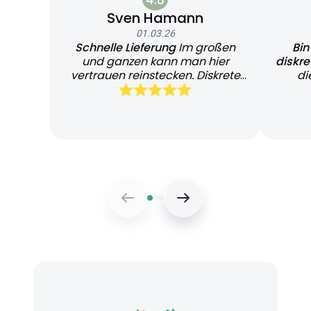
Sven Hamann
01.03.26
Schnelle Lieferung
Im großen
Bin
und ganzen kann man hier
diskr
vertrauen reinstecken. Diskrete
di
und schnelle Lieferung
Bearb