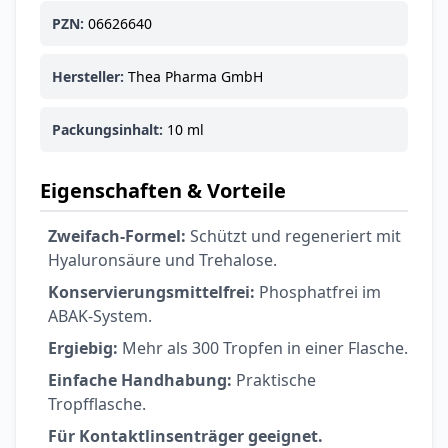
Ohrstöpsel
PZN:
06626640
3,79 €
3,95 €
-4%
ARZNEIMITTEL & GESUNDHEIT
Softa Swabs
Hersteller:
Thea Pharma GmbH
Alkoholtupfer,
3,75 €
100 Stück
4,29 €
-13%
Packungsinhalt:
10 ml
ARZNEIMITTEL & GESUNDHEIT
Lefax® extra
Eigenschaften & Vorteile
Kautabletten
7,69 €
8,09 €
-5%
Zweifach-Formel:
Schützt und regeneriert mit
ARZNEIMITTEL & GESUNDHEIT
Hyaluronsäure und Trehalose.
Hametum
Hämorrhoidensalbe:
Konservierungsmittelfrei:
Phosphatfrei im
12,04 €
Bei Hämorrhoiden
12,95 €
-7%
ABAK-System.
& Juckreiz
Ergiebig:
Mehr als 300 Tropfen in einer Flasche.
Nach Marke kaufen
Einfache Handhabung:
Praktische
Tropfflasche.
Für Kontaktlinsenträger geeignet.