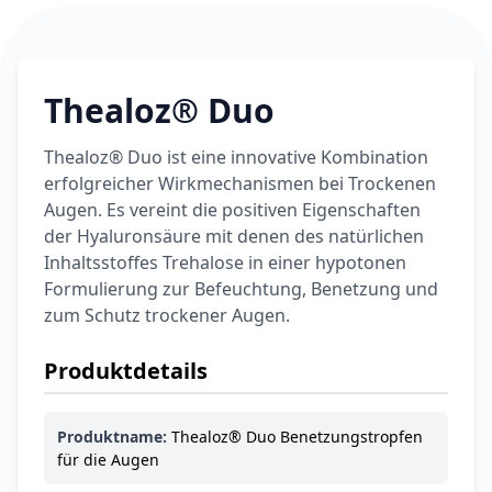
6,74 €
7,49 €
-10%
BEAUTY & PFLEGE
La Roche-Posay
LIPIKAR Baume
Thealoz® Duo
17,31 €
Light AP+M
19,90 €
-13%
BEAUTY & PFLEGE
Thealoz® Duo ist eine innovative Kombination
Dexeryl
erfolgreicher Wirkmechanismen bei Trockenen
Pflegecreme für
5,91 €
die ganze Familie
Augen. Es vereint die positiven Eigenschaften
6,35 €
-7%
der Hyaluronsäure mit denen des natürlichen
BEAUTY & PFLEGE
Inhaltsstoffes Trehalose in einer hypotonen
Linola Forte
Shampoo für
Formulierung zur Befeuchtung, Benetzung und
12,28 €
juckende, trockene
zum Schutz trockener Augen.
16,37 €
-25%
oder zu
ARZNEIMITTEL & GESUNDHEIT
Schuppenflechte
Vagisan Milchsäure
Produktdetails
neigende Kopfhaut
– Zäpfchen zur
12,89 €
pH-Wert-
17,47 €
-26%
Produktname:
Thealoz® Duo Benetzungstropfen
Stabilisierung
ARZNEIMITTEL & GESUNDHEIT
für die Augen
OHROPAX® Classic