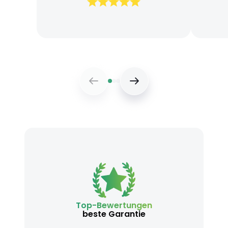
und schnelle Lieferung
Bearb
Top-Bewertungen
beste Garantie