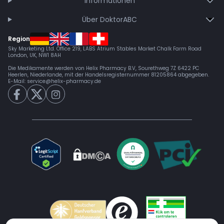
Informationen
Über DoktorABC
Region
Sky Marketing Ltd. Office 219, LABS Atrium Stables Market Chalk Farm Road
London, UK, NW1 8AH
Die Medikamente werden von Helix Pharmacy B.V, Sourethweg 7Z 6422 PC
Heerlen, Niederlande, mit der Handelsregisternummer 81205864 abgegeben.
E-Mail:
service@helix-pharmacy.de