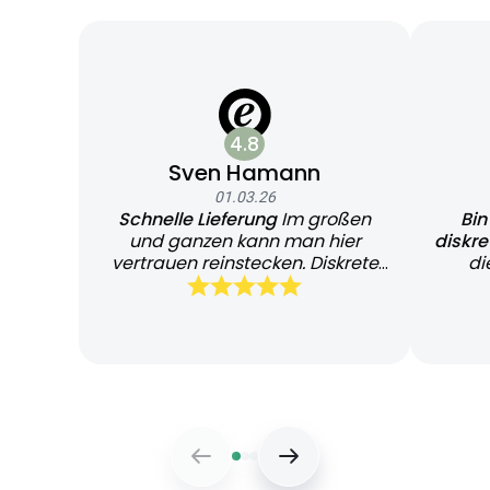
4.8
Sven Hamann
01.03.26
Schnelle Lieferung
Im großen
Bin
und ganzen kann man hier
diskr
vertrauen reinstecken. Diskrete
di
und schnelle Lieferung
Bearb