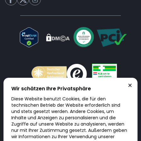
Wir schätzen Ihre Privatsphäre
Diese Website benutzt Cookies, die für den
Doktorabc.com ist eine Vermittlungsplattform. Doktorabc ist ausdrücklich
technischen Betrieb der Website erforderlich sind
keine Internetapotheke. Doktorabc bietet keine Medikamente oder
sonstige Produkte an oder liefert diese. Jegliche Informationen zu
und stets gesetzt werden. Andere Cookies, um
Produkten, Medikamenten und Preisen auf der Internetseite beinhalten
Inhalte und Anzeigen zu personalisieren und die
kein Angebot von Doktorabc an Sie. Für die Einhaltung der in Ihrem Land
geltenden Gesetze und sonstigen Rechtsvorschriften sind Sie als Nutzer
Zugriffe auf unsere Website zu analysieren, werden
selbst verantwortlich. Die Nutzung unseres Services auf Doktorabc durch
nur mit Ihrer Zustimmung gesetzt. Außerdem geben
Sie erfolgt auf eigenes Risiko und in eigener Verantwortung. Sie erklären,
diese Internetseite aus eigener Initiative zu besuchen und zu nutzen.
wir Informationen zu Ihrer Verwendung unserer