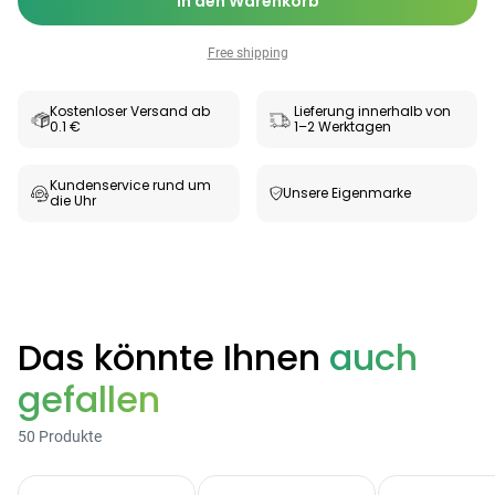
In den Warenkorb
Free shipping
Kostenloser Versand ab
Lieferung innerhalb von
0.1 €
1–2 Werktagen
Kundenservice rund um
Unsere Eigenmarke
die Uhr
Categories
Das könnte Ihnen
auch
gefallen
Testzentrum
Arzneimittel
Hygiene &
Baby &
Sanitätshaus
50 Produkte
&
Haushalt
Familie
Gesundheit