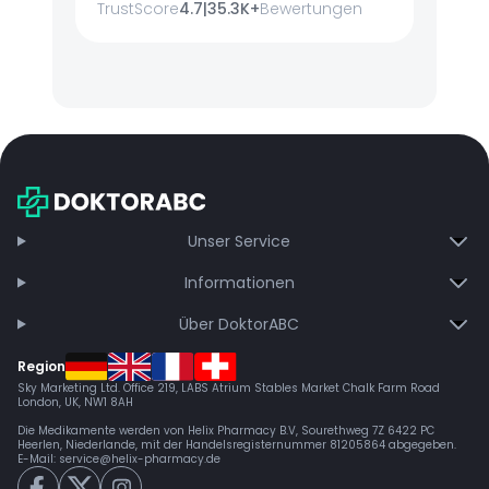
TrustScore
4.7
|
35.3K+
Bewertungen
Unser Service
Informationen
Über DoktorABC
Region
Sky Marketing Ltd. Office 219, LABS Atrium Stables Market Chalk Farm Road
London, UK, NW1 8AH
Die Medikamente werden von Helix Pharmacy B.V, Sourethweg 7Z 6422 PC
Heerlen, Niederlande, mit der Handelsregisternummer 81205864 abgegeben.
E-Mail:
service@helix-pharmacy.de