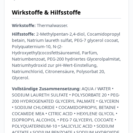
Wirkstoffe & Hilfsstoffe
Wirkstoffe:
Thermalwasser.
Hilfsstoffe:
2-Methylpentan-2,4-diol, Cocamidopropyl
betain, Natrium laureth sulfat, PEG-7 glycerol cocoat,
Polyquaternium-10, N-(2-
Hydroxyethyl)cocosfettsäureamid, Parfüm,
Natriumbenzoat, PEG-200 hydriertes Glycerolpalmitat,
Natriumhydroxid zur pH-Wert-Einstellung,
Natriumchlorid, Citronensäure, Polysorbat 20,
Glycerol.
Vollständige Zusammensetzung:
AQUA / WATER •
SODIUM LAURETH SULFATE • POLYSORBATE 20 • PEG-
200 HYDROGENATED GLYCERYL PALMATE • GLYCERIN
• SODIUM CHLORIDE • COCAMIDOPROPYL BETAINE •
COCAMIDE MEA • CITRIC ACID • HEXYLENE GLYCOL •
ISOPROPYL ALCOHOL • PEG-7 GLYCERYL COCOATE •
POLYQUATERNIUM-10 • SALICYLIC ACID • SODIUM
ACETATE • SODIUM BENZOATE • SODIUM HYDROXIDE