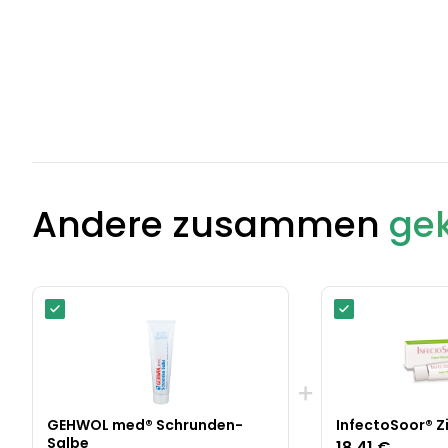
Andere zusammen
gek
+
GEHWOL med® Schrunden-
InfectoSoor® Z
Salbe
18,41 €