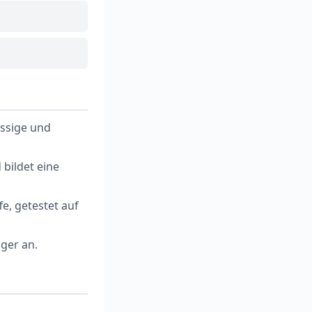
issige und
 bildet eine
e, getestet auf
ger an.