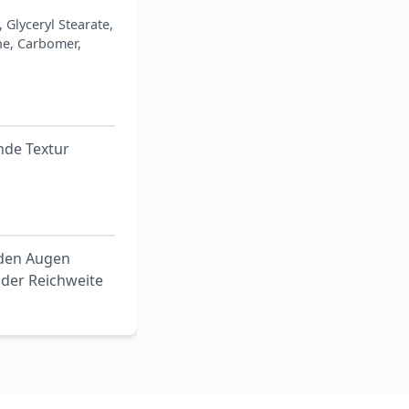
 Glyceryl Stearate,
ne, Carbomer,
nde Textur
 den Augen
der Reichweite