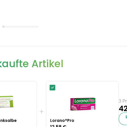
aufte Artikel
3 P
42
+
inksalbe
Lorano®Pro
12,58 €