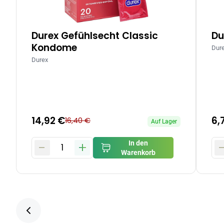
Durex Gefühlsecht Classic
Du
Kondome
Dur
Durex
14,92 €
6,
16,40 €
Auf Lager
-
+
In den
1
Warenkorb