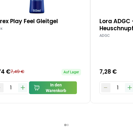
rex Play Feel Gleitgel
Lora ADGC 
Heuschnupf
ex
ADGC
74 €
7,28 €
7,49 €
Auf Lager
-
+
-
+
In den
1
1
Warenkorb