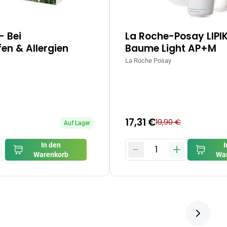
– Bei
La Roche-Posay LIPI
en & Allergien
Baume Light AP+M
La Roche Posay
17,31 €
19,90 €
Auf Lager
-
+
In den
I
1
Warenkorb
Wa