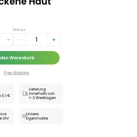
ockene Haut
Zäpfchen zur
,89 €
-Wert-
17,47 €
-26%
bilisierung
ESUNDHEIT
ax® extra
Menge
utabletten
−
+
69 €
8,09 €
-5%
 den Warenkorb
Free shipping
Lieferung
r
innerhalb von
 0.1 €
1–2 Werktagen
ice
Unsere
e Uhr
Eigenmarke