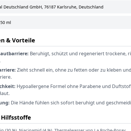
al Deutschland GmbH, 76187 Karlsruhe, Deutschland
50 ml
n & Vorteile
Hautbarriere:
Beruhigt, schützt und regeneriert trockene, r
.
rriere:
Zieht schnell ein, ohne zu fetten oder zu kleben und
riere.
chkeit:
Hypoallergene Formel ohne Parabene und Duftstoff
Haut.
ung:
Die Hände fühlen sich sofort beruhigt und geschmeidi
Hilfsstoffe
in (30 %), Niacinamid (4 %), Thermalwasser von La Roche-Posay.