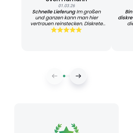
01.03.26
Schnelle Lieferung
Im großen
Bin
und ganzen kann man hier
diskr
vertrauen reinstecken. Diskrete
di
und schnelle Lieferung
Bearb