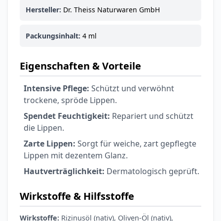
6,74 €
7,49 €
-10%
Hersteller:
Dr. Theiss Naturwaren GmbH
BEAUTY & PFLEGE
La Roche-Posay
LIPIKAR Baume
Packungsinhalt:
4 ml
17,31 €
Light AP+M
19,90 €
-13%
BEAUTY & PFLEGE
Eigenschaften & Vorteile
Dexeryl
Pflegecreme für
Intensive Pflege:
Schützt und verwöhnt
5,91 €
die ganze Familie
6,35 €
-7%
trockene, spröde Lippen.
BEAUTY & PFLEGE
Spendet Feuchtigkeit:
Repariert und schützt
Linola Forte
die Lippen.
Shampoo für
12,28 €
juckende, trockene
16,37 €
-25%
Zarte Lippen:
Sorgt für weiche, zart gepflegte
oder zu
ARZNEIMITTEL & GESUNDHEIT
Lippen mit dezentem Glanz.
Schuppenflechte
Vagisan Milchsäure
Hautverträglichkeit:
Dermatologisch geprüft.
neigende Kopfhaut
– Zäpfchen zur
12,89 €
pH-Wert-
17,47 €
-26%
Wirkstoffe & Hilfsstoffe
Stabilisierung
ARZNEIMITTEL & GESUNDHEIT
OHROPAX® Classic
Wirkstoffe:
Rizinusöl (nativ), Oliven-Öl (nativ),