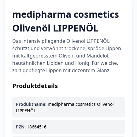
medipharma cosmetics
Categories
Olivenöl LIPPENÖL
Das intensiv pflegende Olivenöl LIPPENÖL
Testzentrum
Arzneimittel
Hygiene &
Baby &
Sanitätshaus
schützt und verwöhnt trockene, spröde Lippen
&
Haushalt
Familie
mit kaltgepresstem Oliven- und Mandelöl,
Gesundheit
hautähnlichen Lipiden und Honig. Für weiche,
zart gepflegte Lippen mit dezentem Glanz.
Products
Produktdetails
ARZNEIMITTEL & GESUNDHEIT
Durex Gefühlsecht
Classic Kondome
Produktname:
medipharma cosmetics Olivenöl
14,92 €
16,40 €
-9%
LIPPENÖL
ARZNEIMITTEL & GESUNDHEIT
Durex Play Feel
PZN:
18664516
Gleitgel