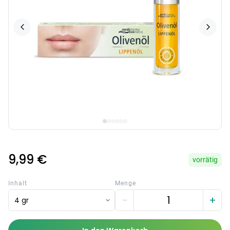
9,99 €
vorrätig
Inhalt
Menge
−
+
4 gr