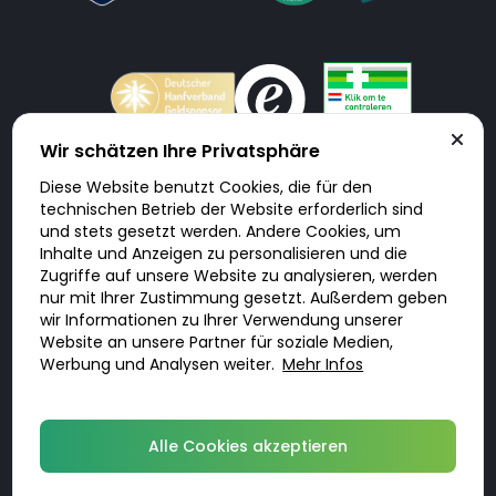
Wir schätzen Ihre Privatsphäre
Diese Website benutzt Cookies, die für den
Doktorabc.com ist eine Vermittlungsplattform. Doktorabc ist ausdrücklich
technischen Betrieb der Website erforderlich sind
keine Internetapotheke. Doktorabc bietet keine Medikamente oder
sonstige Produkte an oder liefert diese. Jegliche Informationen zu
und stets gesetzt werden. Andere Cookies, um
Produkten, Medikamenten und Preisen auf der Internetseite beinhalten
Inhalte und Anzeigen zu personalisieren und die
kein Angebot von Doktorabc an Sie. Für die Einhaltung der in Ihrem Land
geltenden Gesetze und sonstigen Rechtsvorschriften sind Sie als Nutzer
Zugriffe auf unsere Website zu analysieren, werden
selbst verantwortlich. Die Nutzung unseres Services auf Doktorabc durch
Sie erfolgt auf eigenes Risiko und in eigener Verantwortung. Sie erklären,
nur mit Ihrer Zustimmung gesetzt. Außerdem geben
diese Internetseite aus eigener Initiative zu besuchen und zu nutzen.
wir Informationen zu Ihrer Verwendung unserer
Website an unsere Partner für soziale Medien,
Werbung und Analysen weiter.
Mehr Infos
© 2026 DoktorABC.com
Alle Cookies akzeptieren