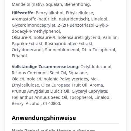
Ohrstöpsel
Mandelöl (nativ), Squalan, Bienenhonig.
3,79 €
3,95 €
-4%
Hilfsstoffe:
Benzylalkohol, Ethylcellulose,
ARZNEIMITTEL & GESUNDHEIT
Aromastoffe (natürlich, naturidentisch), Linalool,
Softa Swabs
Glycerolmonocaprylat, 2-(2H-Benzotriazol-2-yl)-6-
Alkoholtupfer,
dodecyl-4-methylphenol,
3,75 €
100 Stück
4,29 €
-13%
Ölsäure-/Linolsäure-/Linolensäuretriglycerid, Vanillin,
Paprika-Extrakt, Rosmarinblätter-Extrakt,
ARZNEIMITTEL & GESUNDHEIT
Octyldodecanol, Sonnenblumenöl, DL-α-Tocopherol,
Lefax® extra
Ethanol.
Kautabletten
7,69 €
8,09 €
-5%
Vollständige Zusammensetzung:
Octyldodecanol,
ARZNEIMITTEL & GESUNDHEIT
Ricinus Communis Seed Oil, Squalane,
Hametum
Oleic/Linoleic/Linolenic Polyglycerides, Mel,
Hämorrhoidensalbe:
Ethylcellulose, Olea Europaea Fruit Oil, Aroma,
12,04 €
Bei Hämorrhoiden
Prunus Amygdalus Dulcis Oil, Glyceryl Caprylate,
12,95 €
-7%
Helianthus Annuus Seed Oil, Tocopherol, Linalool,
& Juckreiz
Benzyl Alcohol, CI 40800.
Nach Marke kaufen
Anwendungshinweise