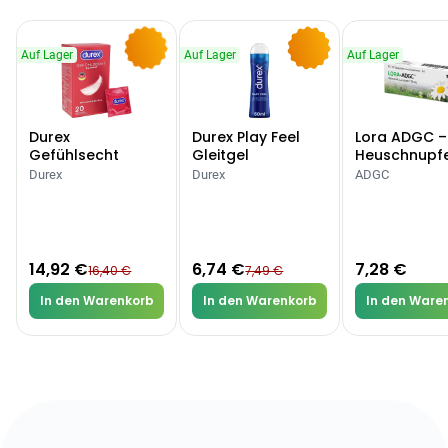
Auf Lager
Auf Lager
Auf Lager
-9%
-10%
Durex
Durex Play Feel
Lora ADGC –
Gefühlsecht
Gleitgel
Heuschnupf
Classic Kondome
Allergien
Durex
Durex
ADGC
14,92 €
6,74 €
7,28 €
16,40 €
7,49 €
In den Warenkorb
In den Warenkorb
In den Ware