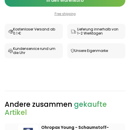
In den Warenkorb
Free shipping
Kostenloser Versand ab
Lieferung innerhalb von
0.1 €
1–2 Werktagen
Kundenservice rund um
Unsere Eigenmarke
die Uhr
Categories
Andere zusammen
gekaufte
Artikel
Testzentrum
Arzneimittel
Hygiene &
Baby &
Sanitätshaus
&
Haushalt
Familie
Gesundheit
Ohropax Young - Schaumstoff-