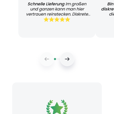
Schnelle Lieferung
Im großen
Bin
und ganzen kann man hier
diskr
vertrauen reinstecken. Diskrete
di
und schnelle Lieferung
Bearb