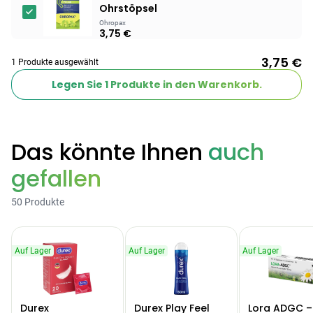
Ohrstöpsel
Ohropax
Products
3,75 €
BEAUTY & PFLEGE
3,75 €
Linola Forte
1 Produkte ausgewählt
Shampoo für
Legen Sie
1
Produkte in den Warenkorb.
12,28 €
juckende, trockene
16,37 €
-25%
oder zu
ARZNEIMITTEL & GESUNDHEIT
Schuppenflechte
Vagisan Milchsäure
neigende Kopfhaut
Das könnte Ihnen
auch
– Zäpfchen zur
12,89 €
pH-Wert-
17,47 €
-26%
gefallen
Stabilisierung
ARZNEIMITTEL & GESUNDHEIT
Hametum
50 Produkte
Hämorrhoidensalbe:
12,04 €
Bei Hämorrhoiden
12,95 €
-7%
& Juckreiz
Auf Lager
Auf Lager
Auf Lager
Nach Marke kaufen
Durex
Durex Play Feel
Lora ADGC –