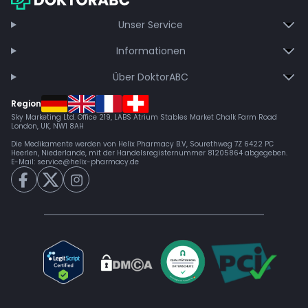
Unser Service
Informationen
Über DoktorABC
Region
Sky Marketing Ltd. Office 219, LABS Atrium Stables Market Chalk Farm Road
London, UK, NW1 8AH
Die Medikamente werden von Helix Pharmacy B.V, Sourethweg 7Z 6422 PC
Heerlen, Niederlande, mit der Handelsregisternummer 81205864 abgegeben.
E-Mail:
service@helix-pharmacy.de