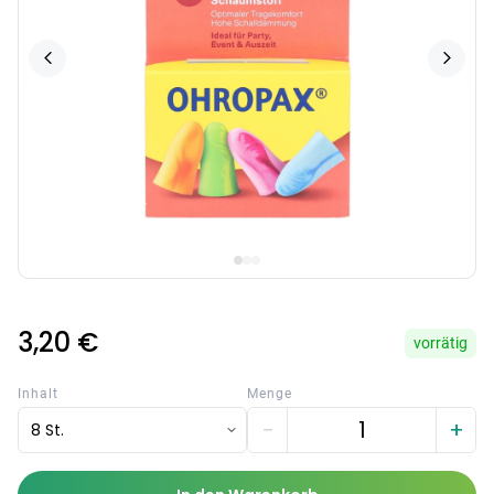
3,20 €
vorrätig
Inhalt
Menge
−
+
8 St.