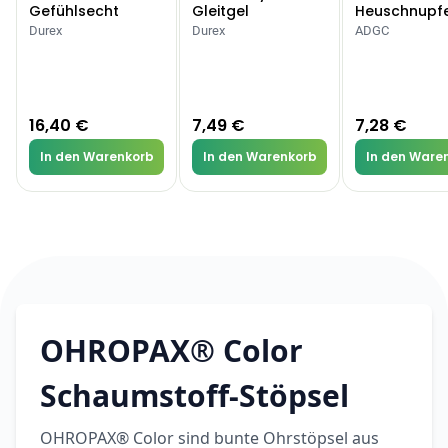
Gefühlsecht
Gleitgel
Heuschnupf
Classic Kondome
Allergien
Durex
Durex
ADGC
16,40 €
7,49 €
7,28 €
In den Warenkorb
In den Warenkorb
In den Ware
OHROPAX® Color
Schaumstoff-Stöpsel
OHROPAX® Color sind bunte Ohrstöpsel aus