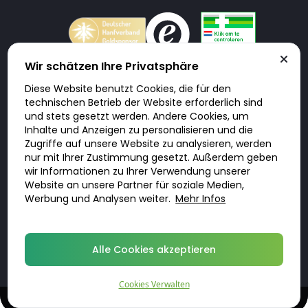
Wir schätzen Ihre Privatsphäre
Diese Website benutzt Cookies, die für den
Doktorabc.com ist eine Vermittlungsplattform. Doktorabc ist ausdrücklich
technischen Betrieb der Website erforderlich sind
keine Internetapotheke. Doktorabc bietet keine Medikamente oder
sonstige Produkte an oder liefert diese. Jegliche Informationen zu
und stets gesetzt werden. Andere Cookies, um
Produkten, Medikamenten und Preisen auf der Internetseite beinhalten
Inhalte und Anzeigen zu personalisieren und die
kein Angebot von Doktorabc an Sie. Für die Einhaltung der in Ihrem Land
geltenden Gesetze und sonstigen Rechtsvorschriften sind Sie als Nutzer
Zugriffe auf unsere Website zu analysieren, werden
selbst verantwortlich. Die Nutzung unseres Services auf Doktorabc durch
nur mit Ihrer Zustimmung gesetzt. Außerdem geben
Sie erfolgt auf eigenes Risiko und in eigener Verantwortung. Sie erklären,
diese Internetseite aus eigener Initiative zu besuchen und zu nutzen.
wir Informationen zu Ihrer Verwendung unserer
Website an unsere Partner für soziale Medien,
Werbung und Analysen weiter.
Mehr Infos
© 2026 DoktorABC.com
Alle Cookies akzeptieren
Cookies Verwalten
Diskrete, qualifizierte Behandlungen