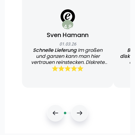
4.8
Sven Hamann
01.03.26
Schnelle Lieferung
Im großen
Bin
und ganzen kann man hier
diskr
vertrauen reinstecken. Diskrete
di
und schnelle Lieferung
Bearb