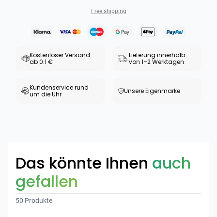
Free shipping
Kostenloser Versand
Lieferung innerhalb
ab 0.1 €
von 1–2 Werktagen
Kundenservice rund
Unsere Eigenmarke
um die Uhr
Das könnte Ihnen
auch
Categories
gefallen
50 Produkte