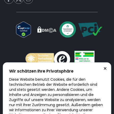
Wir schätzen Ihre Privatsphäre
Diese Website benutzt Cookies, die für den
Doktorabc.com ist eine Vermittlungsplattform. Doktorabc ist ausdrücklich
technischen Betrieb der Website erforderlich sind
keine Internetapotheke. Doktorabc bietet keine Medikamente oder
sonstige Produkte an oder liefert diese. Jegliche Informationen zu
und stets gesetzt werden. Andere Cookies, um
Produkten, Medikamenten und Preisen auf der Internetseite beinhalten
Inhalte und Anzeigen zu personalisieren und die
kein Angebot von Doktorabc an Sie. Für die Einhaltung der in Ihrem Land
geltenden Gesetze und sonstigen Rechtsvorschriften sind Sie als Nutzer
Zugriffe auf unsere Website zu analysieren, werden
selbst verantwortlich. Die Nutzung unseres Services auf Doktorabc durch
Sie erfolgt auf eigenes Risiko und in eigener Verantwortung. Sie erklären,
nur mit Ihrer Zustimmung gesetzt. Außerdem geben
diese Internetseite aus eigener Initiative zu besuchen und zu nutzen.
wir Informationen zu Ihrer Verwendung unserer