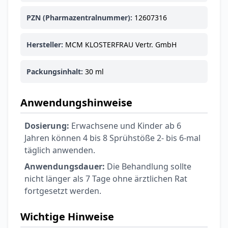
Ohrstöpsel
3,79 €
3,95 €
-4%
PZN (Pharmazentralnummer):
12607316
ARZNEIMITTEL & GESUNDHEIT
Softa Swabs
Hersteller:
MCM KLOSTERFRAU Vertr. GmbH
Alkoholtupfer,
3,75 €
100 Stück
4,29 €
-13%
Packungsinhalt:
30 ml
ARZNEIMITTEL & GESUNDHEIT
Lefax® extra
Kautabletten
Anwendungshinweise
7,69 €
8,09 €
-5%
ARZNEIMITTEL & GESUNDHEIT
Dosierung:
Erwachsene und Kinder ab 6
Hametum
Jahren können 4 bis 8 Sprühstöße 2- bis 6-mal
Hämorrhoidensalbe:
täglich anwenden.
12,04 €
Bei Hämorrhoiden
12,95 €
-7%
Anwendungsdauer:
Die Behandlung sollte
& Juckreiz
nicht länger als 7 Tage ohne ärztlichen Rat
fortgesetzt werden.
Nach Marke kaufen
Wichtige Hinweise