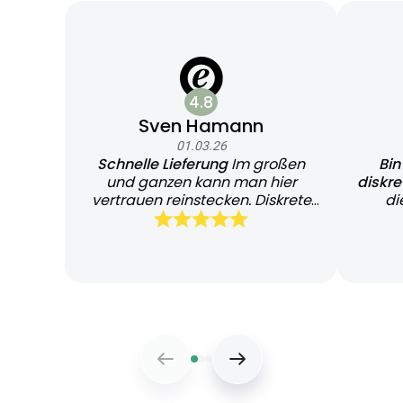
4.8
Sven Hamann
01.03.26
Schnelle Lieferung
Im großen
Bin
und ganzen kann man hier
diskr
vertrauen reinstecken. Diskrete
di
und schnelle Lieferung
Bearb