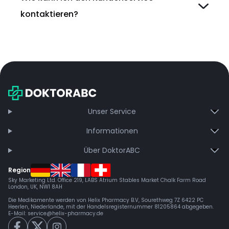
kontaktieren?
Unser Service
Informationen
Über DoktorABC
Region
Sky Marketing Ltd. Office 219, LABS Atrium Stables Market Chalk Farm Road
London, UK, NW1 8AH
Die Medikamente werden von Helix Pharmacy B.V, Sourethweg 7Z 6422 PC
Heerlen, Niederlande, mit der Handelsregisternummer 81205864 abgegeben.
E-Mail:
service@helix-pharmacy.de