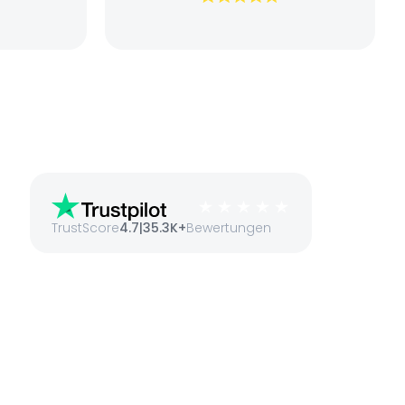
die schnelle
ansparente
il. Der
kret und
. Auch die
 und gut
seriöse und
ch würde den
 nutzen und
hlen.
TrustScore
4.7
|
35.3K+
Bewertungen