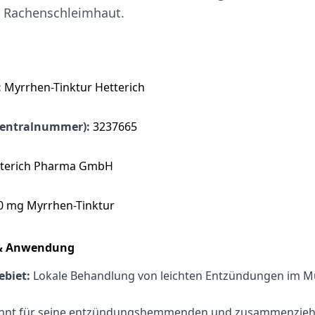
 Rachenschleimhaut.
:
Myrrhen-Tinktur Hetterich
entralnummer):
3237665
terich Pharma GmbH
 mg Myrrhen-Tinktur
 & Anwendung
biet:
Lokale Behandlung von leichten Entzündungen im M
nnt für seine entzündungshemmenden und zusammenzie