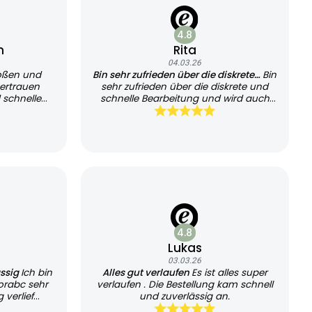
4.8
n
Rita
04.03.26
oßen und
Bin sehr zufrieden über die diskrete…
Bin
ertrauen
sehr zufrieden über die diskrete und
 schnelle
schnelle Bearbeitung und wird auch
sehr schnell geliefert, kann es jedem
empfehlen und werde es auch
weiterhin nutzen
4.8
Lukas
03.03.26
ässig
Ich bin
Alles gut verlaufen
Es ist alles super
orabc sehr
verlaufen . Die Bestellung kam schnell
 verlief
und zuverlässig an.
chtlich.