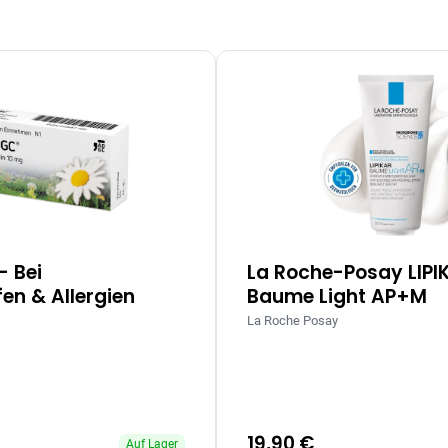
– Bei
La Roche-Posay LIPI
en & Allergien
Baume Light AP+M
La Roche Posay
19,90 €
Auf Lager