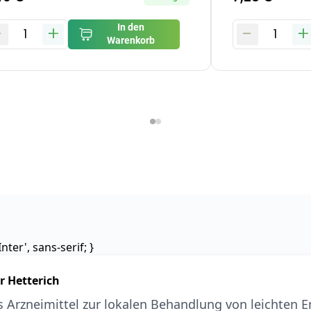
-
+
-
+
In den
1
1
Warenkorb
nter', sans-serif; }
r Hetterich
es Arzneimittel zur lokalen Behandlung von leichten