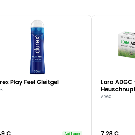
rex Play Feel Gleitgel
Lora ADGC 
Heuschnupf
ex
ADGC
49 €
7,28 €
Auf Lager