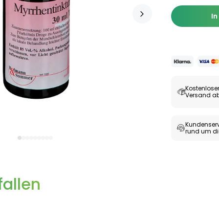
In
Kostenlose
Versand ab
Kundenserv
rund um di
allen