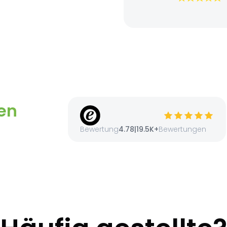
Besonders positiv fand ich 
Bearbeitung sowie die tr
Kommunikation per E-Ma
gesamte Ablauf war dis
professionell organisiert
Lieferung erfolgte zügig
verpackt. Insgesamt eine 
zuverlässige Abwicklung. I
Service bei Bedarf wieder
kann ihn weiterempfe
en
Bewertung
4.78
|
19.5K+
Bewertungen