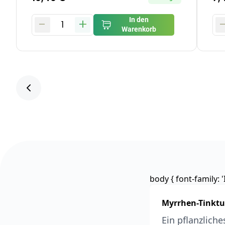
-
+
In den
1
Warenkorb
body { font-family: 'I
Myrrhen-Tinktu
Ein pflanzlich