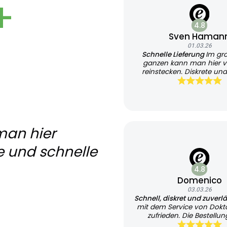
+
4.8
Sven Haman
01.03.26
Schnelle Lieferung
Im gr
ganzen kann man hier v
reinstecken. Diskrete und
Lieferung
man hier
e und schnelle
4.8
Domenico
03.03.26
Schnell, diskret und zuverl
mit dem Service von Dokt
zufrieden. Die Bestellung
unkompliziert und übersi