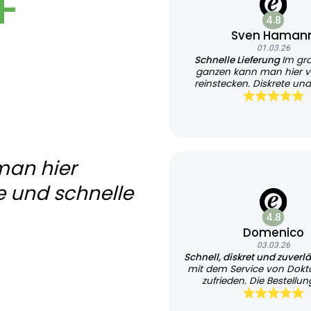
+
4.8
Sven Haman
01.03.26
Schnelle Lieferung
Im gr
ganzen kann man hier v
reinstecken. Diskrete und
Lieferung
man hier
e und schnelle
4.8
Domenico
03.03.26
Schnell, diskret und zuverl
mit dem Service von Dokt
zufrieden. Die Bestellung
unkompliziert und übersi
Besonders positiv fand ich 