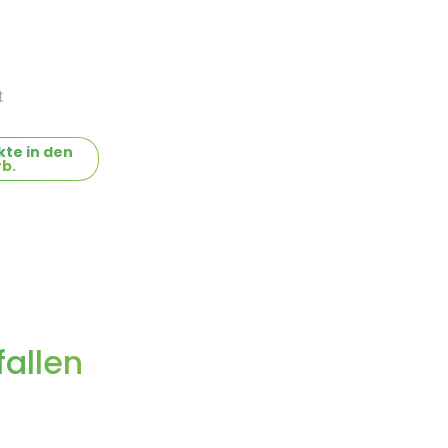
t
te in den
b.
allen