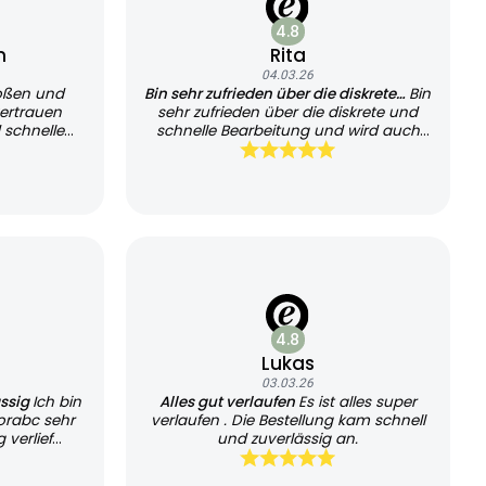
4.8
n
Rita
04.03.26
oßen und
Bin sehr zufrieden über die diskrete…
Bin
ertrauen
sehr zufrieden über die diskrete und
 schnelle
schnelle Bearbeitung und wird auch
sehr schnell geliefert, kann es jedem
empfehlen und werde es auch
weiterhin nutzen
4.8
Lukas
03.03.26
ässig
Ich bin
Alles gut verlaufen
Es ist alles super
orabc sehr
verlaufen . Die Bestellung kam schnell
 verlief
und zuverlässig an.
chtlich.
die schnelle