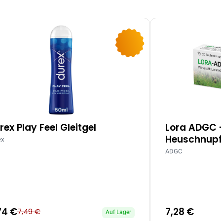
-10%
rex Play Feel Gleitgel
Lora ADGC 
Heuschnupf
ex
ADGC
74 €
7,28 €
7,49 €
Auf Lager