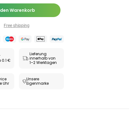
Zäpfchen zur
,89 €
-Wert-
17,47 €
-26%
 den Warenkorb
bilisierung
ESUNDHEIT
Free shipping
ax® extra
utabletten
69 €
8,09 €
-5%
Lieferung
r
innerhalb von
 0.1 €
1–2 Werktagen
ice
Unsere
e Uhr
Eigenmarke