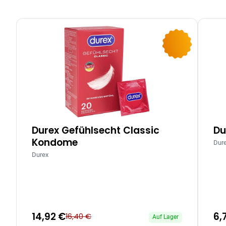
-9%
Durex Gefühlsecht Classic
Du
Kondome
Dur
Durex
14,92 €
6,
16,40 €
Auf Lager