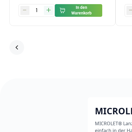
-
+
In den
1
Warenkorb
MICROLE
MICROLET® Lanzet
einfach in der