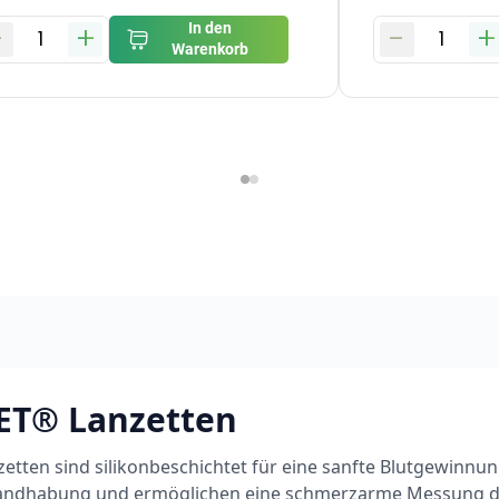
-
+
-
+
In den
1
1
Warenkorb
T® Lanzetten
ten sind silikonbeschichtet für eine sanfte Blutgewinnung
 Handhabung und ermöglichen eine schmerzarme Messung 