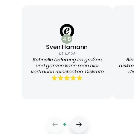
4.8
Sven Hamann
01.03.26
Schnelle Lieferung
Im großen
Bin
und ganzen kann man hier
diskr
vertrauen reinstecken. Diskrete
di
und schnelle Lieferung
Bearb