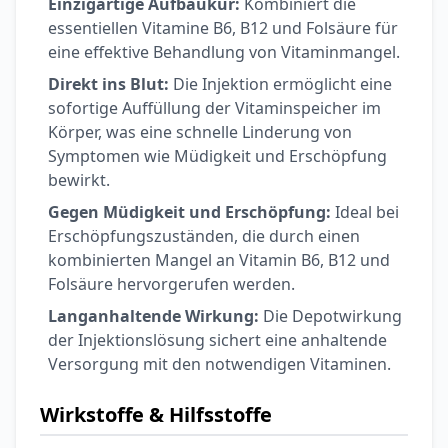
Einzigartige Aufbaukur:
Kombiniert die
Ohrstöpsel
3,79 €
essentiellen Vitamine B6, B12 und Folsäure für
3,95 €
-4%
eine effektive Behandlung von Vitaminmangel.
ARZNEIMITTEL & GESUNDHEIT
Softa Swabs
Direkt ins Blut:
Die Injektion ermöglicht eine
Alkoholtupfer,
sofortige Auffüllung der Vitaminspeicher im
3,75 €
100 Stück
4,29 €
-13%
Körper, was eine schnelle Linderung von
ARZNEIMITTEL & GESUNDHEIT
Symptomen wie Müdigkeit und Erschöpfung
Lefax® extra
bewirkt.
Kautabletten
Gegen Müdigkeit und Erschöpfung:
Ideal bei
7,69 €
8,09 €
-5%
Erschöpfungszuständen, die durch einen
ARZNEIMITTEL & GESUNDHEIT
kombinierten Mangel an Vitamin B6, B12 und
Hametum
Folsäure hervorgerufen werden.
Hämorrhoidensalbe:
12,04 €
Bei Hämorrhoiden
12,95 €
-7%
Langanhaltende Wirkung:
Die Depotwirkung
& Juckreiz
der Injektionslösung sichert eine anhaltende
Versorgung mit den notwendigen Vitaminen.
Nach Marke kaufen
Wirkstoffe & Hilfsstoffe