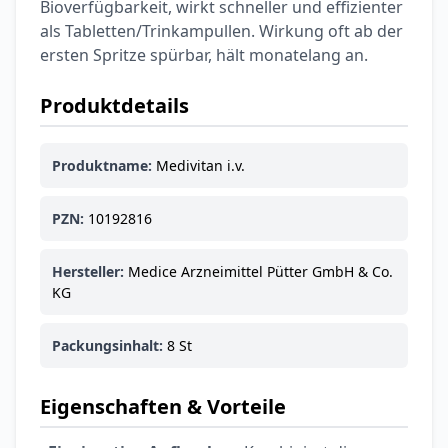
6,74 €
7,49 €
-10%
Bioverfügbarkeit, wirkt schneller und effizienter
BEAUTY & PFLEGE
als Tabletten/Trinkampullen. Wirkung oft ab der
La Roche-Posay
ersten Spritze spürbar, hält monatelang an.
LIPIKAR Baume
17,31 €
Light AP+M
19,90 €
-13%
Produktdetails
BEAUTY & PFLEGE
Dexeryl
Produktname:
Medivitan i.v.
Pflegecreme für
5,91 €
die ganze Familie
6,35 €
-7%
BEAUTY & PFLEGE
PZN:
10192816
Linola Forte
Shampoo für
Hersteller:
Medice Arzneimittel Pütter GmbH & Co.
12,28 €
juckende, trockene
16,37 €
-25%
KG
oder zu
ARZNEIMITTEL & GESUNDHEIT
Schuppenflechte
Vagisan Milchsäure
Packungsinhalt:
8 St
neigende Kopfhaut
– Zäpfchen zur
12,89 €
pH-Wert-
17,47 €
-26%
Stabilisierung
Eigenschaften & Vorteile
ARZNEIMITTEL & GESUNDHEIT
OHROPAX® Classic