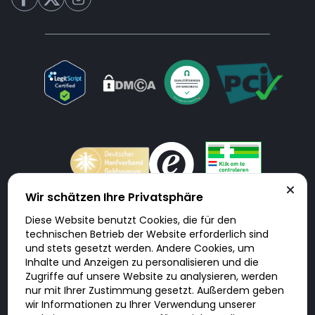
Wir schätzen Ihre Privatsphäre
Diese Website benutzt Cookies, die für den
Doktorabc.com ist eine Vermittlungsplattform. Doktorabc ist ausdrücklich
technischen Betrieb der Website erforderlich sind
keine Internetapotheke. Doktorabc bietet keine Medikamente oder
sonstige Produkte an oder liefert diese. Jegliche Informationen zu
und stets gesetzt werden. Andere Cookies, um
Produkten, Medikamenten und Preisen auf der Internetseite beinhalten
Inhalte und Anzeigen zu personalisieren und die
kein Angebot von Doktorabc an Sie. Für die Einhaltung der in Ihrem Land
geltenden Gesetze und sonstigen Rechtsvorschriften sind Sie als Nutzer
Zugriffe auf unsere Website zu analysieren, werden
selbst verantwortlich. Die Nutzung unseres Services auf Doktorabc durch
nur mit Ihrer Zustimmung gesetzt. Außerdem geben
Sie erfolgt auf eigenes Risiko und in eigener Verantwortung. Sie erklären,
diese Internetseite aus eigener Initiative zu besuchen und zu nutzen.
wir Informationen zu Ihrer Verwendung unserer