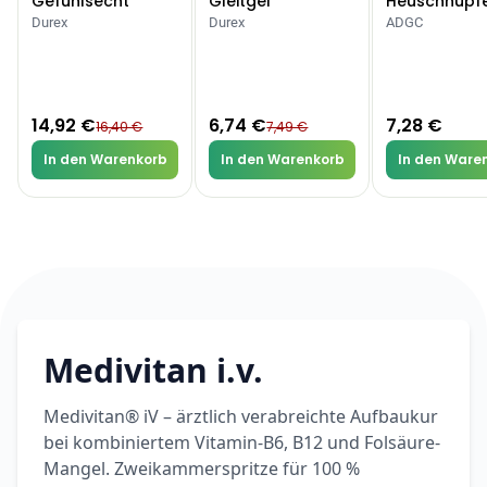
Gefühlsecht
Gleitgel
Heuschnupf
Classic Kondome
Allergien
Durex
Durex
ADGC
Categories
14,92 €
6,74 €
7,28 €
16,40 €
7,49 €
In den Warenkorb
In den Warenkorb
In den Ware
Testzentrum
Arzneimittel
Hygiene &
Baby &
Sanitätshaus
&
Haushalt
Familie
Gesundheit
Products
ARZNEIMITTEL & GESUNDHEIT
Durex Gefühlsecht
Classic Kondome
Medivitan i.v.
14,92 €
16,40 €
-9%
ARZNEIMITTEL & GESUNDHEIT
Medivitan® iV – ärztlich verabreichte Aufbaukur
Durex Play Feel
bei kombiniertem Vitamin-B6, B12 und Folsäure-
Gleitgel
Mangel. Zweikammerspritze für 100 %