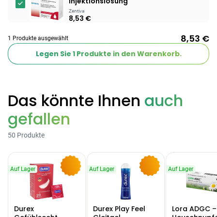
Injektionslösung
Zentiva
8,53 €
8,53 €
1 Produkte ausgewählt
Legen Sie
1
Produkte in den Warenkorb.
Das könnte Ihnen
auch
gefallen
50 Produkte
Auf Lager
Auf Lager
Auf Lager
-9%
-10%
Durex
Durex Play Feel
Lora ADGC –