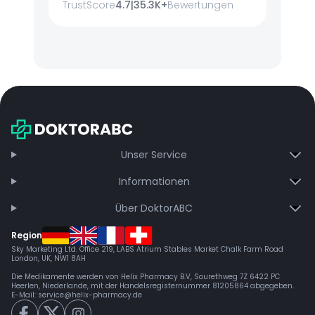
TrustScore
4.7
|
35.3K+
Bewertungen
Unser Service
Informationen
Über DoktorABC
Region
Sky Marketing Ltd. Office 219, LABS Atrium Stables Market Chalk Farm Road
London, UK, NW1 8AH
Die Medikamente werden von Helix Pharmacy B.V, Sourethweg 7Z 6422 PC
Heerlen, Niederlande, mit der Handelsregisternummer 81205864 abgegeben.
E-Mail:
service@helix-pharmacy.de