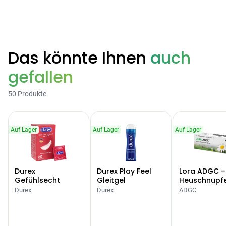
Products
BEAUTY & PFLEGE
Linola Forte
Das könnte Ihnen
auch
Shampoo für
12,28 €
juckende, trockene
16,37 €
-25%
gefallen
oder zu
ARZNEIMITTEL & GESUNDHEIT
Schuppenflechte
Vagisan Milchsäure
50 Produkte
neigende Kopfhaut
– Zäpfchen zur
12,89 €
pH-Wert-
17,47 €
-26%
Stabilisierung
ARZNEIMITTEL & GESUNDHEIT
Auf Lager
Auf Lager
Auf Lager
Hametum
Hämorrhoidensalbe:
12,04 €
Bei Hämorrhoiden
12,95 €
-7%
Durex
Durex Play Feel
Lora ADGC –
& Juckreiz
Gefühlsecht
Gleitgel
Heuschnupf
Classic Kondome
Allergien
Durex
Durex
ADGC
Nach Marke kaufen