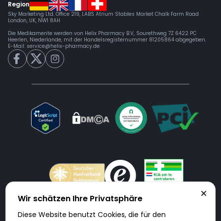
Region
Sky Marketing Ltd. Office 219, LABS Atrium Stables Market Chalk Farm Road
London, UK, NW1 8AH
Die Medikamente werden von Helix Pharmacy B.V, Sourethweg 7Z 6422 PC
Heerlen, Niederlande, mit der Handelsregisternummer 81205864 abgegeben.
E-Mail:
service@helix-pharmacy.de
Wir schätzen Ihre Privatsphäre
Diese Website benutzt Cookies, die für den
Doktorabc.com ist eine Vermittlungsplattform. Doktorabc ist ausdrücklich