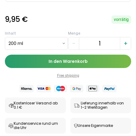
9,95 €
vorrätig
Inhalt
Menge
−
+
200 ml
In den Warenkorb
Free shipping
Categories
Kostenloser Versand ab
Lieferung innerhalb von
0.1 €
1–2 Werktagen
Testzentrum
Arzneimittel
Hygiene &
Baby &
Sanitätshaus
&
Haushalt
Familie
Kundenservice rund um
Unsere Eigenmarke
die Uhr
Gesundheit