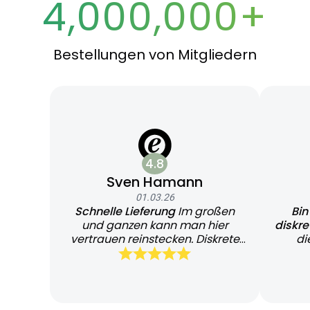
4,000,000+
Bestellungen von Mitgliedern
4.8
Sven Hamann
01.03.26
Schnelle Lieferung
Im großen
Bin
und ganzen kann man hier
diskr
vertrauen reinstecken. Diskrete
di
und schnelle Lieferung
Bearb