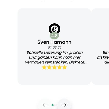
4.8
Sven Hamann
01.03.26
Schnelle Lieferung
Im großen
Bin
und ganzen kann man hier
diskr
vertrauen reinstecken. Diskrete
di
und schnelle Lieferung
Bearb