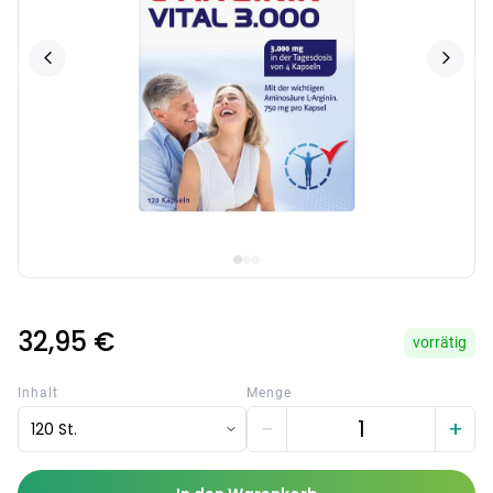
32,95 €
vorrätig
Inhalt
Menge
−
+
120 St.