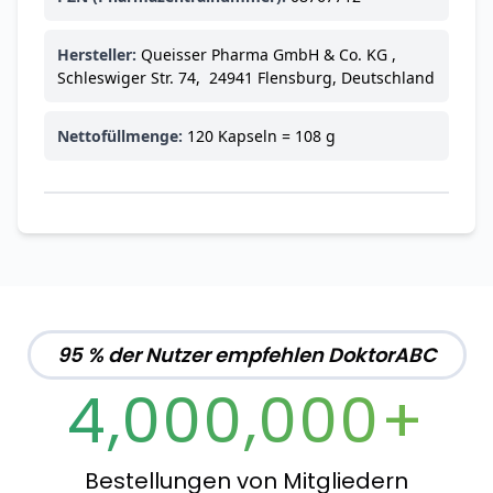
Ohrstöpsel
3,79 €
3,95 €
-4%
Hersteller:
Queisser Pharma GmbH & Co. KG ,
ARZNEIMITTEL & GESUNDHEIT
Schleswiger Str. 74, 24941 Flensburg, Deutschland
Softa Swabs
Alkoholtupfer,
3,75 €
100 Stück
4,29 €
-13%
Nettofüllmenge:
120 Kapseln = 108 g
ARZNEIMITTEL & GESUNDHEIT
Lefax® extra
Kautabletten
7,69 €
8,09 €
-5%
ARZNEIMITTEL & GESUNDHEIT
Hametum
Hämorrhoidensalbe:
12,04 €
Bei Hämorrhoiden
12,95 €
-7%
95 % der Nutzer empfehlen DoktorABC
& Juckreiz
4,000,000+
Nach Marke kaufen
Bestellungen von Mitgliedern