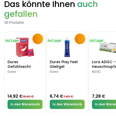
Das könnte Ihnen
auch
gefallen
Categories
50 Produkte
Testzentrum
Arzneimittel
Hygiene &
Baby &
Sanitätshaus
Auf Lager
Auf Lager
Auf Lager
&
Haushalt
Familie
-9%
-10%
Gesundheit
Durex
Durex Play Feel
Lora ADGC –
Products
Gefühlsecht
Gleitgel
Heuschnupf
Classic Kondome
Allergien
Durex
Durex
ADGC
ARZNEIMITTEL & GESUNDHEIT
Durex Gefühlsecht
Classic Kondome
14,92 €
16,40 €
-9%
14,92 €
6,74 €
7,28 €
16,40 €
7,49 €
ARZNEIMITTEL & GESUNDHEIT
Durex Play Feel
In den Warenkorb
In den Warenkorb
In den Ware
Gleitgel