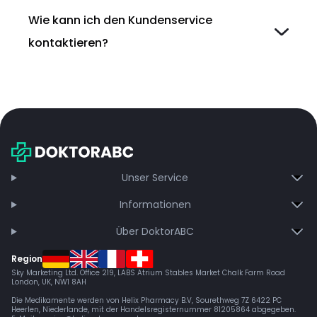
Wie kann ich den Kundenservice
kontaktieren?
Unser Service
Informationen
Über DoktorABC
Region
Sky Marketing Ltd. Office 219, LABS Atrium Stables Market Chalk Farm Road
London, UK, NW1 8AH
Die Medikamente werden von Helix Pharmacy B.V, Sourethweg 7Z 6422 PC
Heerlen, Niederlande, mit der Handelsregisternummer 81205864 abgegeben.