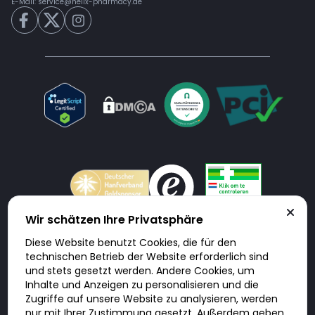
E-Mail:
service@helix-pharmacy.de
Wir schätzen Ihre Privatsphäre
Diese Website benutzt Cookies, die für den
Doktorabc.com ist eine Vermittlungsplattform. Doktorabc ist ausdrücklich
technischen Betrieb der Website erforderlich sind
keine Internetapotheke. Doktorabc bietet keine Medikamente oder
sonstige Produkte an oder liefert diese. Jegliche Informationen zu
und stets gesetzt werden. Andere Cookies, um
Produkten, Medikamenten und Preisen auf der Internetseite beinhalten
Inhalte und Anzeigen zu personalisieren und die
kein Angebot von Doktorabc an Sie. Für die Einhaltung der in Ihrem Land
geltenden Gesetze und sonstigen Rechtsvorschriften sind Sie als Nutzer
Zugriffe auf unsere Website zu analysieren, werden
selbst verantwortlich. Die Nutzung unseres Services auf Doktorabc durch
Sie erfolgt auf eigenes Risiko und in eigener Verantwortung. Sie erklären,
nur mit Ihrer Zustimmung gesetzt. Außerdem geben