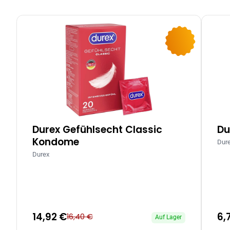
-9%
Durex Gefühlsecht Classic
Du
Kondome
Dur
Durex
14,92 €
6,
16,40 €
Auf Lager