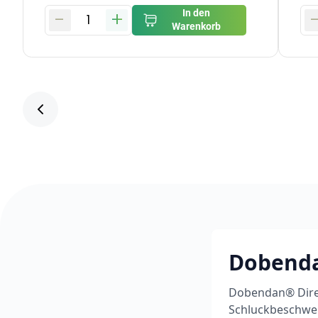
-
+
In den
1
Warenkorb
Dobenda
Dobendan® Direk
Schluckbeschwer