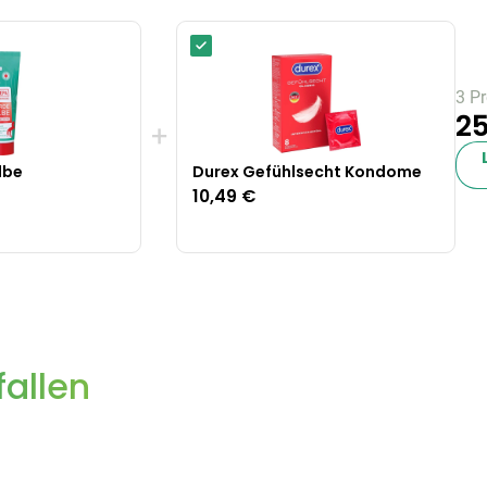
3 P
25
+
lbe
Durex Gefühlsecht Kondome
10,49 €
allen