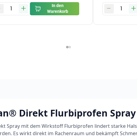
-
+
-
+
In den
1
1
Warenkorb
n® Direkt Flurbiprofen Spray
t Spray mit dem Wirkstoff Flurbiprofen lindert starke Ha
den. Es wirkt direkt im Rachenraum und bekämpft Schme