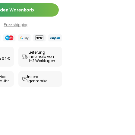
Zäpfchen zur
,89 €
-Wert-
17,47 €
-26%
 den Warenkorb
bilisierung
ESUNDHEIT
Free shipping
ax® extra
utabletten
69 €
8,09 €
-5%
Lieferung
r
innerhalb von
 0.1 €
1–2 Werktagen
ice
Unsere
e Uhr
Eigenmarke