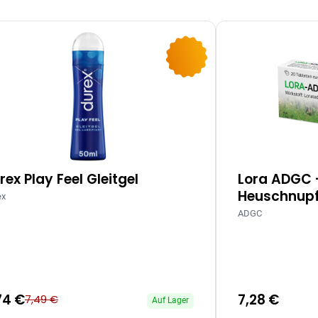
-10%
rex Play Feel Gleitgel
Lora ADGC 
Heuschnupf
ex
ADGC
74 €
7,28 €
7,49 €
Auf Lager