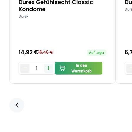
Durex Gefühlsecht Classic
Du
Kondome
Dur
Durex
14,92 €
6,
16,40 €
Auf Lager
-
+
In den
1
Warenkorb