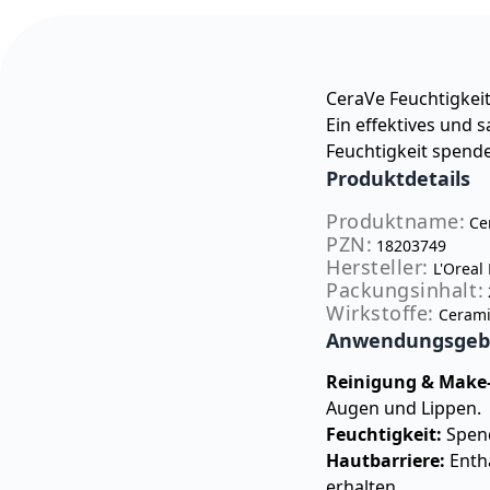
CeraVe Feuchtigkei
Ein effektives und s
Feuchtigkeit spendet
Produktdetails
Produktname:
Cer
PZN:
18203749
Hersteller:
L'Oreal
Packungsinhalt:
Wirkstoffe:
Ceramid
Anwendungsgebie
Reinigung & Make
Augen und Lippen.
Feuchtigkeit:
Spend
Hautbarriere:
Enthä
erhalten.