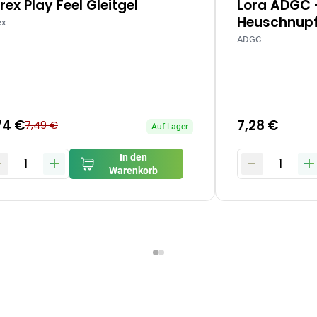
rex Play Feel Gleitgel
Lora ADGC 
Heuschnupf
ex
ADGC
74 €
7,28 €
7,49 €
Auf Lager
-
+
-
+
In den
1
1
Warenkorb