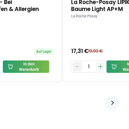
– Bei
La Roche-Posay LIPI
en & Allergien
Baume Light AP+M
La Roche Posay
17,31 €
19,90 €
Auf Lager
-
+
In den
I
1
Warenkorb
Wa