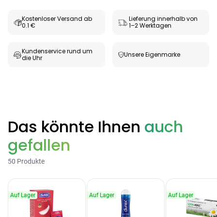
Kostenloser Versand ab
Lieferung innerhalb von
0.1 €
1–2 Werktagen
Kundenservice rund um
Unsere Eigenmarke
die Uhr
Das könnte Ihnen
auch
Categories
gefallen
50 Produkte
Testzentrum
Arzneimittel
Hygiene &
Baby &
Sanitätshaus
Auf Lager
Auf Lager
Auf Lager
&
Haushalt
Familie
Gesundheit