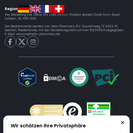
Region
Sky Marketing Ltd. Office 219, LABS Atrium Stables Market Chalk Farm Road
London, UK, NW1 8AH
Die Medikamente werden von Helix Pharmacy B.V, Sourethweg 7Z 6422 PC
Heerlen, Niederlande, mit der Handelsregisternummer 81205864 abgegeben.
E-Mail:
service@helix-pharmacy.de
Wir schätzen Ihre Privatsphäre