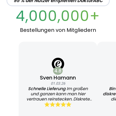
95 % der Nutzer empfehlen DoktorABC
4,000,000+
Bestellungen von Mitgliedern
4.8
Sven Hamann
01.03.26
Schnelle Lieferung
Im großen
Bin
und ganzen kann man hier
diskr
vertrauen reinstecken. Diskrete
di
und schnelle Lieferung
Bearb