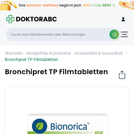
Bronchipret TP Filmtabletten
×
Startseite
/
Rezeptfreie Arzneimittel
/
Arzneimittel & Gesundheit
/
Bronchipret TP Filmtabletten
Bronchipret TP Filmtabletten