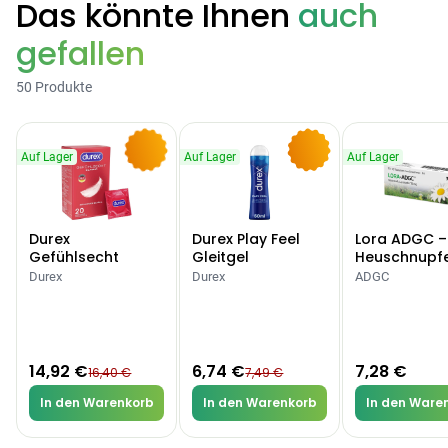
Das könnte Ihnen
auch
gefallen
Categories
50 Produkte
Testzentrum
Arzneimittel
Hygiene &
Baby &
Sanitätshaus
Auf Lager
Auf Lager
Auf Lager
&
Haushalt
Familie
-9%
-10%
Gesundheit
Durex
Durex Play Feel
Lora ADGC –
Products
Gefühlsecht
Gleitgel
Heuschnupf
Classic Kondome
Allergien
Durex
Durex
ADGC
ARZNEIMITTEL & GESUNDHEIT
Durex Gefühlsecht
Classic Kondome
14,92 €
16,40 €
-9%
14,92 €
6,74 €
7,28 €
16,40 €
7,49 €
ARZNEIMITTEL & GESUNDHEIT
Durex Play Feel
In den Warenkorb
In den Warenkorb
In den Ware
Gleitgel