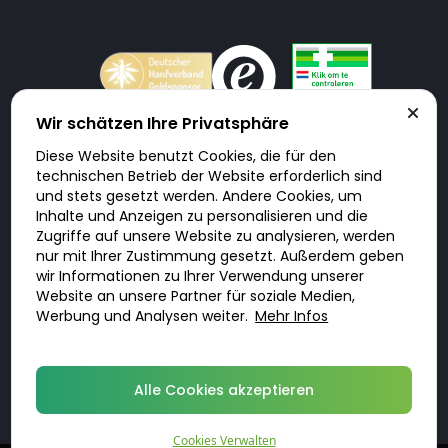
Wir schätzen Ihre Privatsphäre
Diese Website benutzt Cookies, die für den
Doktorabc.com ist eine Vermittlungsplattform. Doktorabc ist ausdrücklich
technischen Betrieb der Website erforderlich sind
keine Internetapotheke. Doktorabc bietet keine Medikamente oder
sonstige Produkte an oder liefert diese. Jegliche Informationen zu
und stets gesetzt werden. Andere Cookies, um
Produkten, Medikamenten und Preisen auf der Internetseite beinhalten
Inhalte und Anzeigen zu personalisieren und die
kein Angebot von Doktorabc an Sie. Für die Einhaltung der in Ihrem Land
geltenden Gesetze und sonstigen Rechtsvorschriften sind Sie als Nutzer
Zugriffe auf unsere Website zu analysieren, werden
selbst verantwortlich. Die Nutzung unseres Services auf Doktorabc durch
Sie erfolgt auf eigenes Risiko und in eigener Verantwortung. Sie erklären,
nur mit Ihrer Zustimmung gesetzt. Außerdem geben
diese Internetseite aus eigener Initiative zu besuchen und zu nutzen.
wir Informationen zu Ihrer Verwendung unserer
Website an unsere Partner für soziale Medien,
Werbung und Analysen weiter.
Mehr Infos
© 2026 DoktorABC.com
Alle Cookies akzeptieren
Cookies Verwalten