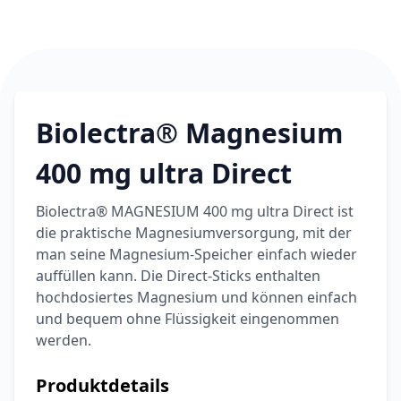
6,74 €
7,49 €
-10%
BEAUTY & PFLEGE
La Roche-Posay
LIPIKAR Baume
17,31 €
Light AP+M
19,90 €
-13%
BEAUTY & PFLEGE
Biolectra® Magnesium
Dexeryl
Pflegecreme für
400 mg ultra Direct
5,91 €
die ganze Familie
6,35 €
-7%
BEAUTY & PFLEGE
Biolectra® MAGNESIUM 400 mg ultra Direct ist
Linola Forte
die praktische Magnesiumversorgung, mit der
Shampoo für
12,28 €
man seine Magnesium-Speicher einfach wieder
juckende, trockene
16,37 €
-25%
auffüllen kann. Die Direct-Sticks enthalten
oder zu
ARZNEIMITTEL & GESUNDHEIT
Schuppenflechte
hochdosiertes Magnesium und können einfach
Vagisan Milchsäure
neigende Kopfhaut
und bequem ohne Flüssigkeit eingenommen
– Zäpfchen zur
12,89 €
werden.
pH-Wert-
17,47 €
-26%
Stabilisierung
ARZNEIMITTEL & GESUNDHEIT
Produktdetails
OHROPAX® Classic