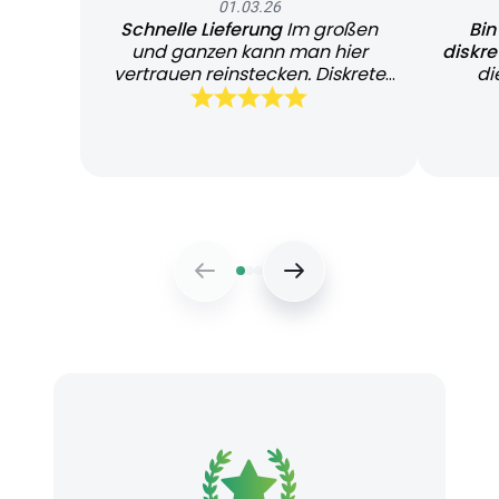
01.03.26
Schnelle Lieferung
Im großen
Bin
und ganzen kann man hier
diskr
vertrauen reinstecken. Diskrete
di
und schnelle Lieferung
Bearb