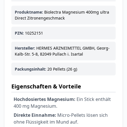
Ohrstöpsel
3,79 €
3,95 €
-4%
Produktname:
Biolectra Magnesium 400mg ultra
ARZNEIMITTEL & GESUNDHEIT
Direct Zitronengeschmack
Softa Swabs
Alkoholtupfer,
PZN:
10252151
3,75 €
100 Stück
4,29 €
-13%
ARZNEIMITTEL & GESUNDHEIT
Hersteller:
HERMES ARZNEIMITTEL GMBH, Georg-
Lefax® extra
Kalb-Str. 5-8, 82049 Pullach i. Isartal
Kautabletten
7,69 €
8,09 €
-5%
Packungsinhalt:
20 Pellets (26 g)
ARZNEIMITTEL & GESUNDHEIT
Hametum
Hämorrhoidensalbe:
Eigenschaften & Vorteile
12,04 €
Bei Hämorrhoiden
12,95 €
-7%
& Juckreiz
Hochdosiertes Magnesium:
Ein Stick enthält
400 mg Magnesium.
Nach Marke kaufen
Direkte Einnahme:
Micro-Pellets lösen sich
ohne Flüssigkeit im Mund auf.