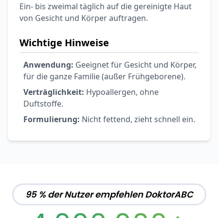
Ohrstöpsel
Ein- bis zweimal täglich auf die gereinigte Haut
3,79 €
3,95 €
-4%
von Gesicht und Körper auftragen.
ARZNEIMITTEL & GESUNDHEIT
Softa Swabs
Wichtige Hinweise
Alkoholtupfer,
3,75 €
100 Stück
4,29 €
-13%
Anwendung:
Geeignet für Gesicht und Körper,
ARZNEIMITTEL & GESUNDHEIT
für die ganze Familie (außer Frühgeborene).
Lefax® extra
Verträglichkeit:
Hypoallergen, ohne
Kautabletten
Duftstoffe.
7,69 €
8,09 €
-5%
Formulierung:
Nicht fettend, zieht schnell ein.
ARZNEIMITTEL & GESUNDHEIT
Hametum
Hämorrhoidensalbe:
12,04 €
Bei Hämorrhoiden
12,95 €
-7%
& Juckreiz
Nach Marke kaufen
95 % der Nutzer empfehlen DoktorABC