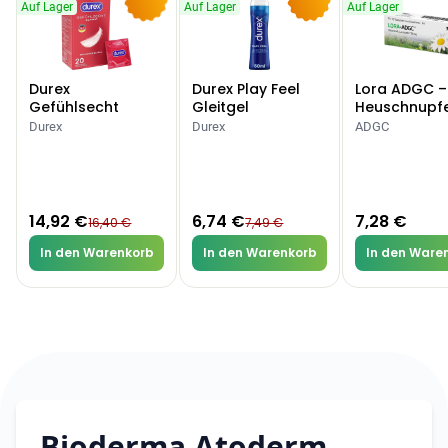
Auf Lager
Auf Lager
Auf Lager
-9%
-10%
Durex
Durex Play Feel
Lora ADGC –
Gefühlsecht
Gleitgel
Heuschnupf
Classic Kondome
Allergien
Durex
Durex
ADGC
14,92 €
6,74 €
7,28 €
16,40 €
7,49 €
In den Warenkorb
In den Warenkorb
In den Ware
Bioderma Atoderm