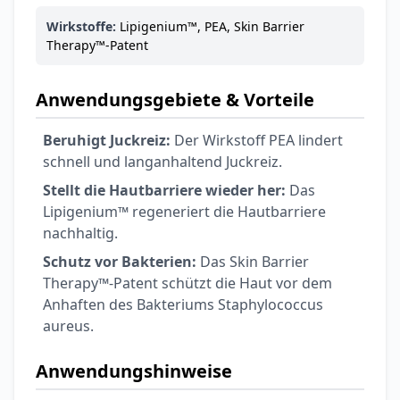
6,74 €
7,49 €
-10%
BEAUTY & PFLEGE
Wirkstoffe:
Lipigenium™, PEA, Skin Barrier
La Roche-Posay
Therapy™-Patent
LIPIKAR Baume
17,31 €
Light AP+M
19,90 €
-13%
Anwendungsgebiete & Vorteile
BEAUTY & PFLEGE
Dexeryl
Beruhigt Juckreiz:
Der Wirkstoff PEA lindert
Pflegecreme für
schnell und langanhaltend Juckreiz.
5,91 €
die ganze Familie
6,35 €
-7%
Stellt die Hautbarriere wieder her:
Das
BEAUTY & PFLEGE
Lipigenium™ regeneriert die Hautbarriere
Linola Forte
nachhaltig.
Shampoo für
12,28 €
juckende, trockene
16,37 €
-25%
Schutz vor Bakterien:
Das Skin Barrier
oder zu
ARZNEIMITTEL & GESUNDHEIT
Therapy™-Patent schützt die Haut vor dem
Schuppenflechte
Vagisan Milchsäure
Anhaften des Bakteriums Staphylococcus
neigende Kopfhaut
– Zäpfchen zur
aureus.
12,89 €
pH-Wert-
17,47 €
-26%
Stabilisierung
ARZNEIMITTEL & GESUNDHEIT
Anwendungshinweise
OHROPAX® Classic