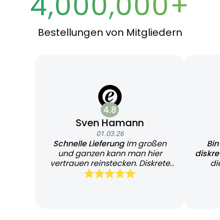
4,000,000+
Bestellungen von Mitgliedern
4.8
Sven Hamann
01.03.26
Schnelle Lieferung
Im großen
Bin
und ganzen kann man hier
diskr
vertrauen reinstecken. Diskrete
di
und schnelle Lieferung
Bearb