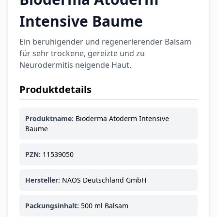
Intensive Baume
Categories
Ein beruhigender und regenerierender Balsam
für sehr trockene, gereizte und zu
Neurodermitis neigende Haut.
Testzentrum
Arzneimittel
Hygiene &
Baby &
Sanitätshaus
&
Haushalt
Familie
Produktdetails
Gesundheit
Produktname:
Bioderma Atoderm Intensive
Products
Baume
ARZNEIMITTEL & GESUNDHEIT
Durex Gefühlsecht
PZN:
11539050
Classic Kondome
14,92 €
16,40 €
-9%
Hersteller:
NAOS Deutschland GmbH
ARZNEIMITTEL & GESUNDHEIT
Durex Play Feel
Gleitgel
Packungsinhalt:
500 ml Balsam