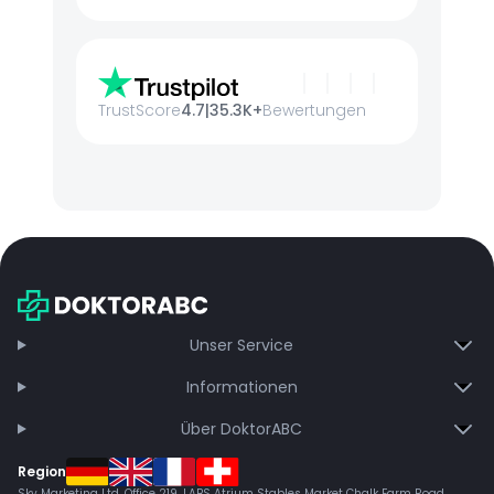
TrustScore
4.7
|
35.3K+
Bewertungen
Unser Service
Informationen
Über DoktorABC
Region
Sky Marketing Ltd. Office 219, LABS Atrium Stables Market Chalk Farm Road