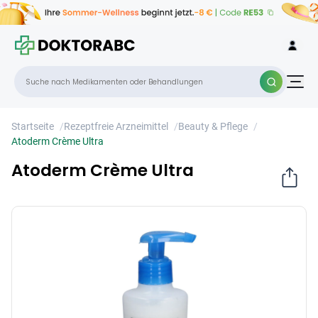
Atoderm Crème Ultra
×
Startseite
/
Rezeptfreie Arzneimittel
/
Beauty & Pflege
/
Atoderm Crème Ultra
Atoderm Crème Ultra