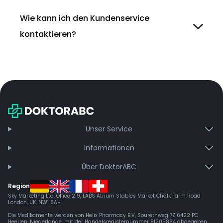
Wie kann ich den Kundenservice
kontaktieren?
Unser Service
Informationen
Über DoktorABC
Region
Sky Marketing Ltd. Office 219, LABS Atrium Stables Market Chalk Farm Road
London, UK, NW1 8AH
Die Medikamente werden von Helix Pharmacy B.V, Sourethweg 7Z 6422 PC
Heerlen, Niederlande, mit der Handelsregisternummer 81205864 abgegeben.