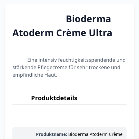
Categories
Bioderma
Atoderm Crème Ultra
Testzentrum
Arzneimittel
Hygiene &
Baby &
Sanitätshaus
&
Haushalt
Familie
Eine intensiv feuchtigkeitsspendende und
Gesundheit
stärkende Pflegecreme für sehr trockene und
empfindliche Haut.
Products
ARZNEIMITTEL & GESUNDHEIT
Durex Gefühlsecht
Produktdetails
Classic Kondome
14,92 €
16,40 €
-9%
ARZNEIMITTEL & GESUNDHEIT
Durex Play Feel
Gleitgel
Produktname:
Bioderma Atoderm Crème