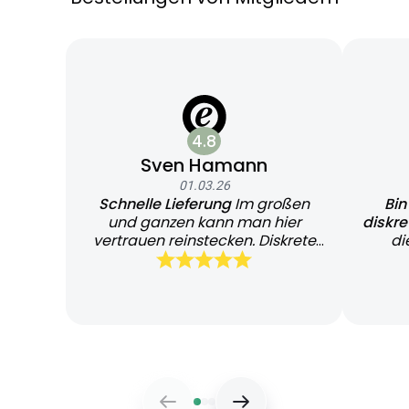
4.8
Sven Hamann
01.03.26
Schnelle Lieferung
Im großen
Bin
und ganzen kann man hier
diskr
vertrauen reinstecken. Diskrete
di
und schnelle Lieferung
Bearb