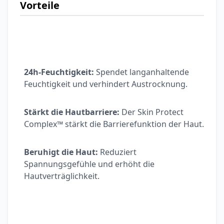
Ohrstöpsel
Vorteile
3,79 €
3,95 €
-4%
ARZNEIMITTEL & GESUNDHEIT
Softa Swabs
Alkoholtupfer,
3,75 €
100 Stück
4,29 €
-13%
24h-Feuchtigkeit:
Spendet langanhaltende
ARZNEIMITTEL & GESUNDHEIT
Feuchtigkeit und verhindert Austrocknung.
Lefax® extra
Kautabletten
7,69 €
8,09 €
-5%
Stärkt die Hautbarriere:
Der Skin Protect
ARZNEIMITTEL & GESUNDHEIT
Complex™ stärkt die Barrierefunktion der Haut.
Hametum
Hämorrhoidensalbe:
Beruhigt die Haut:
Reduziert
12,04 €
Bei Hämorrhoiden
12,95 €
-7%
Spannungsgefühle und erhöht die
& Juckreiz
Hautverträglichkeit.
Nach Marke kaufen