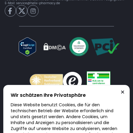
E-Mail:
service@helix-pharmacy.de
Wir schätzen Ihre Privatsphäre
Diese Website benutzt Cookies, die für den
Doktorabc.com ist eine Vermittlungsplattform. Doktorabc ist ausdrücklich
technischen Betrieb der Website erforderlich sind
keine Internetapotheke. Doktorabc bietet keine Medikamente oder
sonstige Produkte an oder liefert diese. Jegliche Informationen zu
und stets gesetzt werden. Andere Cookies, um
Produkten, Medikamenten und Preisen auf der Internetseite beinhalten
Inhalte und Anzeigen zu personalisieren und die
kein Angebot von Doktorabc an Sie. Für die Einhaltung der in Ihrem Land
geltenden Gesetze und sonstigen Rechtsvorschriften sind Sie als Nutzer
Zugriffe auf unsere Website zu analysieren, werden
selbst verantwortlich. Die Nutzung unseres Services auf Doktorabc durch