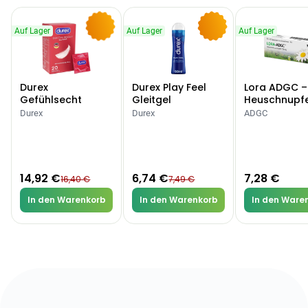
Auf Lager
Auf Lager
Auf Lager
-9%
-10%
Durex
Durex Play Feel
Lora ADGC –
Gefühlsecht
Gleitgel
Heuschnupf
Classic Kondome
Allergien
Durex
Durex
ADGC
14,92 €
6,74 €
7,28 €
16,40 €
7,49 €
In den Warenkorb
In den Warenkorb
In den Ware