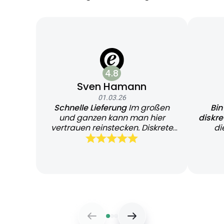
4.8
Sven Hamann
01.03.26
Schnelle Lieferung
Im großen
Bin
und ganzen kann man hier
diskr
vertrauen reinstecken. Diskrete
di
und schnelle Lieferung
Bearb