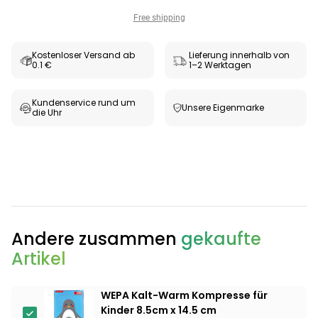
Free shipping
Kostenloser Versand ab
Lieferung innerhalb von
0.1 €
1–2 Werktagen
Kundenservice rund um
Unsere Eigenmarke
die Uhr
Categories
Andere zusammen
gekaufte
Artikel
Testzentrum
Arzneimittel
Hygiene &
Baby &
Sanitätshaus
&
Haushalt
Familie
WEPA Kalt-Warm Kompresse für
Gesundheit
Kinder 8.5cm x 14.5 cm