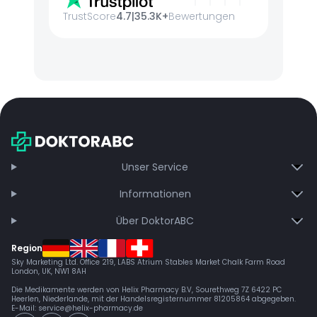
TrustScore
4.7
|
35.3K+
Bewertungen
Unser Service
Informationen
Über DoktorABC
Region
Sky Marketing Ltd. Office 219, LABS Atrium Stables Market Chalk Farm Road
London, UK, NW1 8AH
Die Medikamente werden von Helix Pharmacy B.V, Sourethweg 7Z 6422 PC
Heerlen, Niederlande, mit der Handelsregisternummer 81205864 abgegeben.
E-Mail:
service@helix-pharmacy.de