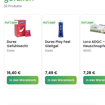
50 Produkte
Auf Lager
Auf Lager
Auf Lager
Durex
Durex Play Feel
Lora ADGC –
Gefühlsecht
Gleitgel
Heuschnupf
Classic Kondome
Allergien
Durex
Durex
ADGC
16,40 €
7,49 €
7,28 €
In den Warenkorb
In den Warenkorb
In den Ware