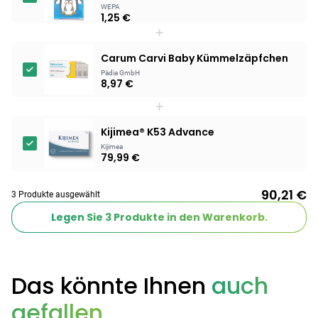
WEPA
1,25 €
Products
+
BEAUTY & PFLEGE
Carum Carvi Baby Kümmelzäpfchen
Linola Forte
Pädia GmbH
Shampoo für
8,97 €
12,28 €
juckende, trockene
16,37 €
-25%
+
oder zu
ARZNEIMITTEL & GESUNDHEIT
Schuppenflechte
Vagisan Milchsäure
Kijimea® K53 Advance
neigende Kopfhaut
– Zäpfchen zur
Kijimea
79,99 €
12,89 €
pH-Wert-
17,47 €
-26%
Stabilisierung
ARZNEIMITTEL & GESUNDHEIT
90,21 €
3 Produkte ausgewählt
Hametum
Hämorrhoidensalbe:
Legen Sie
3
Produkte in den Warenkorb.
12,04 €
Bei Hämorrhoiden
12,95 €
-7%
& Juckreiz
Das könnte Ihnen
auch
Nach Marke kaufen
gefallen