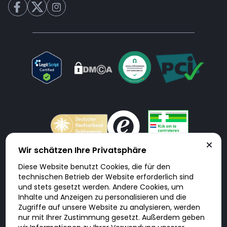
Wir schätzen Ihre Privatsphäre
Diese Website benutzt Cookies, die für den
Doktorabc.com ist eine Vermittlungsplattform. Doktorabc ist ausdrücklich
technischen Betrieb der Website erforderlich sind
keine Internetapotheke. Doktorabc bietet keine Medikamente oder
sonstige Produkte an oder liefert diese. Jegliche Informationen zu
und stets gesetzt werden. Andere Cookies, um
Produkten, Medikamenten und Preisen auf der Internetseite beinhalten
Inhalte und Anzeigen zu personalisieren und die
kein Angebot von Doktorabc an Sie. Für die Einhaltung der in Ihrem Land
geltenden Gesetze und sonstigen Rechtsvorschriften sind Sie als Nutzer
Zugriffe auf unsere Website zu analysieren, werden
selbst verantwortlich. Die Nutzung unseres Services auf Doktorabc durch
nur mit Ihrer Zustimmung gesetzt. Außerdem geben
Sie erfolgt auf eigenes Risiko und in eigener Verantwortung. Sie erklären,
diese Internetseite aus eigener Initiative zu besuchen und zu nutzen.